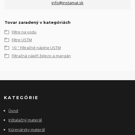
info@instamat.sk
Tovar zaradený v kategóriách
Filtre na vodu
Filtre USTM
10 " Filtračné náplne USTM
Filtračná náplň železo a mangán
KATEGÓRIE
Úvod
Inštalačný materál
Kúrenársky materál