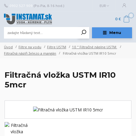
0902 527 909
(Po-Pia, 8-16 hod.)
EUR
0
0 €
Menu
Úvod
Filtre na vodu
Filtre USTM
10 " Filtračné náplne USTM
Filtračná náplň železo a mangán
Filtračná vložka USTM IR10 5mcr
Filtračná vložka USTM IR10
5mcr