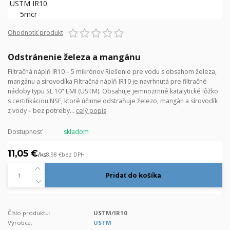
Ohodnotiť produkt
Odstránenie železa a mangánu
Filtračná náplň IR10 – 5 mikrónov Riešenie pre vodu s obsahom železa,
mangánu a sírovodíka Filtračná náplň IR10 je navrhnutá pre filtračné
nádoby typu SL 10" EMI (USTM). Obsahuje jemnozrnné katalytické lôžko
s certifikáciou NSF, ktoré účinne odstraňuje železo, mangán a sírovodík
z vody – bez potreby...
celý popis
Dostupnosť
skladom
11,05 €
/
ks
8,98 €
bez DPH
Pridať do košíka
Číslo produktu:
USTM/IR10
Výrobca:
USTM