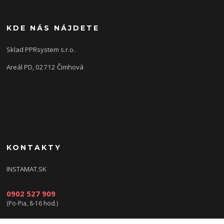
KDE NÁS NÁJDETE
Sklad PPRsystem s.r.o.
Areál PD, 02712 Čimhová
KONTAKTY
INSTAMAT.SK
0902 527 909
(Po-Pia, 8-16 hod.)
info@instamat.sk