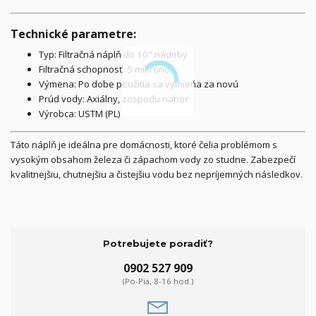
Technické parametre:
Typ: Filtračná náplň do 10" nádoby
Filtračná schopnosť: 5 mikrónov
Výmena: Po dobe použitia sa vymieňa za novú
Prúd vody: Axiálny, zospodu nahor
Výrobca: USTM (PL)
Táto náplň je ideálna pre domácnosti, ktoré čelia problémom s
vysokým obsahom železa či zápachom vody zo studne. Zabezpečí
kvalitnejšiu, chutnejšiu a čistejšiu vodu bez nepríjemných následkov.
Potrebujete poradiť?
0902 527 909
(Po-Pia, 8-16 hod.)