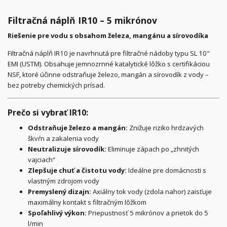
Filtračná náplň IR10 – 5 mikrónov
Riešenie pre vodu s obsahom železa, mangánu a sírovodíka
Filtračná náplň IR10 je navrhnutá pre filtračné nádoby typu SL 10"
EMI (USTM). Obsahuje jemnozrnné katalytické lôžko s certifikáciou
NSF, ktoré účinne odstraňuje železo, mangán a sírovodík z vody –
bez potreby chemických prísad.
Prečo si vybrať IR10:
Odstraňuje železo a mangán:
Znižuje riziko hrdzavých
škvŕn a zakalenia vody
Neutralizuje sírovodík:
Eliminuje zápach po „zhnitých
vajciach“
Zlepšuje chuť a čistotu vody:
Ideálne pre domácnosti s
vlastným zdrojom vody
Premyslený dizajn:
Axiálny tok vody (zdola nahor) zaisťuje
maximálny kontakt s filtračným lôžkom
Spoľahlivý výkon:
Priepustnosť 5 mikrónov a prietok do 5
l/min