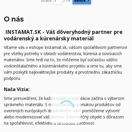
strana
z 14
ďalšie
O nás
INSTAMAT.SK -
Váš dôveryhodný partner pre
vodárenský a kúrenársky materiál
Vítame vás v eshope Instamat.sk, vášom spoľahlivom partnerovi
pre všetky potreby v oblasti vodárenstva, kúrenia a súvisiacich
materiálov. Sme hrdí na to, že môžeme byť súčasťou vášho
vodoinštalačného a kúrenárskeho projektu a sme tu, aby sme
vám poskytli najkvalitnejšie produkty a prvotriednu zákaznícku
podporu.
Naša Vízia:
Sme presvedčení, že každá kvalitná inštalácia začína s výberom
správneho materiálu. S našou širokou ponukou produktov od
overených európskych dodávateľov vám pomôžeme vytvoriť
alebo modernizovať váš domov či komerčný objekt s dôrazom
na spoľahlivosť, efektivitu a dlhodobú životnosť.