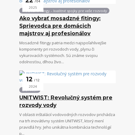
22
04
2025
Mosadzné fitingy – kvalitné spojky pre vaše rozvody
Ako vybrať mosadzné fitingy:
Sprievodca pre domácich
majstrov aj profesionálov
Mosadzné fitingy patria medzi najspoľahlivejšie
komponenty pri rozvodoch vody, plynu či
vykurovacích systémoch. Sú známe svojou
odolnosťou, dlhou živo...
12
12
2024
UNITWIST
UNITWIST: Revolučný systém pre
rozvody vody
V oblasti inštalácií vodovodných rozvodov prichádza
na trh inovátívny systém UNITWIST, ktorý mení
pravidlá hry. Jeho unikátna kombinácia technológií
p...