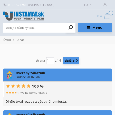
0902 527 909
(Po-Pia, 8-16 hod.)
EUR
0
0 €
Menu
Úvod
O nás
strana
z 14
ďalšie
Overený zákazník
Pridané 20. 07. 2026
100 %
kvalita komunikácie
Dlhšie trval rozvoz z výdatného miesta.
Overený zákazník