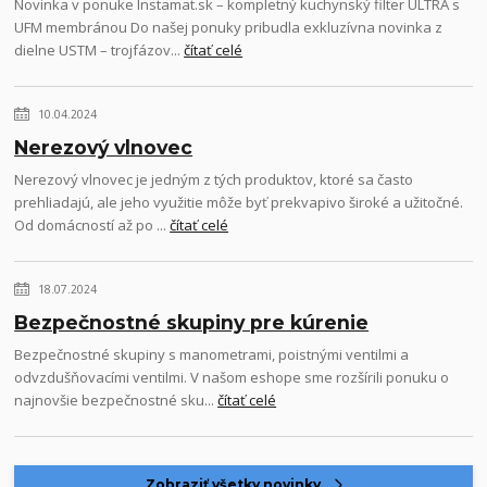
Novinka v ponuke Instamat.sk – kompletný kuchynský filter ULTRA s
UFM membránou Do našej ponuky pribudla exkluzívna novinka z
dielne USTM – trojfázov...
čítať celé
10.04.2024
Nerezový vlnovec
Nerezový vlnovec je jedným z tých produktov, ktoré sa často
prehliadajú, ale jeho využitie môže byť prekvapivo široké a užitočné.
Od domácností až po ...
čítať celé
18.07.2024
Bezpečnostné skupiny pre kúrenie
Bezpečnostné skupiny s manometrami, poistnými ventilmi a
odvzdušňovacími ventilmi. V našom eshope sme rozšírili ponuku o
najnovšie bezpečnostné sku...
čítať celé
Zobraziť všetky novinky