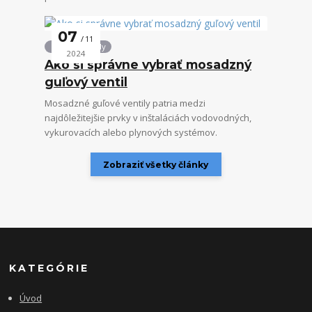
07
11
Guľové ventily
2024
Ako si správne vybrať mosadzný
guľový ventil
Mosadzné guľové ventily patria medzi
najdôležitejšie prvky v inštaláciách vodovodných,
vykurovacích alebo plynových systémov.
Zobraziť všetky články
KATEGÓRIE
Úvod