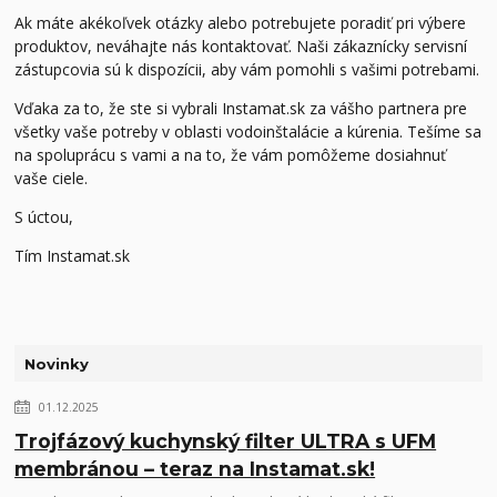
Ak máte akékoľvek otázky alebo potrebujete poradiť pri výbere
produktov, neváhajte nás kontaktovať. Naši zákaznícky servisní
zástupcovia sú k dispozícii, aby vám pomohli s vašimi potrebami.
Vďaka za to, že ste si vybrali Instamat.sk za vášho partnera pre
všetky vaše potreby v oblasti vodoinštalácie a kúrenia. Tešíme sa
na spoluprácu s vami a na to, že vám pomôžeme dosiahnuť
vaše ciele.
S úctou,
Tím Instamat.sk
Novinky
01.12.2025
Trojfázový kuchynský filter ULTRA s UFM
membránou – teraz na Instamat.sk!