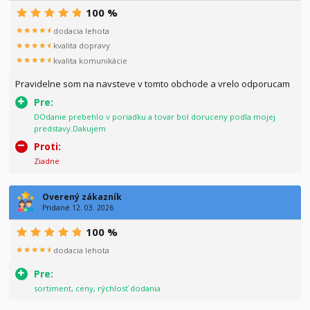
100 %
dodacia lehota
kvalita dopravy
kvalita komunikácie
Pravidelne som na navsteve v tomto obchode a vrelo odporucam
Pre:
DOdanie prebehlo v poriadku a tovar bol doruceny podla mojej
predstavy.Dakujem
Proti:
Ziadne
Overený zákazník
Pridané 12. 03. 2026
100 %
dodacia lehota
Pre:
sortiment, ceny, rýchlosť dodania