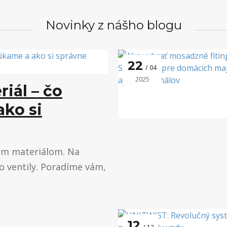
Novinky z nášho blogu
22
04
2025
iál – čo
ko si
ným materiálom. Na
o ventily. Poradíme vám,
12