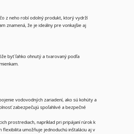
o z neho robí odolný produkt, ktorý vydrží
m znamená, že je ideálny pre vonkajšie aj
Môže byť ľahko ohnutý a tvarovaný podľa
dmienkam.
ipojenie vodovodných zariadení, ako sú kohúty a
dolnosť zabezpečujú spoľahlivé a bezpečné
ch prostrediach, napríklad pri pripájaní rúrok k
lexibilita umožňuje jednoduchú inštaláciu aj v