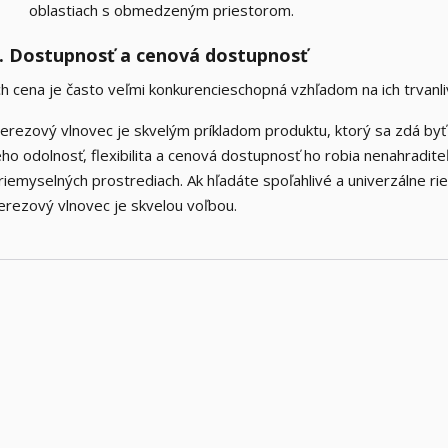
oblastiach s obmedzeným priestorom.
. Dostupnosť a cenová dostupnosť
ch cena je často veľmi konkurencieschopná vzhľadom na ich trvanliv
erezový vlnovec je skvelým príkladom produktu, ktorý sa zdá byť m
eho odolnosť, flexibilita a cenová dostupnosť ho robia nenahradi
riemyselných prostrediach. Ak hľadáte spoľahlivé a univerzálne ri
erezový vlnovec je skvelou voľbou.