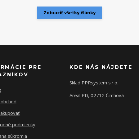
Zobraziť všetky články
ORMÁCIE PRE
KDE NÁS NÁJDETE
AZNÍKOV
Sklad PPRsystem s.r.o.
s
Areál PD, 02712 Čimhová
oobchod
nakupovať
odné podmienky
ana súkromia