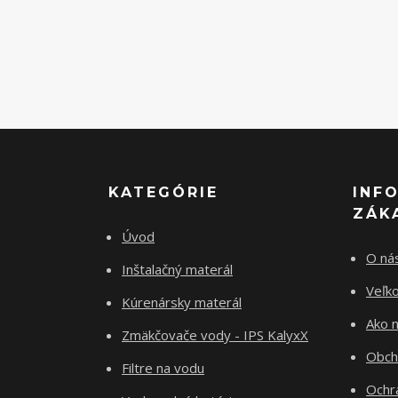
KATEGÓRIE
INF
ZÁK
Úvod
O ná
Inštalačný materál
Veľk
Kúrenársky materál
Ako 
Zmäkčovače vody - IPS KalyxX
Obch
Filtre na vodu
Ochr