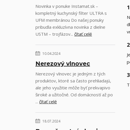
Novinka v ponuke Instamat.sk –
1
kompletný kuchynský filter ULTRA s
N
UFM membránou Do našej ponuky
d
pribudla exkluzívna novinka z dielne
v
USTM – trojfázov...
čítať celé
2
10.04.2024
J
p
Nerezový vlnovec
Nerezový vlnovec je jedným z tých
3
produktov, ktoré sa často prehliadajú,
T
ale jeho využitie môže byť prekvapivo
široké a užitočné. Od domácností až po
...
čítať celé
18.07.2024