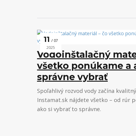
11
07
2025
Vodoinštalačný mater
všetko ponúkame a a
správne vybrať
Spoľahlivý rozvod vody začína kvalit
Instamat.sk nájdete všetko – od rúr p
ako si vybrať to správne.