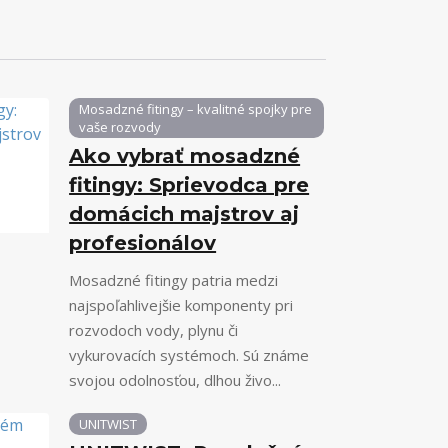
Mosadzné fitingy – kvalitné spojky pre
vaše rozvody
Ako vybrať mosadzné
fitingy: Sprievodca pre
domácich majstrov aj
profesionálov
Mosadzné fitingy patria medzi
najspoľahlivejšie komponenty pri
rozvodoch vody, plynu či
vykurovacích systémoch. Sú známe
svojou odolnosťou, dlhou živo...
UNITWIST