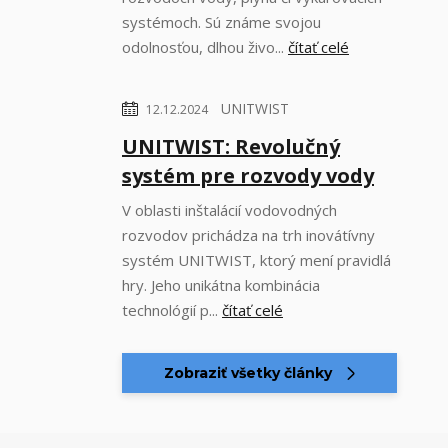
systémoch. Sú známe svojou
odolnosťou, dlhou živo...
čítať celé
UNITWIST
12.12.2024
UNITWIST: Revolučný
systém pre rozvody vody
V oblasti inštalácií vodovodných
rozvodov prichádza na trh inovátívny
systém UNITWIST, ktorý mení pravidlá
hry. Jeho unikátna kombinácia
technológií p...
čítať celé
Zobraziť všetky články