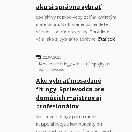
ako si správne vybrať
Spoľahlivý rozvod vody začína kvalitným
materiálom. Na Instamat.sk nájdete
všetko – od rúr po ventily. Poradíme
vám, ako si vybrať to správne.
čítať celé
22.04.2025
Mosadzné fitingy – kvalitné spojky pre
vaše rozvody
Ako vybrať mosadzné
fitingy: Sprievodca pre
domácich majstrov aj
profesionálov
Mosadzné fitingy patria medzi
najspoľahlivejšie komponenty pri
rozvodoch vody, plynu či vykurovacích