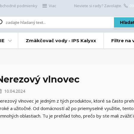
bchodné podmienky
Viac
Neviete si rady? Zavolajte.
09
Hľada
IE
Zmäkčovač vody - IPS Kalyxx
Filtre na
Nerezový vlnovec
10.04.2024
erezový vlnovec je jedným z tých produktov, ktoré sa často prehl
iroké a užitočné. Od domácností až po priemyselné využitie, tento
 mnohých oblastiach. Tu je prehľad toho, prečo by ste mali zvážiť 