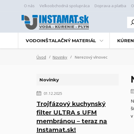
O nás
Veľkoobchodná spolupráca
Doprava a platba
O
VODOINŠTALAČNÝ MATERIÁL
KÚREN
Úvod
Novinky
Nerezový vlnovec
Novinky
01.12.2025
N
Trojfázový kuchynský
š
filter ULTRA s UFM
v
membránou – teraz na
Instamat.sk!