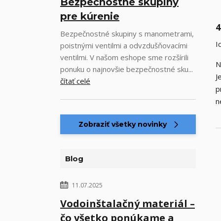
Bezpečnostné skupiny
pre kúrenie
4
Bezpečnostné skupiny s manometrami,
I
poistnými ventilmi a odvzdušňovacími
ventilmi. V našom eshope sme rozšírili
N
ponuku o najnovšie bezpečnostné sku...
J
čítať celé
p
n
Zobraziť všetky novinky
Blog
11.07.2025
Vodoinštalačný materiál –
čo všetko ponúkame a