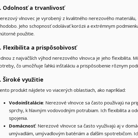
. Odolnosť a trvanlivosť
erezový vlnovec je vyrobený z kvalitného nerezového materiálu, č
lhodobo. Jeho schopnosť odolávať korózii a extrémnym podmienka
nútorné použitie.
. Flexibilita a prispôsobivosť
ednou z najväčších výhod nerezového vlnovca je jeho flexibilita. 
otreby, čo umožňuje ľahkú inštaláciu a prispôsobenie rôznym po
. Široké využitie
ento produkt nájdete vo viacerých oblastiach, ako napríklad:
Vodoinštalácie
: Nerezové vlnovce sa často používajú na pr
sprchy, k hlavným vodovodným potrubiam. Ich flexibilita a o
spojenia.
Domácnosť
: Nerezové vlnovce sa často využívajú aj v domáci
umývadlám, umývadlovým batériám a ďalším spotrebičom. Ich f