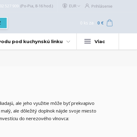
02 527 909
(Po-Pia, 8-16 hod.)
EUR
Prihlásenie
0
ks
za
0 €
ť
 vodu pod kuchynskú linku
Viac
iadajú, ale jeho využitie môže byť prekvapivo
 malý, ale dôležitý doplnok nájde svoje miesto
investíciu do nerezového vlnovca: