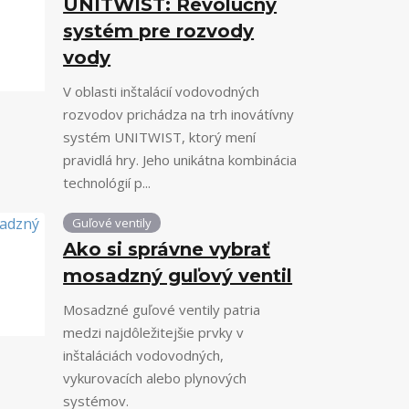
UNITWIST: Revolučný
systém pre rozvody
vody
V oblasti inštalácií vodovodných
rozvodov prichádza na trh inovátívny
systém UNITWIST, ktorý mení
pravidlá hry. Jeho unikátna kombinácia
technológií p...
Guľové ventily
Ako si správne vybrať
mosadzný guľový ventil
Mosadzné guľové ventily patria
medzi najdôležitejšie prvky v
inštaláciách vodovodných,
vykurovacích alebo plynových
systémov.