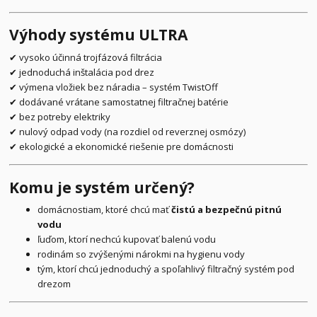
Výhody systému ULTRA
✔ vysoko účinná trojfázová filtrácia
✔ jednoduchá inštalácia pod drez
✔ výmena vložiek bez náradia – systém TwistOff
✔ dodávané vrátane samostatnej filtračnej batérie
✔ bez potreby elektriky
✔ nulový odpad vody (na rozdiel od reverznej osmózy)
✔ ekologické a ekonomické riešenie pre domácnosti
Komu je systém určený?
domácnostiam, ktoré chcú mať
čistú a bezpečnú pitnú
vodu
ľuďom, ktorí nechcú kupovať balenú vodu
rodinám so zvýšenými nárokmi na hygienu vody
tým, ktorí chcú jednoduchý a spoľahlivý filtračný systém pod
drezom