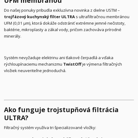
UFM membránou
Do našej ponuky pribudla exkluzívna novinka z dielne USTM –
trojfázový kuchynský filter ULTRA
s ultrafiltračnou membránou
UFM (0,01 μm), ktorá dokáže odstrániť extrémne jemné nečistoty,
baktérie, mikroplasty a zákal vody, pričom zachováva prírodné
minerály.
Systém nevyžaduje elektrinu ani tlakové čerpadlá a vďaka
rýchloupínaciemu mechanizmu
TwistOff
je výmena filtračných
vložiek neuveriteľne jednoduchá.
Ako funguje trojstupňová filtrácia
ULTRA?
Filtračný systém využíva tri špecializované vložky: