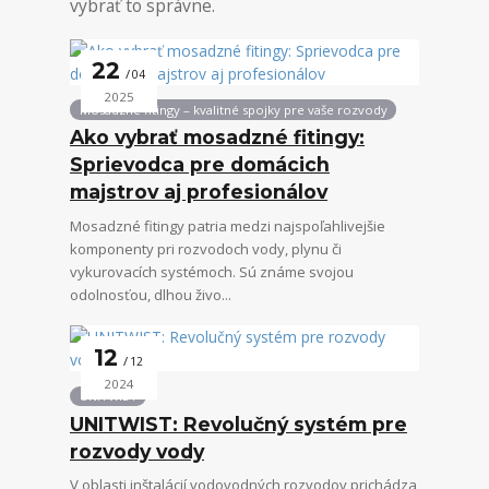
vybrať to správne.
22
04
2025
Mosadzné fitingy – kvalitné spojky pre vaše rozvody
Ako vybrať mosadzné fitingy:
Sprievodca pre domácich
majstrov aj profesionálov
Mosadzné fitingy patria medzi najspoľahlivejšie
komponenty pri rozvodoch vody, plynu či
vykurovacích systémoch. Sú známe svojou
odolnosťou, dlhou živo...
12
12
2024
UNITWIST
UNITWIST: Revolučný systém pre
rozvody vody
V oblasti inštalácií vodovodných rozvodov prichádza