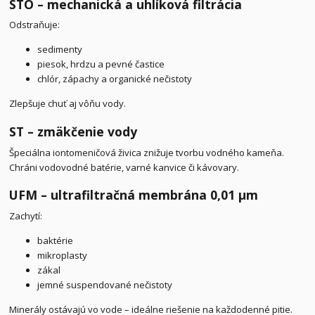
STO – mechanická a uhlíková filtrácia
Odstraňuje:
sedimenty
piesok, hrdzu a pevné častice
chlór, zápachy a organické nečistoty
Zlepšuje chuť aj vôňu vody.
ST – zmäkčenie vody
Špeciálna iontomeničová živica znižuje tvorbu vodného kameňa.
Chráni vodovodné batérie, varné kanvice či kávovary.
UFM – ultrafiltračná membrána 0,01 μm
Zachytí:
baktérie
mikroplasty
zákal
jemné suspendované nečistoty
Minerály ostávajú vo vode – ideálne riešenie na každodenné pitie.