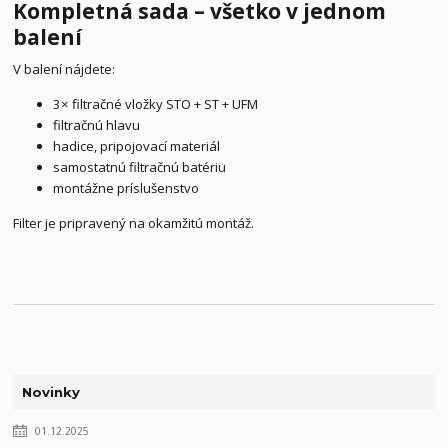
Kompletná sada – všetko v jednom
balení
V balení nájdete:
3× filtračné vložky STO + ST + UFM
filtračnú hlavu
hadice, pripojovací materiál
samostatnú filtračnú batériu
montážne príslušenstvo
Filter je pripravený na okamžitú montáž.
Novinky
01.12.2025