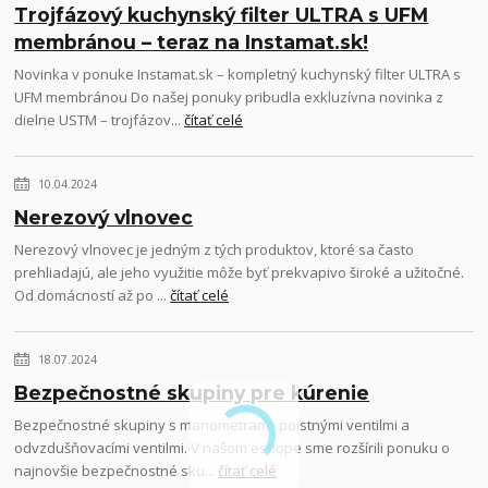
Trojfázový kuchynský filter ULTRA s UFM
membránou – teraz na Instamat.sk!
Novinka v ponuke Instamat.sk – kompletný kuchynský filter ULTRA s
UFM membránou Do našej ponuky pribudla exkluzívna novinka z
dielne USTM – trojfázov...
čítať celé
10.04.2024
Nerezový vlnovec
Nerezový vlnovec je jedným z tých produktov, ktoré sa často
prehliadajú, ale jeho využitie môže byť prekvapivo široké a užitočné.
Od domácností až po ...
čítať celé
18.07.2024
Bezpečnostné skupiny pre kúrenie
Bezpečnostné skupiny s manometrami, poistnými ventilmi a
odvzdušňovacími ventilmi. V našom eshope sme rozšírili ponuku o
najnovšie bezpečnostné sku...
čítať celé