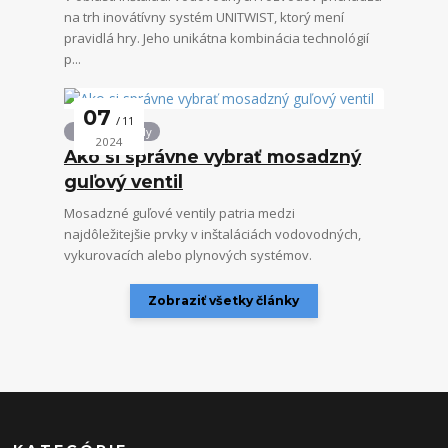
na trh inovátívny systém UNITWIST, ktorý mení
pravidlá hry. Jeho unikátna kombinácia technológií
p...
07
11
Guľové ventily
2024
Ako si správne vybrať mosadzný
guľový ventil
Mosadzné guľové ventily patria medzi
najdôležitejšie prvky v inštaláciách vodovodných,
vykurovacích alebo plynových systémov.
Zobraziť všetky články