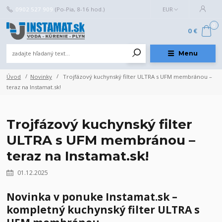
0902 527 909
(Po-Pia, 8-16 hod.)
EUR
0
0 €
Menu
Úvod
Novinky
Trojfázový kuchynský filter ULTRA s UFM membránou –
teraz na Instamat.sk!
Trojfázový kuchynský filter
ULTRA s UFM membránou –
teraz na Instamat.sk!
01.12.2025
Novinka v ponuke Instamat.sk –
kompletný kuchynský filter ULTRA s