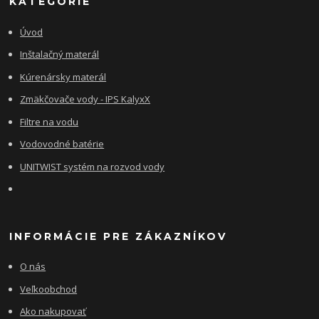
KATEGÓRIE
Úvod
Inštalačný materál
Kúrenársky materál
Zmäkčovače vody - IPS KalyxX
Filtre na vodu
Vodovodné batérie
UNITWIST systém na rozvod vody
INFORMÁCIE PRE ZÁKAZNÍKOV
O nás
Veľkoobchod
Ako nakupovať