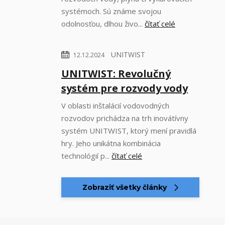
systémoch. Sú známe svojou
odolnosťou, dlhou živo...
čítať celé
UNITWIST
12.12.2024
UNITWIST: Revolučný
systém pre rozvody vody
V oblasti inštalácií vodovodných
rozvodov prichádza na trh inovátívny
systém UNITWIST, ktorý mení pravidlá
hry. Jeho unikátna kombinácia
technológií p...
čítať celé
Zobraziť všetky články