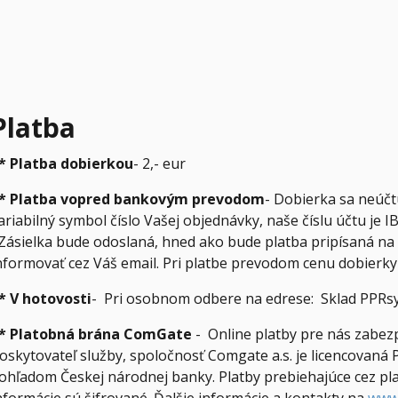
Platba
* Platba dobierkou
- 2,- eur
* Platba vopred bankovým prevodom
- Dobierka sa neúčt
ariabilný symbol číslo Vašej objednávky, naše číslu účtu je 
Zásielka bude odoslaná, hned ako bude platba pripísaná na 
nformovať cez Váš email. Pri platbe prevodom cenu dobierk
* V hotovosti
- Pri osobnom odbere na edrese:
Sklad PPRs
* Platobná brána ComGate
- Online platby pre nás zabe
oskytovateľ služby, spoločnosť Comgate a.s. je licencovaná 
ohľadom Českej národnej banky. Platby prebiehajúce cez p