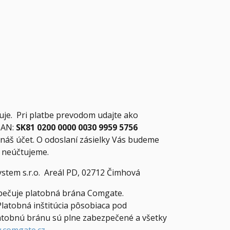
uje. Pri platbe prevodom udajte ako
IBAN:
SK81 0200 0000 0030 9959 5756
náš účet. O odoslaní zásielky Vás budeme
y neúčtujeme.
ystem s.r.o. Areál PD, 02712 Čimhová
zpečuje platobná brána Comgate.
Platobná inštitúcia pôsobiaca pod
latobnú bránu sú plne zabezpečené a všetky