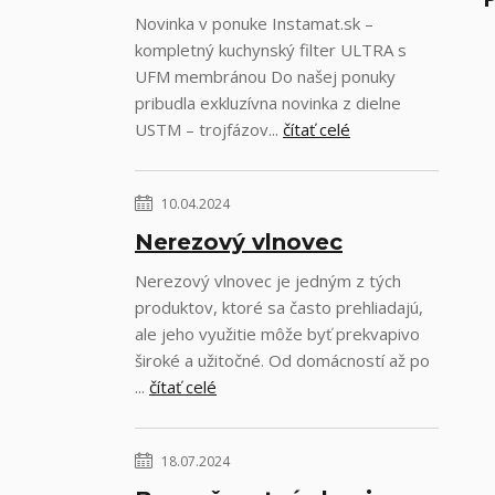
Novinka v ponuke Instamat.sk –
kompletný kuchynský filter ULTRA s
UFM membránou Do našej ponuky
pribudla exkluzívna novinka z dielne
USTM – trojfázov...
čítať celé
10.04.2024
Nerezový vlnovec
Nerezový vlnovec je jedným z tých
produktov, ktoré sa často prehliadajú,
ale jeho využitie môže byť prekvapivo
široké a užitočné. Od domácností až po
...
čítať celé
18.07.2024