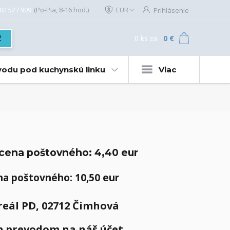
02 527 909
(Po-Pia, 8-16 hod.)
EUR
Prihlásenie
0
ks
za
0 €
ť
 vodu pod kuchynskú linku
Viac
, cena poštovného: 4,40 eur
ena poštovného: 10,50 eur
Areál PD, 02712 Čimhová
m prevodom na náš účet.