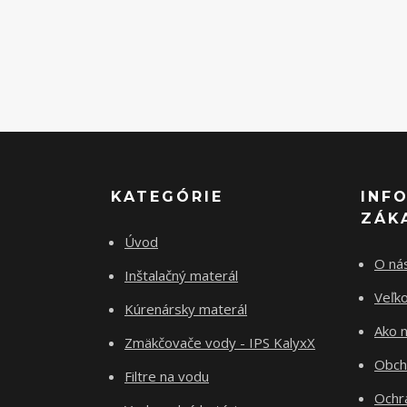
KATEGÓRIE
INF
ZÁK
Úvod
O ná
Inštalačný materál
Veľk
Kúrenársky materál
Ako 
Zmäkčovače vody - IPS KalyxX
Obch
Filtre na vodu
Ochr