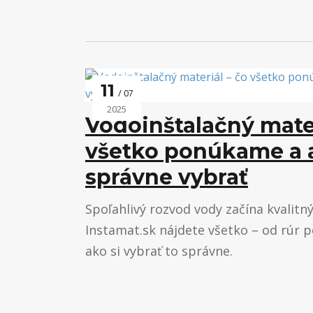
11
07
2025
Vodoinštalačný mater
všetko ponúkame a a
správne vybrať
Spoľahlivý rozvod vody začína kvalit
Instamat.sk nájdete všetko – od rúr p
ako si vybrať to správne.