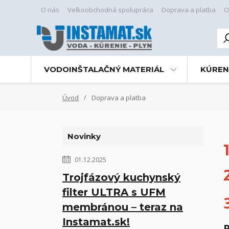
O nás
Veľkoobchodná spolupráca
Doprava a platba
O
VODOINŠTALAČNÝ MATERIÁL
KÚREN
Úvod
Doprava a platba
Novinky
01.12.2025
Trojfázový kuchynský
filter ULTRA s UFM
membránou – teraz na
Instamat.sk!
P