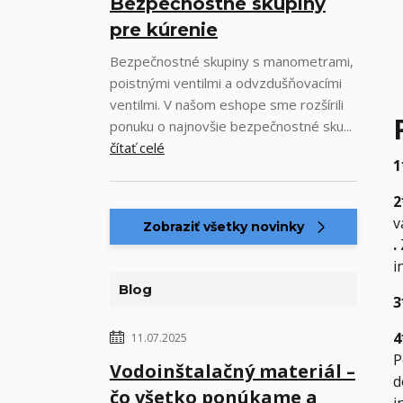
Bezpečnostné skupiny
pre kúrenie
Bezpečnostné skupiny s manometrami,
poistnými ventilmi a odvzdušňovacími
ventilmi. V našom eshope sme rozšírili
ponuku o najnovšie bezpečnostné sku...
čítať celé
1
2
v
Zobraziť všetky novinky
.
i
Blog
3
4
11.07.2025
P
Vodoinštalačný materiál –
d
čo všetko ponúkame a