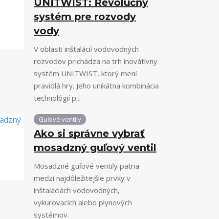
UNITWIST: Revolučný
systém pre rozvody
vody
V oblasti inštalácií vodovodných
rozvodov prichádza na trh inovátívny
systém UNITWIST, ktorý mení
pravidlá hry. Jeho unikátna kombinácia
technológií p...
Guľové ventily
Ako si správne vybrať
mosadzný guľový ventil
Mosadzné guľové ventily patria
medzi najdôležitejšie prvky v
inštaláciách vodovodných,
vykurovacích alebo plynových
systémov.