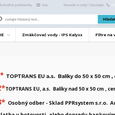
bchodné podmienky
Viac
Neviete si rady? Zavolajte.
09
Hľada
IE
Zmäkčovač vody - IPS Kalyxx
Filtre na
1*
TOPTRANS EU a.s.
Balíky do 50 x 50 cm 
2*
TOPTRANS EU, a.s.
Balíky nad 50 x 50 cm , c
3*
Osobný odber
-
Sklad PPRsystem s.r.o. 
latba v hotovosti, alebo dopredu bankový