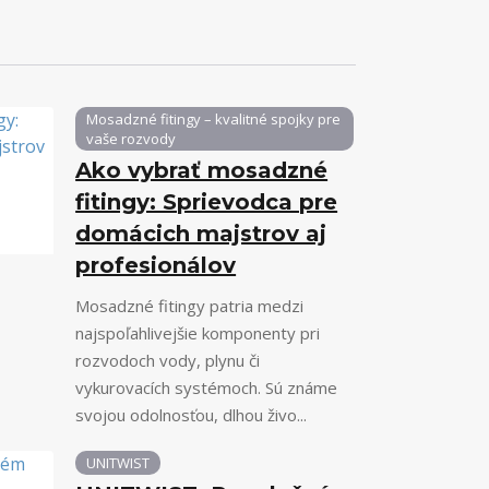
Mosadzné fitingy – kvalitné spojky pre
vaše rozvody
Ako vybrať mosadzné
fitingy: Sprievodca pre
domácich majstrov aj
profesionálov
Mosadzné fitingy patria medzi
najspoľahlivejšie komponenty pri
rozvodoch vody, plynu či
vykurovacích systémoch. Sú známe
svojou odolnosťou, dlhou živo...
UNITWIST