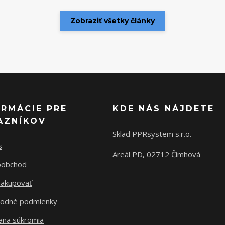
Zobraziť všetky články
ORMÁCIE PRE
KDE NÁS NÁJDETE
AZNÍKOV
Sklad PPRsystem s.r.o.
s
Areál PD, 02712 Čimhová
oobchod
nakupovať
odné podmienky
ana súkromia