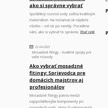
i
ako si správne vybrať
P
Spoľahlivý rozvod vody začína kvalitným
materiálom. Na Instamat.sk nájdete
všetko – od rúr po ventily. Poradíme
vám, ako si vybrať to správne.
čítať celé
P
22.04.2025
Mosadzné fitingy – kvalitné spojky pre
vaše rozvody
Ako vybrať mosadzné
fitingy: Sprievodca pre
domácich majstrov aj
profesionálov
Mosadzné fitingy patria medzi
najspoľahlivejšie komponenty pri
rozvodoch vody, plynu či vykurovacích