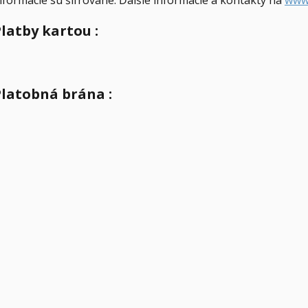
nformácie sú šifrované. Ďalšie informácie a kontakty na
www
latby kartou :
latobná brána :