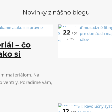
Novinky z nášho blogu
22
04
2025
iál – čo
ko si
ným materiálom. Na
o ventily. Poradíme vám,
12