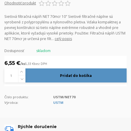
Ohodnotiť produkt
Sieťová filtračná náplň NET 70mcr 10" Sieťové filtračné náplne sú
vyrobené z polypropylénu a nylonového pletiva. Vďaka kompaktnej a
pevnej konštrukcii sú tieto náplne extrémne robustné a vhodné pre
aplikácie, ktoré vyžadujú vysoké prietoky. Použitie: Filtračná náplň USTM
NET 70mcr je určená pre filt...
celý popis
Dostupnosť
skladom
6,55 €
/
ks
5,33 €
bez DPH
Pridať do košíka
Číslo produktu:
USTM/NET70
Výrobca:
USTM
Rýchle doručenie