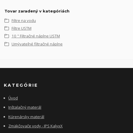
Tovar zaradený v kategóriách
Filtre na vodu
Filtre USTM
10 " Filtračné náplne USTM
Umývateľné filtračné náplne
KATEGÓRIE
Úvod
Inštalačný materál
Kúrenársky materál
Zmäkčovače vody - IPS KalyxX