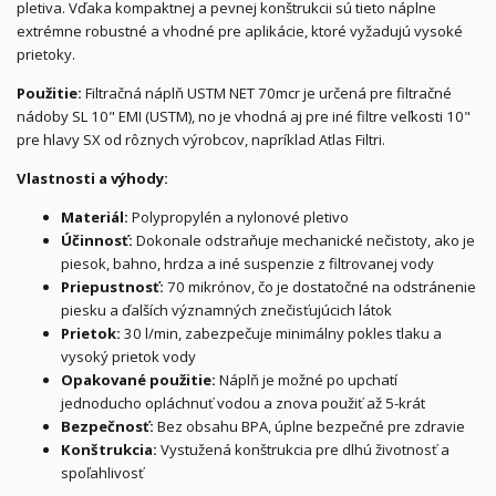
pletiva. Vďaka kompaktnej a pevnej konštrukcii sú tieto náplne
extrémne robustné a vhodné pre aplikácie, ktoré vyžadujú vysoké
prietoky.
Použitie:
Filtračná náplň USTM NET 70mcr je určená pre filtračné
nádoby SL 10" EMI (USTM), no je vhodná aj pre iné filtre veľkosti 10"
pre hlavy SX od rôznych výrobcov, napríklad Atlas Filtri.
Vlastnosti a výhody:
Materiál:
Polypropylén a nylonové pletivo
Účinnosť:
Dokonale odstraňuje mechanické nečistoty, ako je
piesok, bahno, hrdza a iné suspenzie z filtrovanej vody
Priepustnosť:
70 mikrónov, čo je dostatočné na odstránenie
piesku a ďalších významných znečisťujúcich látok
Prietok:
30 l/min, zabezpečuje minimálny pokles tlaku a
vysoký prietok vody
Opakované použitie:
Náplň je možné po upchatí
jednoducho opláchnuť vodou a znova použiť až 5-krát
Bezpečnosť:
Bez obsahu BPA, úplne bezpečné pre zdravie
Konštrukcia:
Vystužená konštrukcia pre dlhú životnosť a
spoľahlivosť