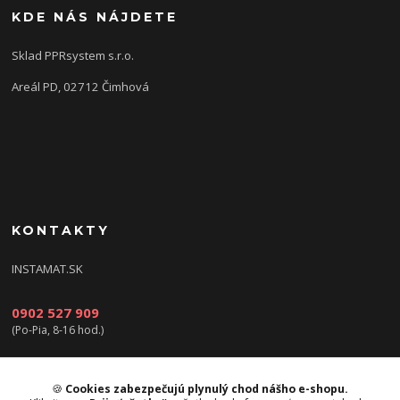
KDE NÁS NÁJDETE
Sklad PPRsystem s.r.o.
Areál PD, 02712 Čimhová
KONTAKTY
INSTAMAT.SK
0902 527 909
(Po-Pia, 8-16 hod.)
info@instamat.sk
🍪
Cookies zabezpečujú plynulý chod nášho e-shopu.