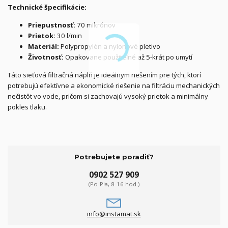
Technické špecifikácie:
Priepustnosť:
70 mikrónov
Prietok:
30 l/min
Materiál:
Polypropylén a nylonové pletivo
Životnosť:
Opakovane použiteľné až 5-krát po umytí
Táto sieťová filtračná náplň je ideálnym riešením pre tých, ktorí
potrebujú efektívne a ekonomické riešenie na filtráciu mechanických
nečistôt vo vode, pričom si zachovajú vysoký prietok a minimálny
pokles tlaku.
Potrebujete poradiť?
0902 527 909
(Po-Pia, 8-16 hod.)
info@instamat.sk