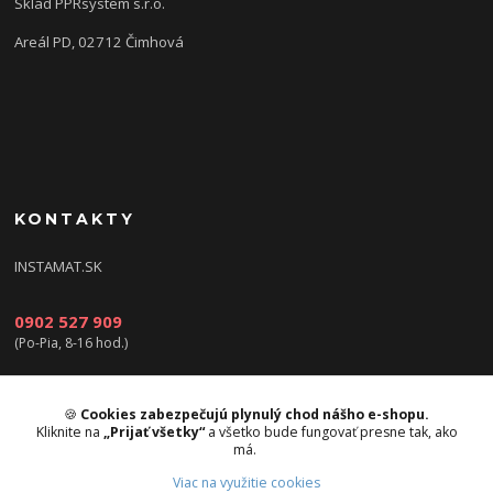
Sklad PPRsystem s.r.o.
Areál PD, 02712 Čimhová
KONTAKTY
INSTAMAT.SK
0902 527 909
(Po-Pia, 8-16 hod.)
info@instamat.sk
🍪
Cookies zabezpečujú plynulý chod nášho e-shopu.
Kliknite na
„Prijať všetky“
a všetko bude fungovať presne tak, ako
má.
Viac na využitie cookies