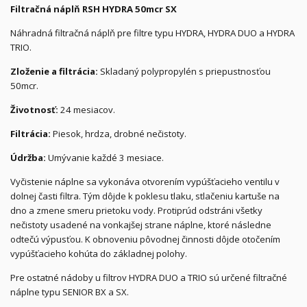
Filtračná náplň RSH HYDRA 50mcr SX
Náhradná filtračná náplň pre filtre typu HYDRA, HYDRA DUO a HYDRA
TRIO.
Zloženie a filtrácia:
Skladaný polypropylén s priepustnosťou
50mcr.
Životnosť:
24 mesiacov.
Filtrácia:
Piesok, hrdza, drobné nečistoty.
Údržba:
Umývanie každé 3 mesiace.
Vyčistenie náplne sa vykonáva otvorením vypúšťacieho ventilu v
dolnej časti filtra. Tým dôjde k poklesu tlaku, stlačeniu kartuše na
dno a zmene smeru prietoku vody. Protiprúd odstráni všetky
nečistoty usadené na vonkajšej strane náplne, ktoré následne
odtečú výpusťou. K obnoveniu pôvodnej činnosti dôjde otočením
vypúšťacieho kohúta do základnej polohy.
Pre ostatné nádoby u filtrov HYDRA DUO a TRIO sú určené filtračné
náplne typu SENIOR BX a SX.