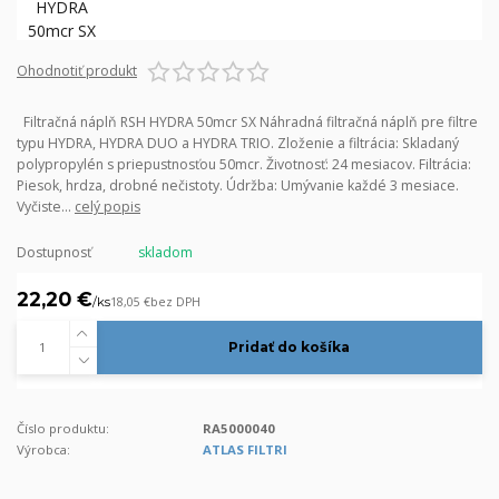
Ohodnotiť produkt
Filtračná náplň RSH HYDRA 50mcr SX Náhradná filtračná náplň pre filtre
typu HYDRA, HYDRA DUO a HYDRA TRIO. Zloženie a filtrácia: Skladaný
polypropylén s priepustnosťou 50mcr. Životnosť: 24 mesiacov. Filtrácia:
Piesok, hrdza, drobné nečistoty. Údržba: Umývanie každé 3 mesiace.
Vyčiste...
celý popis
Dostupnosť
skladom
22,20 €
/
ks
18,05 €
bez DPH
Pridať do košíka
Číslo produktu:
RA5000040
Výrobca:
ATLAS FILTRI