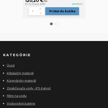
120,20 €
138,20 €
/
ks
/
skladom
97,72 €
bez DPH
112,36 €
bez D
Pridať do košíka
KATEGÓRIE
Úvod
Inštalačný materál
Kúrenársky materál
Zmäkčovače vody - IPS KalyxX
Filtre na vodu
Vodovodné batérie