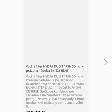
Vodný filter HYDRA DUO 1" RSH 50mcr +
Vodný filter 
prázdna nádoba BX(SX) 8BAR
2x prázdná ná
Vodný filter HYDRA DUO 1" RSH 50mcr +
Vodný filter 
Prázdna nádoba BX (SX) 8 bar od
2x prázdna ná
talianskeho výrobcu ATLAS FILTRI HYDRA
talianskeho v
RAINMASTER DUO 1" - DVOJSTUPŇOVÉ
RAINMASTER T
ČISTENIE. Špičkové kombinované
ČISTENIE Filtr
zariadenie Rainmaster DUO na filtráciu
najvyššej kvali
pitnej, úžitkovej či dažďovej vody. Filtruje
úžitkovú vodu
mechanické nečistoty pomocou prvého
filter je ideá
fil...
p...