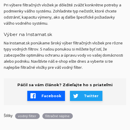
Pri výbere filtračných vložiek je dôležité zvážiť konkrétne potreby a
podmienky vášho systému. Zohľadnite typ nečistôt, ktoré chcete
odstrániť, kapacitu výmeny, ako aj ďalšie špecifické požiadavky
vášho vodného systému.
Výber na Instamat.sk
Na Instamat.sk ponúkame široký výber filtračných vložiek pre rôzne
typy vodných filtrov. S našou ponukou si môžete byť istí, že
zabezpečíte optimálnu ochranu a úpravu vody vo vašej domácnosti
alebo podniku. Navštívte náš e-shop ešte dnes a vyberte si tie
najlepšie filtračné vložky pre váš vodný filter.
Páčil sa vám článok? Zdieľajte ho s priateľmi
Facebook
Twitter
Štítky
vodný filter
filtračné náplne