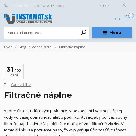
0902 527 909
(Po-Pia, 8-16 hod.)
EUR
0
0 €
Menu
Úvod
Blog
Vodné filtre
Filtračné náplne
31
05
2024
Vodné filtre
Filtračné náplne
Vodné filtre sú kľúčovým prvkom v zabezpečení kvalitnej a čistej
vody vo vašej domácnosti alebo podniku. Avšak, aby bol váš vodný
filter čo najefektívnejší, je dôležité mať správne filtračné vložky. V
tomto článku sa pozrieme na to, čo ovplyvňuje účinnosť filtračných