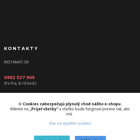
KONTAKTY
INSTAMAT.SK
0902 527 909
(Po-Pia, 8-16 hod.)
info@instamat.sk
🍪
Cookies zabezpečujú plynulý chod nášho e-shopu.
Kliknite na
„Prijať všetky“
a všetko bude fungovať presne tak, ako
má.
Viac na využitie cookies
Upravit sběr cookies.