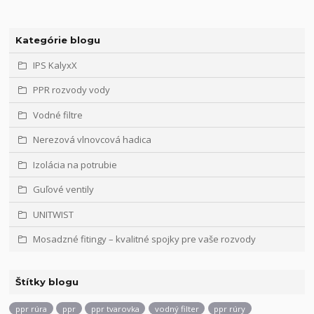
Kategórie blogu
IPS KalyxX
PPR rozvody vody
Vodné filtre
Nerezová vlnovcová hadica
Izolácia na potrubie
Guľové ventily
UNITWIST
Mosadzné fitingy – kvalitné spojky pre vaše rozvody
Štítky blogu
ppr rúra
ppr
ppr tvarovka
vodný filter
ppr rúry