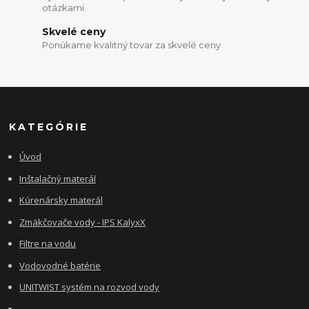
otázkami.
Skvelé ceny
Ponúkame kvalitný tovar za skvelé ceny
KATEGÓRIE
Úvod
Inštalačný materál
Kúrenársky materál
Zmäkčovače vody - IPS KalyxX
Filtre na vodu
Vodovodné batérie
UNITWIST systém na rozvod vody