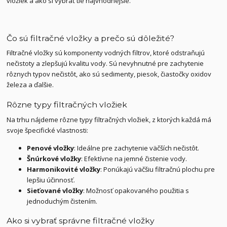
vložiek a ako si vybrať tie najvhodnejšie.
Čo sú filtračné vložky a prečo sú dôležité?
Filtračné vložky sú komponenty vodných filtrov, ktoré odstraňujú
nečistoty a zlepšujú kvalitu vody. Sú nevyhnutné pre zachytenie
rôznych typov nečistôt, ako sú sedimenty, piesok, čiastočky oxidov
železa a ďalšie.
Rôzne typy filtračných vložiek
Na trhu nájdeme rôzne typy filtračných vložiek, z ktorých každá má
svoje špecifické vlastnosti:
Penové vložky
: Ideálne pre zachytenie väčších nečistôt.
Šnúrkové vložky
: Efektívne na jemné čistenie vody.
Harmonikovité vložky
: Ponúkajú väčšiu filtračnú plochu pre
lepšiu účinnosť.
Sieťované vložky
: Možnosť opakovaného použitia s
jednoduchým čistením.
Ako si vybrať správne filtračné vložky