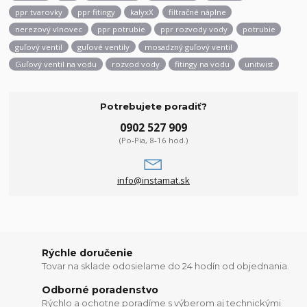
ppr tvarovky
ppr fitingy
kalyxX
filtračné náplne
nerezový vlnovec
ppr potrubie
ppr rozvody vody
potrubie
guľový ventil
guľové ventily
mosadzný guľový ventil
Guľový ventil na vodu
rozvod vody
fitingy na vodu
unitwist
Potrebujete poradiť?
0902 527 909
(Po-Pia, 8-16 hod.)
info@instamat.sk
Rýchle doručenie
Tovar na sklade odosielame do 24 hodín od objednania.
Odborné poradenstvo
Rýchlo a ochotne poradíme s výberom aj technickými