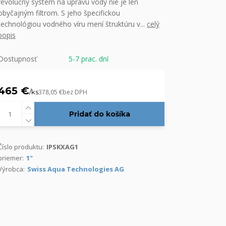
revolučný systém na úpravu vody nie je len
obyčajným filtrom. S jeho špecifickou
technológiou vodného víru mení štruktúru v...
celý
popis
Dostupnosť
5-7 prac. dní
465 €
/
ks
378,05 €
bez DPH
Pridať do košíka
Číslo produktu:
IPSKXAG1
priemer:
1"
Výrobca:
Swiss Aqua Technologies AG