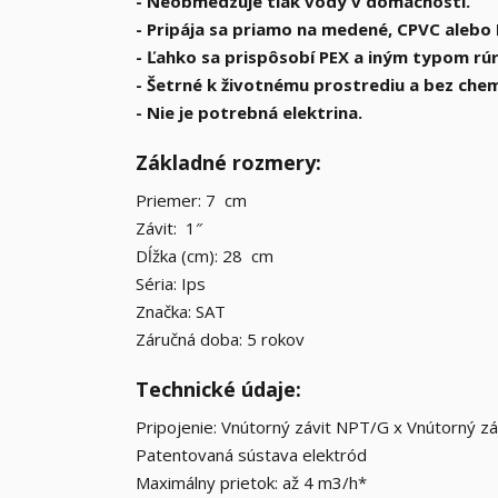
- Neobmedzuje tlak vody v domácnosti.
- Pripája sa priamo na medené, CPVC alebo
- Ľahko sa prispôsobí PEX a iným typom rúr
- Šetrné k životnému prostrediu a bez chemi
- Nie je potrebná elektrina.
Základné rozmery:
Priemer: 7 cm
Závit: 1″
Dĺžka (cm): 28 cm
Séria: Ips
Značka: SAT
Záručná doba: 5 rokov
Technické údaje:
Pripojenie: Vnútorný závit NPT/G x Vnútorný z
Patentovaná sústava elektród
Maximálny prietok: až 4 m3/h*