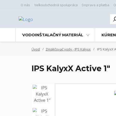
O nás
Veľkoobchodná spolupráca
Doprava a platba
O
VODOINŠTALAČNÝ MATERIÁL
KÚREN
Úvod
Zmäkčovač vody - IPS Kalyxx
IPS KalyxX A
IPS KalyxX Active 1″