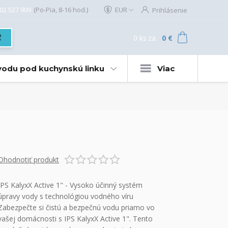
02 527 909
(Po-Pia, 8-16 hod.)
EUR
Prihlásenie
0
ks
za
0 €
ť
 vodu pod kuchynskú linku
Viac
Ohodnotiť produkt
IPS KalyxX Active 1" - Vysoko účinný systém
úpravy vody s technológiou vodného víru
Zabezpečte si čistú a bezpečnú vodu priamo vo
vašej domácnosti s IPS KalyxX Active 1". Tento