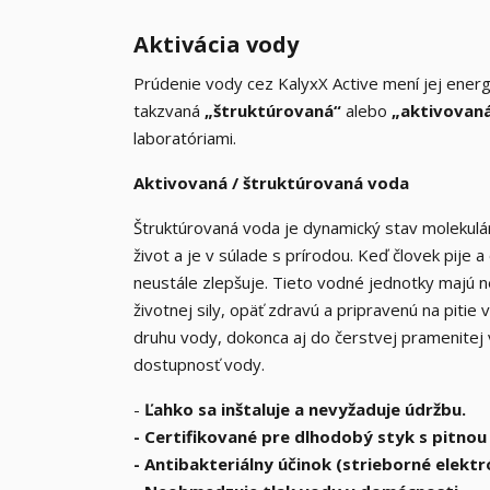
Aktivácia vody
Prúdenie vody cez KalyxX Active mení jej ener
takzvaná
„štruktúrovaná“
alebo
„aktivovan
laboratóriami.
Aktivovaná / štruktúrovaná voda
Štruktúrovaná voda je dynamický stav molekulá
život a je v súlade s prírodou. Keď človek pij
neustále zlepšuje. Tieto vodné jednotky majú 
životnej sily, opäť zdravú a pripravenú na piti
druhu vody, dokonca aj do čerstvej pramenitej 
dostupnosť vody.
-
Ľahko sa inštaluje a nevyžaduje údržbu.
- Certifikované pre dlhodobý styk s pitnou
- Antibakteriálny účinok (strieborné elektr