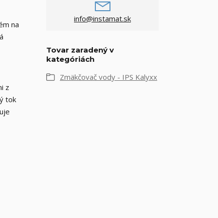
info@instamat.sk
tém na
má
Tovar zaradený v
kategóriách
Zmäkčovač vody - IPS Kalyxx
i z
ý tok
uje