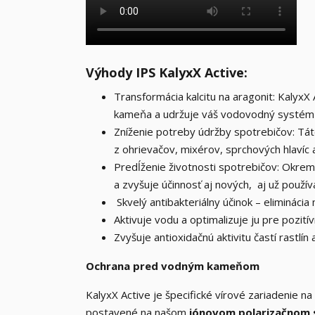
Výhody IPS KalyxX Active:
Transformácia kalcitu na aragonit: KalyxX
kameňa a udržuje váš vodovodný systém 
Zníženie potreby údržby spotrebičov: T
z ohrievačov, mixérov, sprchových hlavíc a
Predĺženie životnosti spotrebičov: Okrem
a zvyšuje účinnosť aj nových, aj už použí
Skvelý antibakteriálny účinok – eliminácia
Aktivuje vodu a optimalizuje ju pre pozitív
Zvyšuje antioxidačnú aktivitu častí rastlín 
Ochrana pred vodným kameňom
KalyxX Active je špecifické vírové zariadenie n
postavené na našom
iónovom polarizačnom