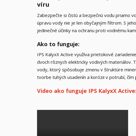
víru
Zabezpečte si čistú a bezpečnú vodu priamo v
úpravu vody nie je len obyčajným filtrom. S jeh
jedinečné účinky na ochranu proti vodnému kame
Ako to funguje:
IPS KalyxX Active využíva prietokové zariadeni
dvoch rôznych elektricky vodivých materiálov. 
vody, ktorý spôsobuje zmenu v štruktúre minerá
tvorbe tuhých usadenín a korózii v potrubí, č
Video ako funguje IPS KalyxX Active