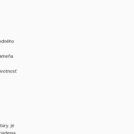
vodného
kameňa
ivotnosť
túry. Je
riadenia.