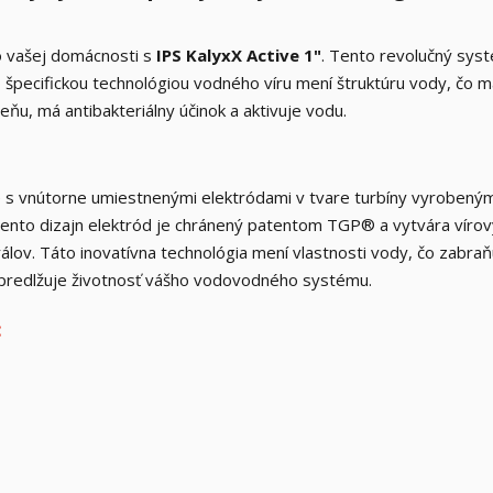
o vašej domácnosti s
IPS KalyxX Active 1"
. Tento revolučný sys
o špecifickou technológiou vodného víru mení štruktúru vody, čo 
ňu, má antibakteriálny účinok a aktivuje vodu.
e s vnútorne umiestnenými elektródami v tvare turbíny vyrobeným
Tento dizajn elektród je chránený patentom TGP® a vytvára vírov
lov. Táto inovatívna technológia mení vlastnosti vody, čo zabraň
ím predlžuje životnosť vášho vodovodného systému.
: