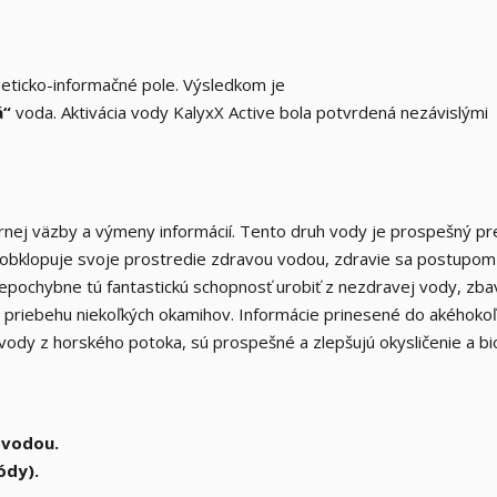
geticko-informačné pole. Výsledkom je
á“
voda. Aktivácia vody KalyxX Active bola potvrdená nezávislými
rnej väzby a výmeny informácií. Tento druh vody je prospešný pr
e a obklopuje svoje prostredie zdravou vodou, zdravie sa postupom
nepochybne tú fantastickú schopnosť urobiť z nezdravej vody, zba
e v priebehu niekoľkých okamihov. Informácie prinesené do akéhoko
vody z horského potoka, sú prospešné a zlepšujú okysličenie a bi
 vodou.
ódy).