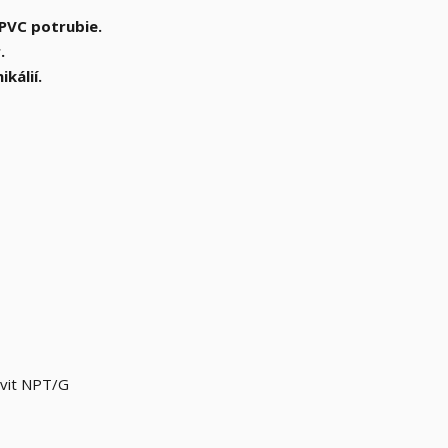
 PVC potrubie.
.
kálií.
ávit NPT/G