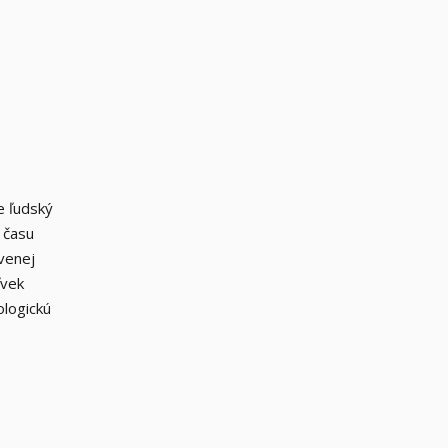
e ľudský
 času
venej
ľvek
ologickú