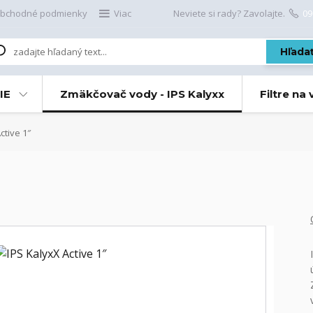
bchodné podmienky
Viac
Neviete si rady? Zavolajte.
09
Hľada
IE
Zmäkčovač vody - IPS Kalyxx
Filtre na
ctive 1″