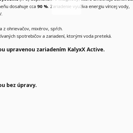
meňu dosahuje cca
90 %
. Zariadenie využíva energiu víricej vody,
V.
 z ohrievačov, mixérov, spŕch.
žívaných spotrebičov a zariadení, ktorými voda preteká.
ou upravenou zariadením KalyxX Active.
ou bez úpravy.