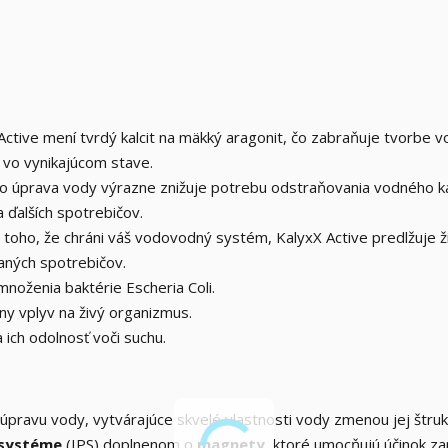
 Active mení tvrdý kalcit na mäkký aragonit, čo zabraňuje tvorbe 
vo vynikajúcom stave.
áto úprava vody výrazne znižuje potrebu odstraňovania vodného 
 ďalších spotrebičov.
 toho, že chráni váš vodovodný systém, KalyxX Active predlžuje ž
vaných spotrebičov.
 množenia baktérie Escheria Coli.
ny vplyv na živý organizmus.
a ich odolnosť voči suchu.
a úpravu vody, vytvárajúce skvelé vlastnosti vody zmenou jej štruk
 systéme
(IPS) doplnenom o
magnety
, ktoré umocňujú účinok za