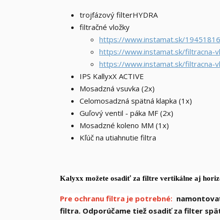
trojfázový filter
HYDRA
filtračné vložky
https://www.instamat.sk/194518
https://www.instamat.sk/filtracna-v
https://www.instamat.sk/filtracna-
IPS KallyxX ACTIVE
Mosadzná vsuvka (2x)
Celomosadzná spätná klapka (1x)
Guľový ventil - páka MF (2x)
Mosadzné koleno MM (1x)
Kľúč na utiahnutie filtra
Kalyxx možete osadiť za filtre vertikálne aj hori
Pre ochranu filtra je potrebné:
namontovať 
filtra. Odporúčame tiež osadiť za filter spä