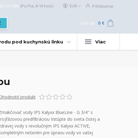
02 527 909
(Po-Pia, 8-16 hod.)
EUR
Prihlásenie
0
ks
za
0 €
ť
 vodu pod kuchynskú linku
Viac
iou
Ohodnotiť produkt
Zmäkčovač vody IPS Kalyxx BlueLine - G 3/4" s
trojfázovou predfiltráciou Vstúpte do sveta čistej a
zdravej vody s revolučným IPS Kalyxx ACTIVE,
kompletným riešením pre úpravu vody vo vašej