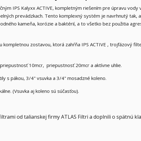
lučným IPS Kalyxx ACTIVE, kompletným riešením pre úpravu vody 
elných prevádzkach. Tento komplexný systém je navrhnutý tak, 
vodného kameňa, korózie a baktérií, a to všetko bez použitia agre
ou kompletnou zostavou, ktorá zahŕňa IPS ACTIVE , trojfázový filte
 priepustnosť 10mcr, priepustnosť 20mcr a aktívne uhlie.
ily s pákou, 3/4" vsuvka a 3/4" mosadzné koleno.
kálne. (Vsuvka aj koleno sú súčasťou).
ltrami od talianskej firmy ATLAS Filtri a doplnili o spätnú kl