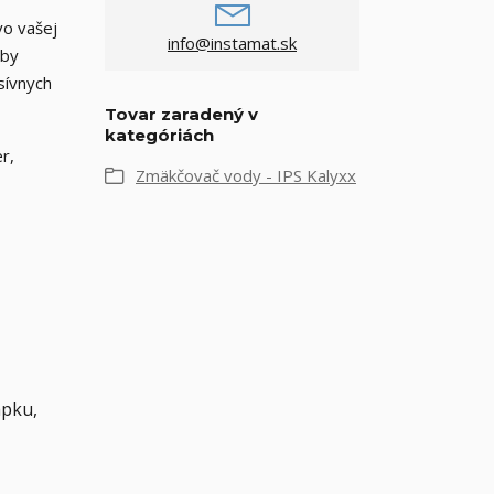
vo vašej
info@instamat.sk
aby
sívnych
Tovar zaradený v
kategóriách
r,
Zmäkčovač vody - IPS Kalyxx
apku,