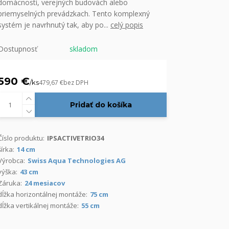
domácnosti, verejných budovách alebo
priemyselných prevádzkach. Tento komplexný
systém je navrhnutý tak, aby po...
celý popis
Dostupnosť
skladom
590 €
/
ks
479,67 €
bez DPH
Pridať do košíka
Číslo produktu:
IPSACTIVETRIO34
šírka:
14 cm
Výrobca:
Swiss Aqua Technologies AG
výška:
43 cm
Záruka:
24 mesiacov
dĺžka horizontálnej montáže:
75 cm
dĺžka vertikálnej montáže:
55 cm