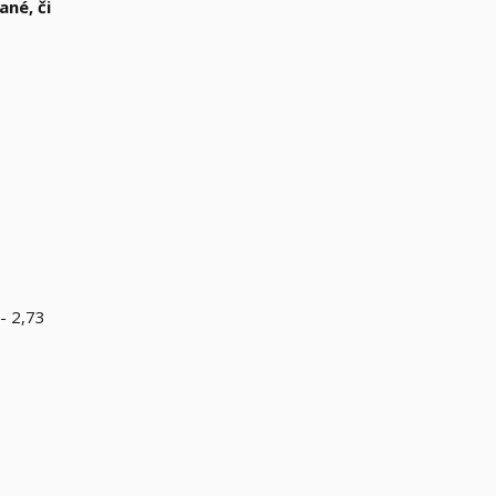
né, či
- 2,73