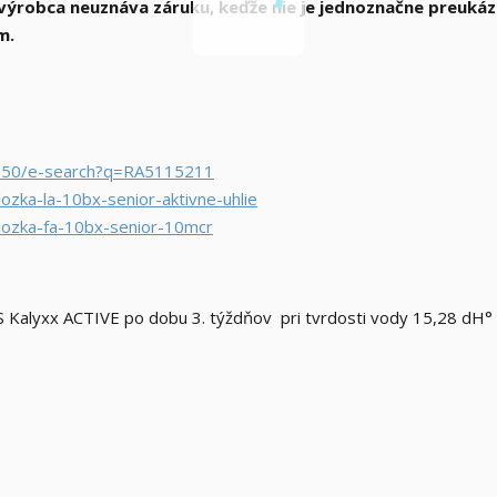
výrobca neuznáva záruku, keďže nie je jednoznačne preukáza
m.
1650/e-search?q=RA5115211
lozka-la-10bx-senior-aktivne-uhlie
vlozka-fa-10bx-senior-10mcr
S Kalyxx ACTIVE po dobu 3. týždňov pri tvrdosti vody 15,28 dH° 