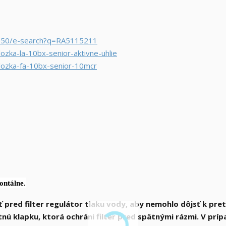
1650/e-search?q=RA5115211
lozka-la-10bx-senior-aktivne-uhlie
vlozka-fa-10bx-senior-10mcr
zontálne
.
pred filter regulátor tlaku vody, aby nemohlo dôjsť k pret
tnú klapku, ktorá ochráni filter pred spätnými rázmi. V príp