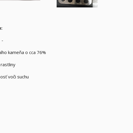
e:
 -
odního kameňa o cca 76%
rastliny
nosť voči suchu