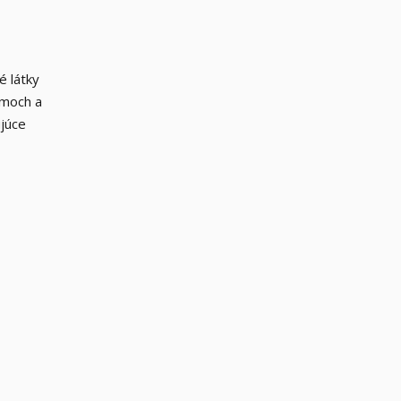
é látky
émoch a
ujúce