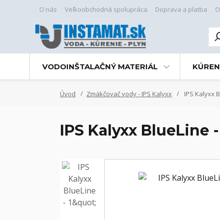
O nás
Veľkoobchodná spolupráca
Doprava a platba
O
VODOINŠTALAČNÝ MATERIÁL
KÚREN
Úvod
Zmäkčovač vody - IPS Kalyxx
IPS Kalyxx Bl
IPS Kalyxx BlueLine -