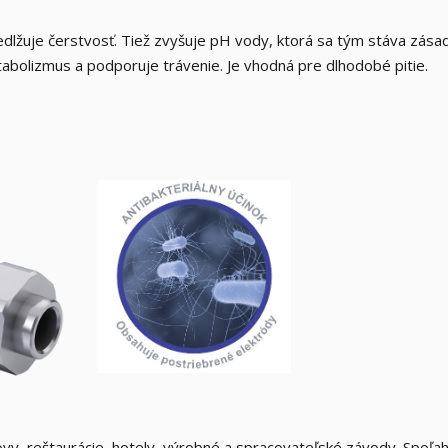
edlžuje čerstvosť. Tiež zvyšuje pH vody, ktorá sa tým stáva zásad
bolizmus a podporuje trávenie. Je vhodná pre dlhodobé pitie.
y, reštaurácie, hotely, výrobné a spracovateľské závody. Spoľah