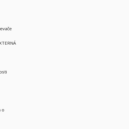
ievače
 EXTERNÁ
osti
a o