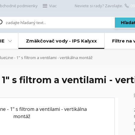
bchodné podmienky
Viac
Neviete si rady? Zavolajte.
09
Hľada
IE
Zmäkčovač vody - IPS Kalyxx
Filtre na
ueLine - 1" s filtrom a ventilami - vertikálna montáž
 1" s filtrom a ventilami - ve