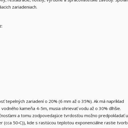
iacich zariadeniach.
z:
ť tepelných zariadení o 20% (6 mm až o 35%). Ak má napríklad
tvu vodného kameňa 4-5m, musia ohrievať vodu až o 30% dlhšie.
čnosťami a tomu zodpovedajúce tvrdosťou možno predpokladať u
er (cca 50◦C)), kde s rastúcou teplotou exponenciálne rastie tvor