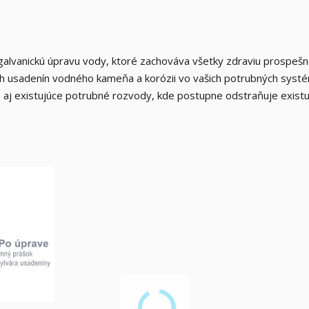
-galvanickú úpravu vody, ktoré zachováva všetky zdraviu prospešn
ch usadenín vodného kameňa a korózii vo vašich potrubných syst
 aj existujúce potrubné rozvody, kde postupne odstraňuje exist