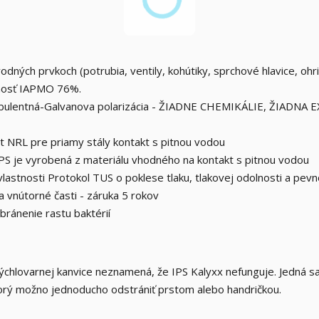
ných prvkoch (potrubia, ventily, kohútiky, sprchové hlavice, ohr
nnosť IAPMO 76%.
rbulentná-Galvanova polarizácia - ŽIADNE CHEMIKÁLIE, ŽIADNA
át NRL pre priamy stály kontakt s pitnou vodou
IPS je vyrobená z materiálu vhodného na kontakt s pitnou vodou
astnosti Protokol TUS o poklese tlaku, tlakovej odolnosti a pevn
 vnútorné časti - záruka 5 rokov
ránenie rastu baktérií
chlovarnej kanvice neznamená, že IPS Kalyxx nefunguje. Jedná s
orý možno jednoducho odstrániť prstom alebo handričkou.