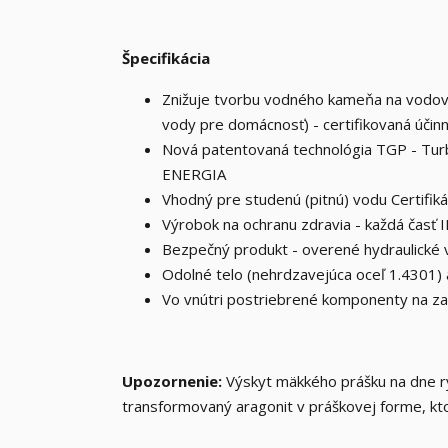
Špecifikácia
Znižuje tvorbu vodného kameňa na vodovod
vody pre domácnosť) - certifikovaná úči
Nová patentovaná technológia TGP - Tu
ENERGIA
Vhodný pre studenú (pitnú) vodu Certifik
Výrobok na ochranu zdravia - každá časť 
Bezpečný produkt - overené hydraulické vl
Odolné telo (nehrdzavejúca oceľ 1.4301) a
Vo vnútri postriebrené komponenty na zab
Upozornenie:
Výskyt mäkkého prášku na dne rý
transformovaný aragonit v práškovej forme, kt