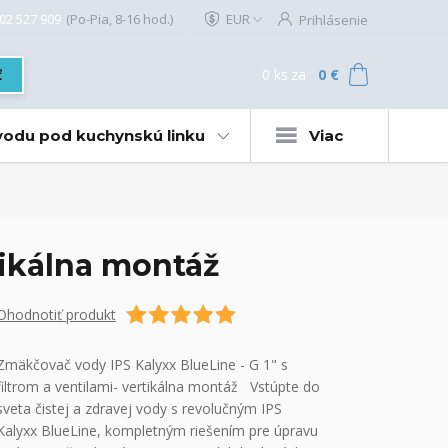
02 527 909
(Po-Pia, 8-16 hod.)
EUR
Prihlásenie
0
ks
za
0 €
ť
 vodu pod kuchynskú linku
Viac
rtikálna montáž
Ohodnotiť produkt
Zmäkčovač vody IPS Kalyxx BlueLine - G 1" s
filtrom a ventilami- vertikálna montáž Vstúpte do
sveta čistej a zdravej vody s revolučným IPS
Kalyxx BlueLine, kompletným riešením pre úpravu