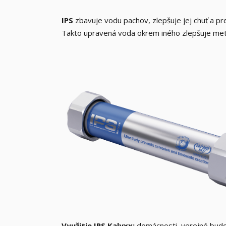
IPS
zbavuje vodu pachov, zlepšuje jej chuť a pr
Takto upravená voda okrem iného zlepšuje meta
Využitie IPS Kalyxx:
domácnosti, verejné budov