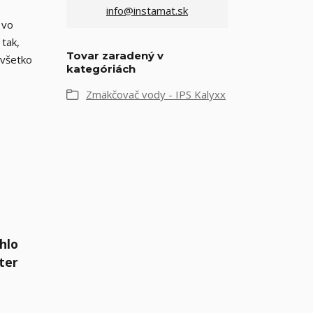
info@instamat.sk
 vo
tak,
Tovar zaradený v
 všetko
kategóriách
Zmäkčovač vody - IPS Kalyxx
hlo
lter