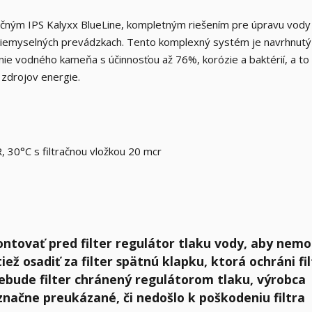
lučným IPS Kalyxx BlueLine, kompletným riešením pre úpravu vody
riemyselných prevádzkach. Tento komplexný systém je navrhnutý 
nie vodného kameňa s účinnosťou až 76%, korózie a baktérií, a to
 zdrojov energie.
, 30°C s filtračnou vložkou 20 mcr
tovať pred filter regulátor tlaku vody, aby nemo
iež osadiť za filter spätnú klapku, ktorá ochráni fi
nebude filter chránený regulátorom tlaku, výrobca
značne preukázané, či nedošlo k poškodeniu filtra