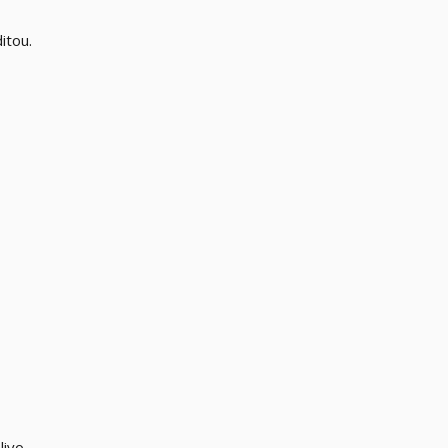
itou.
livo