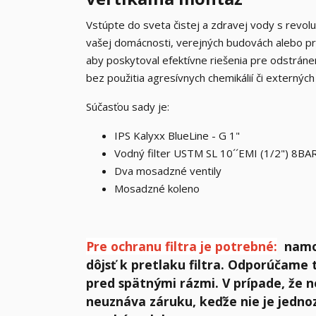
Vstúpte do sveta čistej a zdravej vody s revo
vašej domácnosti, verejných budovách alebo p
aby poskytoval efektívne riešenia pre odstráne
bez použitia agresívnych chemikálií či externých
Súčasťou sady je:
IPS Kalyxx BlueLine - G 1"
Vodný filter USTM SL 10´´EMI (1/2") 8BAR
Dva mosadzné ventily
Mosadzné koleno
Pre ochranu filtra je potrebné:
namon
dôjsť k pretlaku filtra. Odporúčame t
pred spätnými rázmi. V prípade, že 
neuznáva záruku, keďže nie je jedno