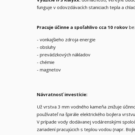
funguje v odovzdávacích staniciach tepla a chlad
Pracuje účinne a spoľahlivo cca 10 rokov
be
- vonkajšieho zdroja energie
- obsluhy
- prevádzkových nákladov
- chémie
- magnetov
Návratnosť investície:
Už vrstva 3 mm vodného kameňa znižuje účinnos
používateľ na špirále elektrického bojlera vrs
V prípade vody dodávanej vodárenskými spolo
zariadení pracujúcich s teplou vodou (napr. Bojl