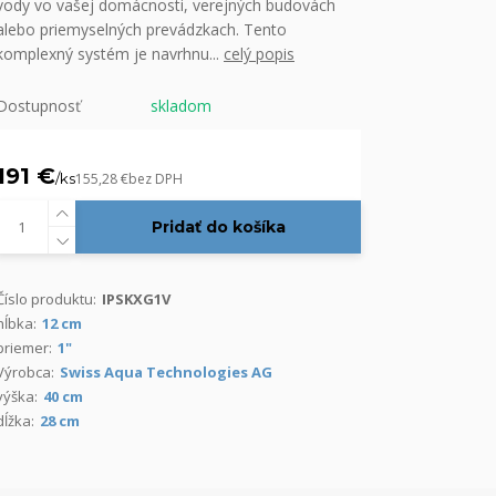
vody vo vašej domácnosti, verejných budovách
alebo priemyselných prevádzkach. Tento
komplexný systém je navrhnu...
celý popis
Dostupnosť
skladom
191 €
/
ks
155,28 €
bez DPH
Pridať do košíka
Číslo produktu:
IPSKXG1V
hĺbka:
12 cm
priemer:
1"
Výrobca:
Swiss Aqua Technologies AG
výška:
40 cm
dĺžka:
28 cm