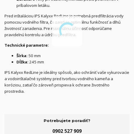
príbalovom letáku.
Pred inštaláciou IPS Kalyxx RedLine je potrebná predfiltrácia vody
pomocou vodného filtra, čo zaisťuje optimálnu funkčnosť a dlhú
životnosť zariadenia. Pre maximálnu účinnosť odporúčame
pravidelnú kontrolu a údržbu predfiltra.
Technické parametre:
Šírka:
50 mm
Dĺžka:
245 mm
IPS Kalyxx RedLine je ideálny spôsob, ako ochrániť vaše vykurovacie
a vodoinštalačné systémy pred tvorbou vodného kameňa a
koróziou, zatiaľ čo zároveň prispieva k ochrane životného
prostredia.
Potrebujete poradiť?
0902 527 909