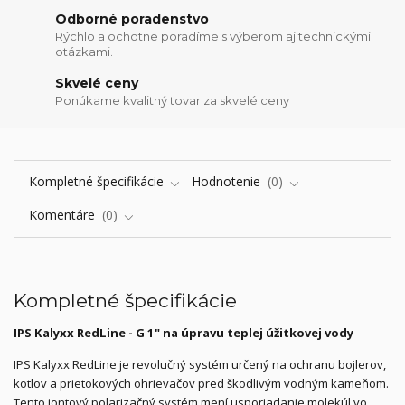
Odborné poradenstvo
Rýchlo a ochotne poradíme s výberom aj technickými
otázkami.
Skvelé ceny
Ponúkame kvalitný tovar za skvelé ceny
Kompletné špecifikácie
Hodnotenie
0
Komentáre
0
Kompletné špecifikácie
IPS Kalyxx RedLine - G 1" na úpravu teplej úžitkovej vody
IPS Kalyxx RedLine je revolučný systém určený na ochranu bojlerov,
kotlov a prietokových ohrievačov pred škodlivým vodným kameňom.
Tento iontový polarizačný systém mení usporiadanie molekúl vo