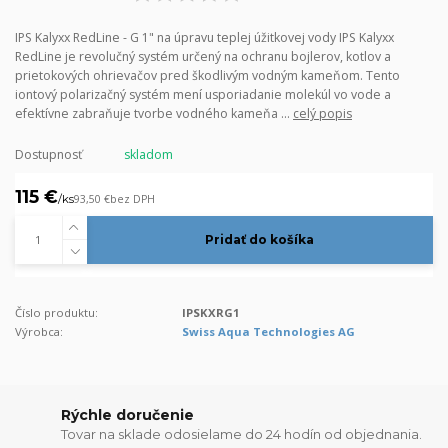
IPS Kalyxx RedLine - G 1" na úpravu teplej úžitkovej vody IPS Kalyxx
RedLine je revolučný systém určený na ochranu bojlerov, kotlov a
prietokových ohrievačov pred škodlivým vodným kameňom. Tento
iontový polarizačný systém mení usporiadanie molekúl vo vode a
efektívne zabraňuje tvorbe vodného kameňa ...
celý popis
Dostupnosť
skladom
115 €
/
ks
93,50 €
bez DPH
Pridať do košíka
Číslo produktu:
IPSKXRG1
Výrobca:
Swiss Aqua Technologies AG
Rýchle doručenie
Tovar na sklade odosielame do 24 hodín od objednania.