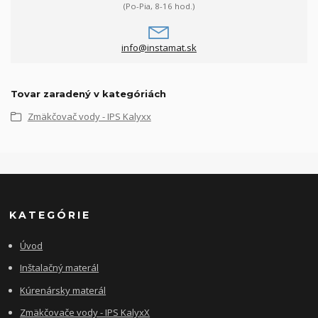
(Po-Pia, 8-16 hod.)
info@instamat.sk
Tovar zaradený v kategóriách
Zmäkčovač vody - IPS Kalyxx
KATEGÓRIE
Úvod
Inštalačný materál
Kúrenársky materál
Zmäkčovače vody - IPS KalyxX