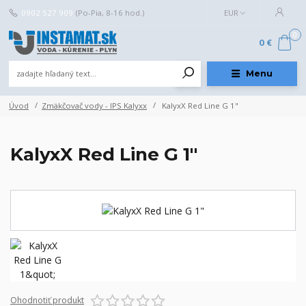
0902 527 909
(Po-Pia, 8-16 hod.)
EUR
0
0 €
Menu
Úvod
Zmäkčovač vody - IPS Kalyxx
KalyxX Red Line G 1"
KalyxX Red Line G 1"
Ohodnotiť produkt