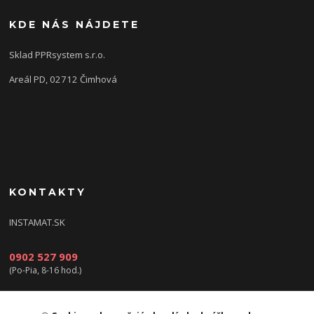
KDE NÁS NÁJDETE
Sklad PPRsystem s.r.o.
Areál PD, 02712 Čimhová
KONTAKTY
INSTAMAT.SK
0902 527 909
(Po-Pia, 8-16 hod.)
info@instamat.sk