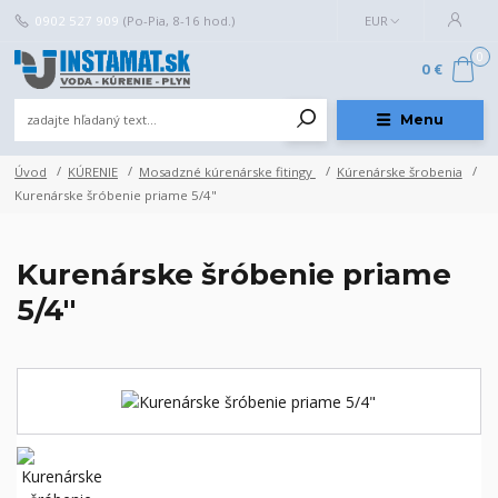
0902 527 909
(Po-Pia, 8-16 hod.)
EUR
0
0 €
Menu
Úvod
KÚRENIE
Mosadzné kúrenárske fitingy
Kúrenárske šrobenia
Kurenárske šróbenie priame 5/4"
Kurenárske šróbenie priame
5/4"