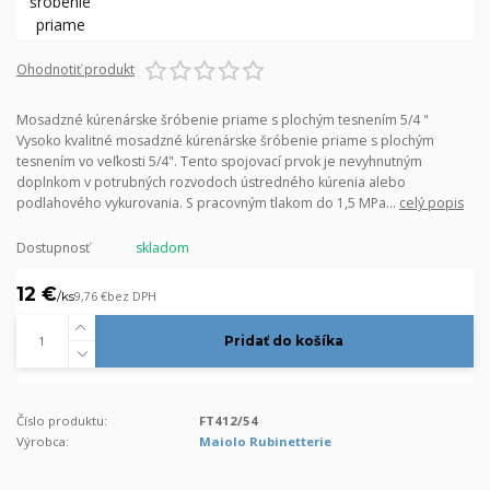
Ohodnotiť produkt
Mosadzné kúrenárske šróbenie priame s plochým tesnením 5/4 "
Vysoko kvalitné mosadzné kúrenárske šróbenie priame s plochým
tesnením vo veľkosti 5/4". Tento spojovací prvok je nevyhnutným
doplnkom v potrubných rozvodoch ústredného kúrenia alebo
podlahového vykurovania. S pracovným tlakom do 1,5 MPa...
celý popis
Dostupnosť
skladom
12 €
/
ks
9,76 €
bez DPH
Pridať do košíka
Číslo produktu:
FT412/54
Výrobca:
Maiolo Rubinetterie