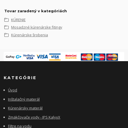
Tovar zaradený v kategóriách
KÚRENIE
Mosadzné kúrenárske fitingy
Kúrenárske šrobenia
KATEGÓRIE
Úvod
Inštalačný materál
Kúrenársky materál
Zmäkčovače vody - IPS KalyxX
Filtre na vodu