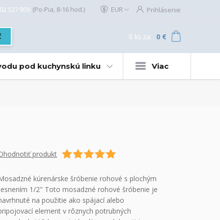
02 527 909
(Po-Pia, 8-16 hod.)
EUR
Prihlásenie
0
ks
za
0 €
ť
 vodu pod kuchynskú linku
Viac
Ohodnotiť produkt
Mosadzné kúrenárske šróbenie rohové s plochým
tesnením 1/2" Toto mosadzné rohové šróbenie je
navrhnuté na použitie ako spájací alebo
pripojovací element v rôznych potrubných