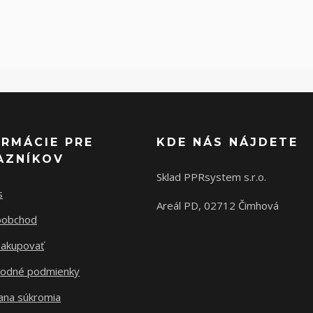
ORMÁCIE PRE
KDE NÁS NÁJDETE
AZNÍKOV
Sklad PPRsystem s.r.o.
s
Areál PD, 02712 Čimhová
oobchod
nakupovať
odné podmienky
ana súkromia