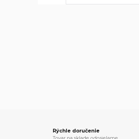
Rýchle doručenie
Tovar na sklade odosielame