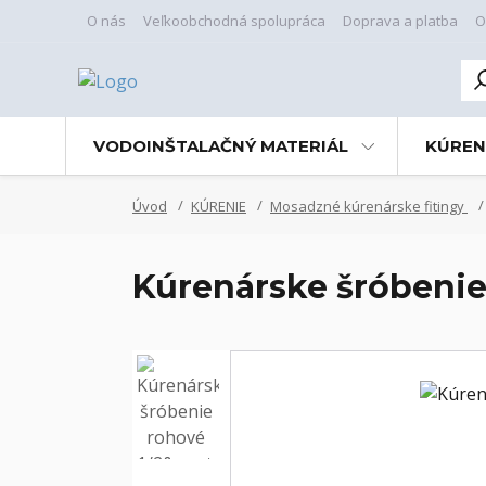
O nás
Veľkoobchodná spolupráca
Doprava a platba
O
VODOINŠTALAČNÝ MATERIÁL
KÚREN
Úvod
KÚRENIE
Mosadzné kúrenárske fitingy
Kúrenárske šróbenie