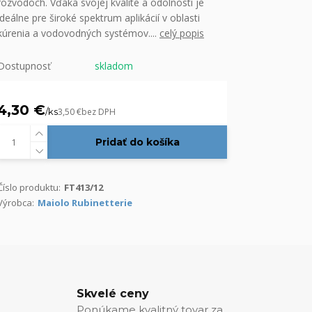
rozvodoch. Vďaka svojej kvalite a odolnosti je
ideálne pre široké spektrum aplikácií v oblasti
kúrenia a vodovodných systémov....
celý popis
Dostupnosť
skladom
4,30 €
/
ks
3,50 €
bez DPH
Pridať do košíka
Číslo produktu:
FT413/12
Výrobca:
Maiolo Rubinetterie
Skvelé ceny
Ponúkame kvalitný tovar za