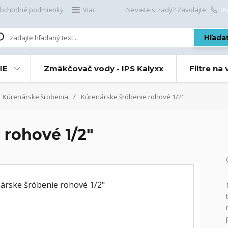
bchodné podmienky
Viac
Neviete si rady? Zavolajte.
09
Hľada
IE
Zmäkčovač vody - IPS Kalyxx
Filtre na
Kúrenárske šrobenia
Kúrenárske šróbenie rohové 1/2"
 rohové 1/2"