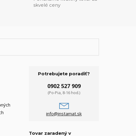
skvelé ceny
Potrebujete poradiť?
0902 527 909
(Po-Pia, 8-16 hod.)
bných
ch
info@instamat.sk
Tovar zaradený v