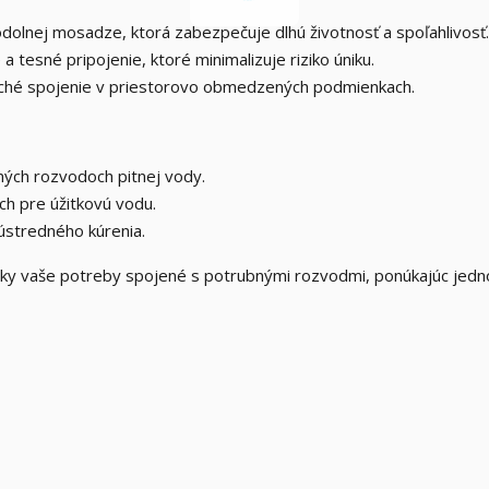
olnej mosadze, ktorá zabezpečuje dlhú životnosť a spoľahlivosť.
tesné pripojenie, ktoré minimalizuje riziko úniku.
hé spojenie v priestorovo obmedzených podmienkach.
ných rozvodoch pitnej vody.
h pre úžitkovú vodu.
ústredného kúrenia.
etky vaše potreby spojené s potrubnými rozvodmi, ponúkajúc jed