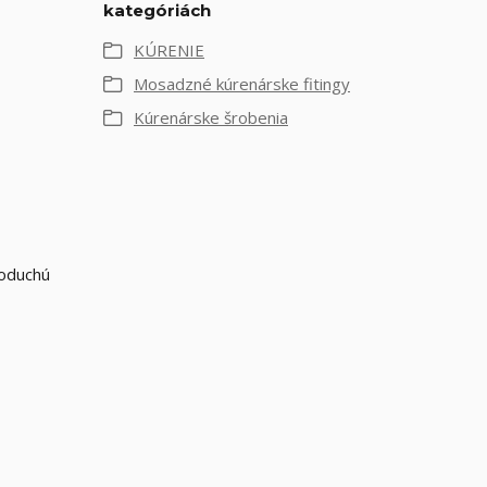
kategóriách
KÚRENIE
Mosadzné kúrenárske fitingy
Kúrenárske šrobenia
noduchú