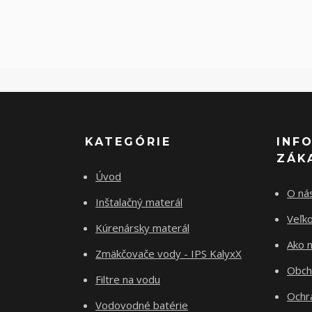
KATEGÓRIE
INF
ZÁK
Úvod
O ná
Inštalačný materál
Veľk
Kúrenársky materál
Ako 
Zmäkčovače vody - IPS KalyxX
Obch
Filtre na vodu
Ochr
Vodovodné batérie