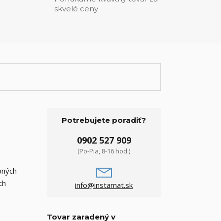
skvelé ceny
Potrebujete poradiť?
0902 527 909
(Po-Pia, 8-16 hod.)
bných
ch
info@instamat.sk
Tovar zaradený v