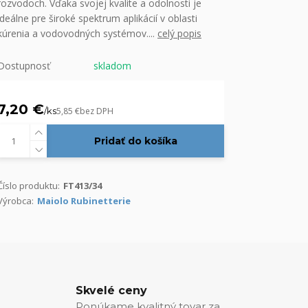
rozvodoch. Vďaka svojej kvalite a odolnosti je
ideálne pre široké spektrum aplikácií v oblasti
kúrenia a vodovodných systémov....
celý popis
Dostupnosť
skladom
7,20 €
/
ks
5,85 €
bez DPH
Pridať do košíka
Číslo produktu:
FT413/34
Výrobca:
Maiolo Rubinetterie
Skvelé ceny
Ponúkame kvalitný tovar za