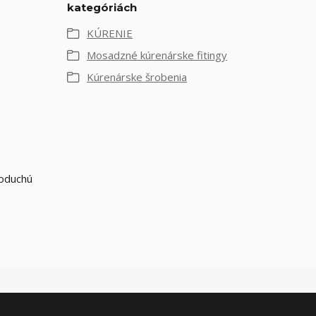
kategóriách
KÚRENIE
Mosadzné kúrenárske fitingy
Kúrenárske šrobenia
noduchú