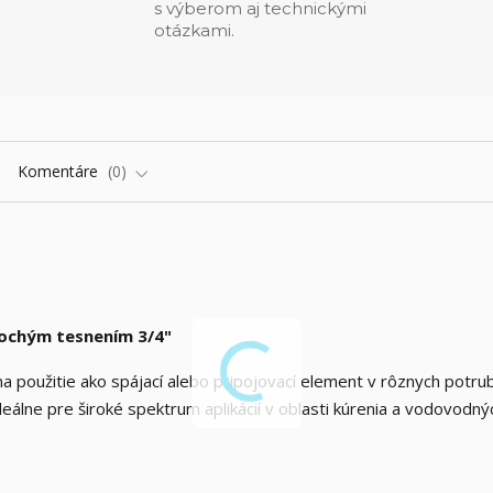
s výberom aj technickými
otázkami.
Komentáre
0
lochým tesnením 3/4"
 použitie ako spájací alebo pripojovací element v rôznych potru
deálne pre široké spektrum aplikácií v oblasti kúrenia a vodovodný