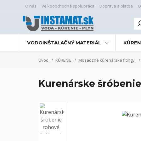
O nás
Veľkoobchodná spolupráca
Doprava a platba
O
VODOINŠTALAČNÝ MATERIÁL
KÚREN
Úvod
KÚRENIE
Mosadzné kúrenárske fitingy
Kurenárske šróbenie