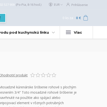
02 527 909
(Po-Pia, 8-16 hod.)
EUR
Prihlásenie
0
ks
za
0 €
ť
 vodu pod kuchynskú linku
Viac
Ohodnotiť produkt
Mosadzné kúrenárske šróbenie rohové s plochým
tesnením 3/4" Toto mosadzné rohové šróbenie je
navrhnuté na použitie ako spájací alebo
pripojovací element v rôznych potrubných