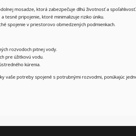
olnej mosadze, ktorá zabezpečuje dlhú životnosť a spoľahlivosť.
tesné pripojenie, ktoré minimalizuje riziko úniku.
hé spojenie v priestorovo obmedzených podmienkach.
ných rozvodoch pitnej vody.
h pre úžitkovú vodu.
ústredného kúrenia.
etky vaše potreby spojené s potrubnými rozvodmi, ponúkajúc jed