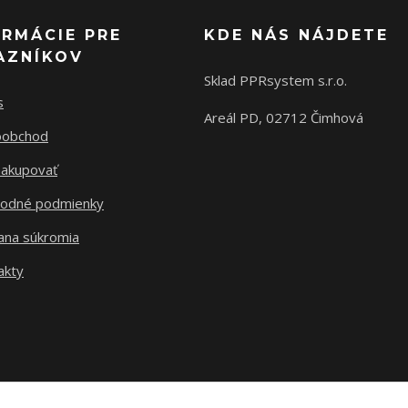
ORMÁCIE PRE
KDE NÁS NÁJDETE
AZNÍKOV
Sklad PPRsystem s.r.o.
s
Areál PD, 02712 Čimhová
oobchod
nakupovať
odné podmienky
ana súkromia
akty