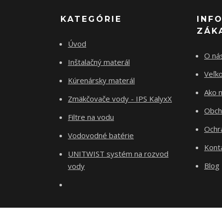
KATEGÓRIE
INF
ZÁK
Úvod
O ná
Inštalačný materál
Veľk
Kúrenársky materál
Ako 
Zmäkčovače vody - IPS KalyxX
Obch
Filtre na vodu
Ochr
Vodovodné batérie
Kont
UNITWIST systém na rozvod
Blog
vody