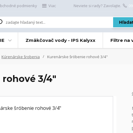
bchodné podmienky
Viac
Neviete si rady? Zavolajte.
09
Hľada
IE
Zmäkčovač vody - IPS Kalyxx
Filtre na
Kúrenárske šrobenia
Kurenárske šróbenie rohové 3/4"
 rohové 3/4"