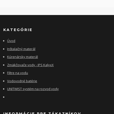
KATEGÓRIE
Úvod
Inštalačný materál
Kúrenársky materál
Zmäkčovače vody - IPS KalyxX
Filtre na vodu
Vodovodné batérie
UNITWIST systém na rozvod vody
INFORMÁCIE PRE ZÁKAZNÍKOV