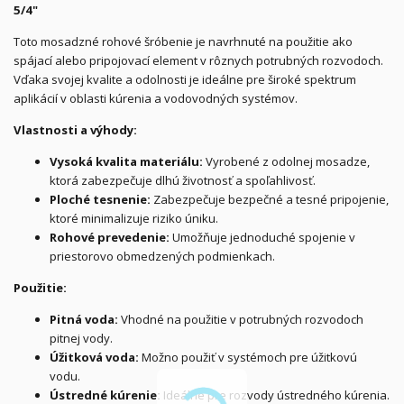
5/4"
Toto mosadzné rohové šróbenie je navrhnuté na použitie ako
spájací alebo pripojovací element v rôznych potrubných rozvodoch.
Vďaka svojej kvalite a odolnosti je ideálne pre široké spektrum
aplikácií v oblasti kúrenia a vodovodných systémov.
Vlastnosti a výhody:
Vysoká kvalita materiálu:
Vyrobené z odolnej mosadze,
ktorá zabezpečuje dlhú životnosť a spoľahlivosť.
Ploché tesnenie:
Zabezpečuje bezpečné a tesné pripojenie,
ktoré minimalizuje riziko úniku.
Rohové prevedenie:
Umožňuje jednoduché spojenie v
priestorovo obmedzených podmienkach.
Použitie:
Pitná voda:
Vhodné na použitie v potrubných rozvodoch
pitnej vody.
Úžitková voda:
Možno použiť v systémoch pre úžitkovú
vodu.
Ústredné kúrenie:
Ideálne pre rozvody ústredného kúrenia.