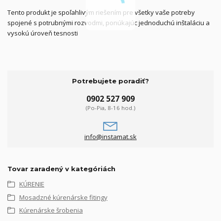
Tento produkt je spoľahlivým riešením pre všetky vaše potreby
spojené s potrubnými rozvodmi, ponúkajúc jednoduchú inštaláciu a
vysokú úroveň tesnosti
Potrebujete poradiť?
0902 527 909
(Po-Pia, 8-16 hod.)
info@instamat.sk
Tovar zaradený v kategóriách
KÚRENIE
Mosadzné kúrenárske fitingy
Kúrenárske šrobenia