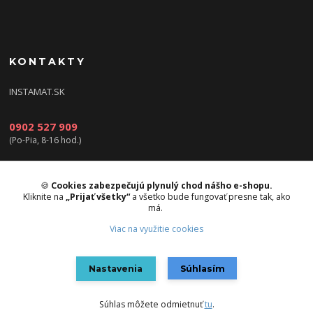
KONTAKTY
INSTAMAT.SK
0902 527 909
(Po-Pia, 8-16 hod.)
info@instamat.sk
🍪
Cookies zabezpečujú plynulý chod nášho e-shopu.
Kliknite na
„Prijať všetky“
a všetko bude fungovať presne tak, ako
má.
Viac na využitie cookies
Upravit sběr cookies.
Nastavenia
Súhlasím
Vytvorené na
Eshop-rychlo.sk
Súhlas môžete odmietnuť
tu
.