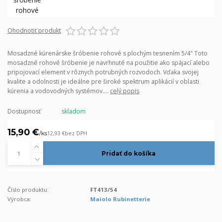
Ohodnotiť produkt
Mosadzné kúrenárske šróbenie rohové s plochým tesnením 5/4" Toto
mosadzné rohové šróbenie je navrhnuté na použitie ako spájací alebo
pripojovací element v rôznych potrubných rozvodoch. Vďaka svojej
kvalite a odolnosti je ideálne pre široké spektrum aplikácií v oblasti
kúrenia a vodovodných systémov....
celý popis
Dostupnosť
skladom
15,90 €
/
ks
12,93 €
bez DPH
Pridať do košíka
Číslo produktu:
FT413/54
Výrobca:
Maiolo Rubinetterie