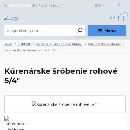
0902 527 909
(Po-Pia, 8-16 hod.)
EUR
0
0 €
Menu
Úvod
KÚRENIE
Mosadzné kúrenárske fitingy
Kúrenárske šrobenia
Kúrenárske šróbenie rohové 5/4"
Kúrenárske šróbenie rohové
5/4"