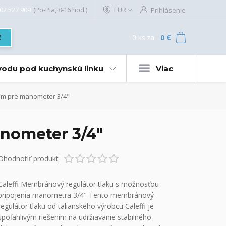
02 527 909
(Po-Pia, 8-16 hod.)
EUR
Prihlásenie
0
ks
za
0 €
ť
 vodu pod kuchynskú linku
Viac
ním pre manometer 3/4"
anometer 3/4"
Ohodnotiť produkt
Caleffi Membránový regulátor tlaku s možnosťou
pripojenia manometra 3/4" Tento membránový
regulátor tlaku od talianskeho výrobcu Caleffi je
spoľahlivým riešením na udržiavanie stabilného