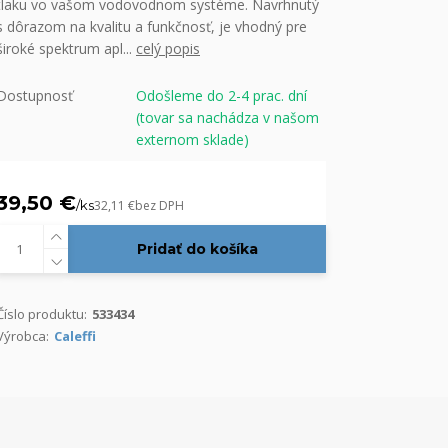
tlaku vo vašom vodovodnom systéme. Navrhnutý
s dôrazom na kvalitu a funkčnosť, je vhodný pre
široké spektrum apl...
celý popis
Dostupnosť
Odošleme do 2-4 prac. dní
(tovar sa nachádza v našom
externom sklade)
39,50 €
/
ks
32,11 €
bez DPH
Pridať do košíka
Číslo produktu:
533434
Výrobca:
Caleffi