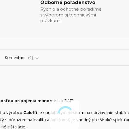
Odborné poradenstvo
Rýchlo a ochotne poradíme
s výberom aj technickými
otázkami.
Komentáre
0
nosťou pripojenia manometra 3/4"
eho výrobcu
Caleffi
je spoľahlivým riešením na udržiavanie stabil
 s dôrazom na kvalitu a funkčnosť, je vhodný pre široké spektr
né inštalácie.