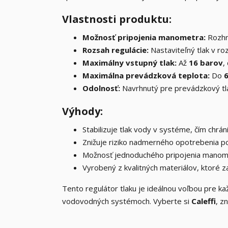
Vlastnosti produktu:
Možnosť pripojenia manometra:
Rozhra
Rozsah regulácie:
Nastaviteľný tlak v r
Maximálny vstupný tlak:
Až
16 barov
,
Maximálna prevádzková teplota:
Do
6
Odolnosť:
Navrhnutý pre prevádzkový tla
Výhody:
Stabilizuje tlak vody v systéme, čím chrá
Znižuje riziko nadmerného opotrebenia po
Možnosť jednoduchého pripojenia manome
Vyrobený z kvalitných materiálov, ktoré z
Tento regulátor tlaku je ideálnou voľbou pre ka
vodovodných systémoch. Vyberte si
Caleffi
, z