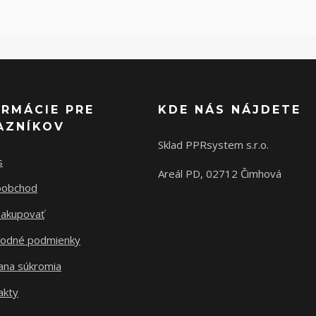
ORMÁCIE PRE
KDE NÁS NÁJDETE
AZNÍKOV
Sklad PPRsystem s.r.o.
s
Areál PD, 02712 Čimhová
oobchod
nakupovať
odné podmienky
ana súkromia
akty