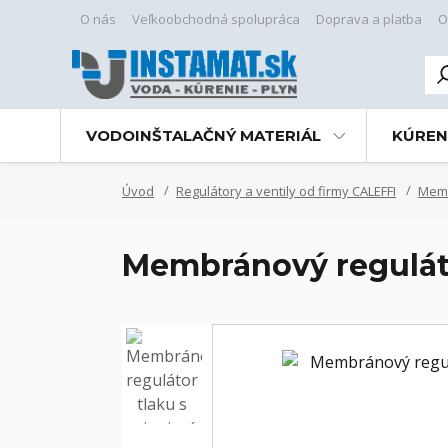
O nás
Veľkoobchodná spolupráca
Doprava a platba
O
VODOINŠTALAČNÝ MATERIÁL
KÚREN
Úvod
Regulátory a ventily od firmy CALEFFI
Memb
Membránový reguláto