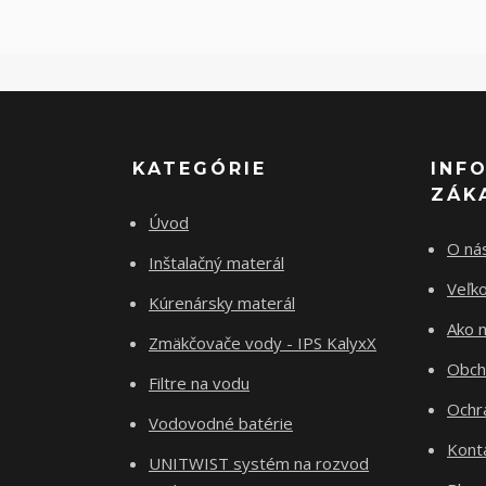
KATEGÓRIE
INF
ZÁK
Úvod
O ná
Inštalačný materál
Veľk
Kúrenársky materál
Ako 
Zmäkčovače vody - IPS KalyxX
Obch
Filtre na vodu
Ochr
Vodovodné batérie
Kont
UNITWIST systém na rozvod