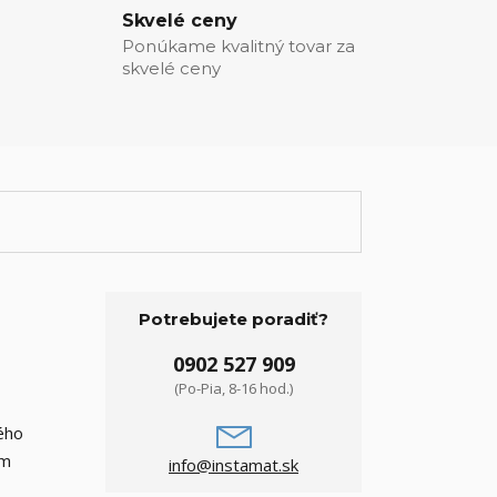
Skvelé ceny
Ponúkame kvalitný tovar za
skvelé ceny
Potrebujete poradiť?
0902 527 909
(Po-Pia, 8-16 hod.)
ného
um
info@instamat.sk