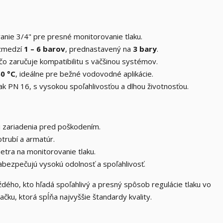
nie 3/4" pre presné monitorovanie tlaku.
ozmedzí
1 – 6 barov
, prednastavený na
3 bary
.
 čo zaručuje kompatibilitu s väčšinou systémov.
0 °C
, ideálne pre bežné vodovodné aplikácie.
k PN 16, s vysokou spoľahlivosťou a dlhou životnosťou.
ni zariadenia pred poškodením.
trubí a armatúr.
tra na monitorovanie tlaku.
abezpečujú vysokú odolnosť a spoľahlivosť.
ždého, kto hľadá spoľahlivý a presný spôsob regulácie tlaku vo
načku, ktorá spĺňa najvyššie štandardy kvality.