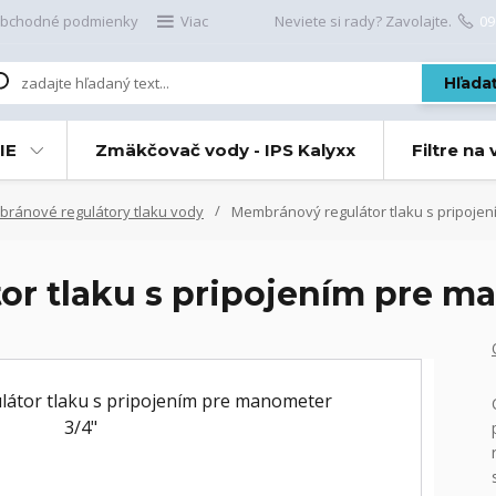
bchodné podmienky
Viac
Neviete si rady? Zavolajte.
09
Hľada
IE
Zmäkčovač vody - IPS Kalyxx
Filtre na
ránové regulátory tlaku vody
Membránový regulátor tlaku s pripoje
r tlaku s pripojením pre m