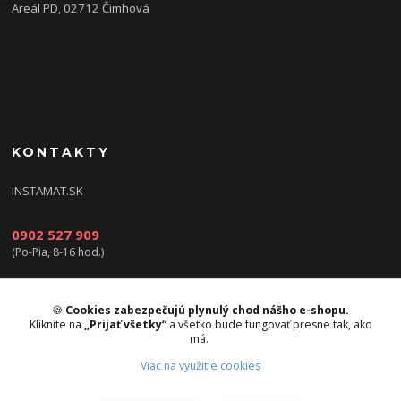
Areál PD, 02712 Čimhová
KONTAKTY
INSTAMAT.SK
0902 527 909
(Po-Pia, 8-16 hod.)
info@instamat.sk
🍪
Cookies zabezpečujú plynulý chod nášho e-shopu.
Kliknite na
„Prijať všetky“
a všetko bude fungovať presne tak, ako
má.
Viac na využitie cookies
Upravit sběr cookies.