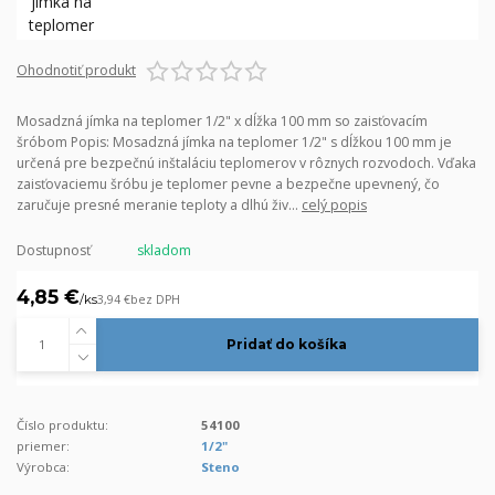
Ohodnotiť produkt
Mosadzná jímka na teplomer 1/2" x dĺžka 100 mm so zaisťovacím
šróbom Popis: Mosadzná jímka na teplomer 1/2" s dĺžkou 100 mm je
určená pre bezpečnú inštaláciu teplomerov v rôznych rozvodoch. Vďaka
zaisťovaciemu šróbu je teplomer pevne a bezpečne upevnený, čo
zaručuje presné meranie teploty a dlhú živ...
celý popis
Dostupnosť
skladom
4,85 €
/
ks
3,94 €
bez DPH
Pridať do košíka
Číslo produktu:
54100
priemer:
1/2"
Výrobca:
Steno