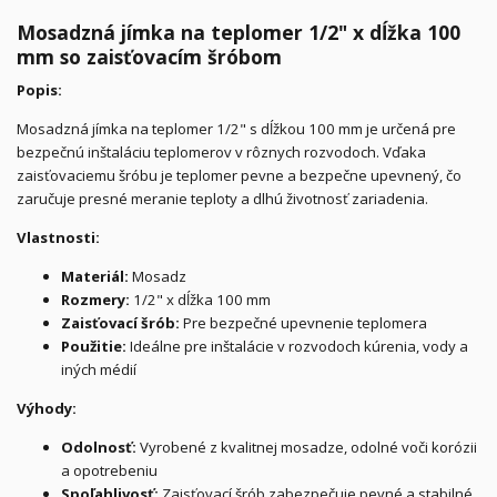
Mosadzná jímka na teplomer 1/2" x dĺžka 100
mm so zaisťovacím šróbom
Popis:
Mosadzná jímka na teplomer 1/2" s dĺžkou 100 mm je určená pre
bezpečnú inštaláciu teplomerov v rôznych rozvodoch. Vďaka
zaisťovaciemu šróbu je teplomer pevne a bezpečne upevnený, čo
zaručuje presné meranie teploty a dlhú životnosť zariadenia.
Vlastnosti:
Materiál:
Mosadz
Rozmery:
1/2" x dĺžka 100 mm
Zaisťovací šrób:
Pre bezpečné upevnenie teplomera
Použitie:
Ideálne pre inštalácie v rozvodoch kúrenia, vody a
iných médií
Výhody:
Odolnosť:
Vyrobené z kvalitnej mosadze, odolné voči korózii
a opotrebeniu
Spoľahlivosť:
Zaisťovací šrób zabezpečuje pevné a stabilné