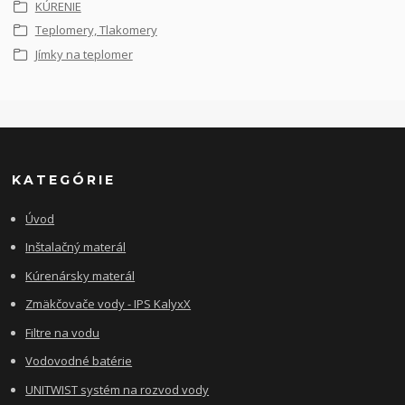
KÚRENIE
Teplomery, Tlakomery
Jímky na teplomer
KATEGÓRIE
Úvod
Inštalačný materál
Kúrenársky materál
Zmäkčovače vody - IPS KalyxX
Filtre na vodu
Vodovodné batérie
UNITWIST systém na rozvod vody