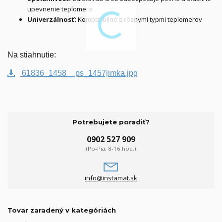
upevnenie teplomera
Univerzálnosť:
Kompatibilné s rôznymi typmi teplomerov
Na stiahnutie:
61836_1458__ps_1457jimka.jpg
Potrebujete poradiť?
0902 527 909
(Po-Pia, 8-16 hod.)
info@instamat.sk
Tovar zaradený v kategóriách