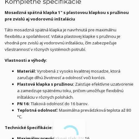
Kompletné špecifikácie
Mosadzná spätná klapka 1" s plastovou klapkou s pružinou
pre zvislú aj vodorovnú inštaláciu
Táto mosadzná spätná klapka je navrhnutá pre maximálnu
flexibilitu a spoľahlivosť. Vďaka plastovej klapke s pružinou je
vhodná pre zvislú aj vodorovnú inštaláciu, čím zabezpečuje
všestrannosť v rôznych systémoch potrubí.
Vlastnosti a výhody:
Materiál:
Vyrobená z vysoko kvalitnej mosadze, ktorá
zaručuje dlhú životnosť a odolnosť voči korózii.
Plastová klapka s pružinou:
Zaisťuje efektívne uzatvorenie
a zamedzuje spätnému toku, pričom umožňuje flexibilnú
inštaláciu v rôznych polohách.
PN 16:
Tlaková odolnosť do 16 barov.
Teplotná odolnosť:
Maximálna prevádzková teplota až 80
°C.
Technické špecifikácie:
Maximálny prevádzkový tlak:
PN 16