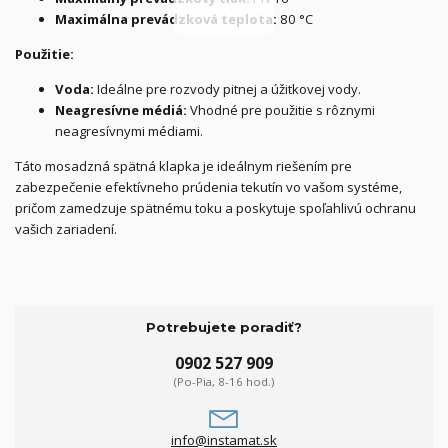
Maximálna prevádzková teplota:
80 °C
Použitie:
Voda:
Ideálne pre rozvody pitnej a úžitkovej vody.
Neagresívne médiá:
Vhodné pre použitie s rôznymi
neagresívnymi médiami.
Táto mosadzná spätná klapka je ideálnym riešením pre
zabezpečenie efektívneho prúdenia tekutín vo vašom systéme,
pričom zamedzuje spätnému toku a poskytuje spoľahlivú ochranu
vašich zariadení.
Potrebujete poradiť?
0902 527 909
(Po-Pia, 8-16 hod.)
info@instamat.sk