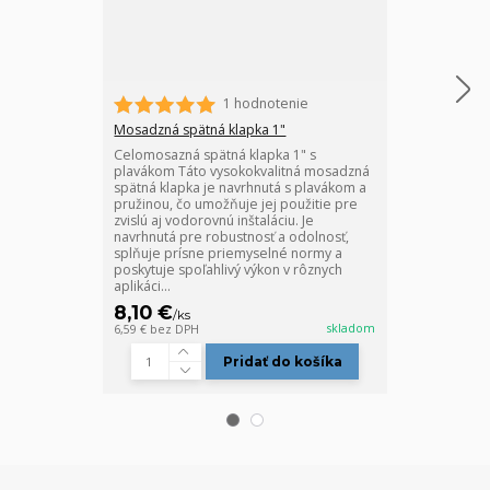
1 hodnotenie
Mosadzná spätná klapka 1"
Mosadzná spät
Celomosazná spätná klapka 1" s
Mosadzná spät
plavákom Táto vysokokvalitná mosadzná
Mosadzná spät
spätná klapka je navrhnutá s plavákom a
vodorovnú inšt
pružinou, čo umožňuje jej použitie pre
prevádzková t
zvislú aj vodorovnú inštaláciu. Je
Použitie: voda
navrhnutá pre robustnosť a odolnosť,
splňuje prísne priemyselné normy a
poskytuje spoľahlivý výkon v rôznych
aplikáci...
8,10 €
11,60 €
/
ks
/
ks
skladom
6,59 €
bez DPH
9,43 €
bez DPH
Pridať do košíka