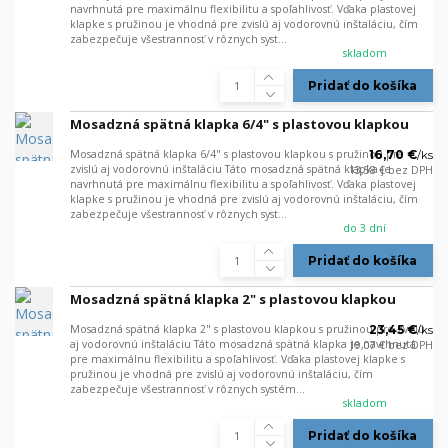
navrhnutá pre maximálnu flexibilitu a spoľahlivosť. Vďaka plastovej
klapke s pružinou je vhodná pre zvislú aj vodorovnú inštaláciu, čím
zabezpečuje všestrannosť v rôznych syst...
skladom
Pridať do košíka
Mosadzná spätná klapka 6/4" s plastovou klapkou
Mosadzná spätná klapka 6/4" s plastovou klapkou s pružinou pre
16,70 €
/
ks
zvislú aj vodorovnú inštaláciu Táto mosadzná spätná klapka je
13,58 €
bez DPH
navrhnutá pre maximálnu flexibilitu a spoľahlivosť. Vďaka plastovej
klapke s pružinou je vhodná pre zvislú aj vodorovnú inštaláciu, čím
zabezpečuje všestrannosť v rôznych syst...
do 3 dní
Pridať do košíka
Mosadzná spätná klapka 2" s plastovou klapkou
Mosadzná spätná klapka 2" s plastovou klapkou s pružinou pre zvislú
23,45 €
/
ks
aj vodorovnú inštaláciu Táto mosadzná spätná klapka je navrhnutá
19,07 €
bez DPH
pre maximálnu flexibilitu a spoľahlivosť. Vďaka plastovej klapke s
pružinou je vhodná pre zvislú aj vodorovnú inštaláciu, čím
zabezpečuje všestrannosť v rôznych systém...
skladom
Pridať do košíka