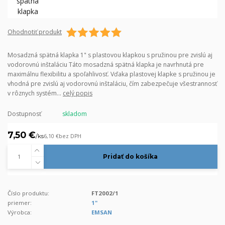
Ohodnotiť produkt
Mosadzná spätná klapka 1" s plastovou klapkou s pružinou pre zvislú aj
vodorovnú inštaláciu Táto mosadzná spätná klapka je navrhnutá pre
maximálnu flexibilitu a spoľahlivosť. Vďaka plastovej klapke s pružinou je
vhodná pre zvislú aj vodorovnú inštaláciu, čím zabezpečuje všestrannosť
v rôznych systém...
celý popis
Dostupnosť
skladom
7,50 €
/
ks
6,10 €
bez DPH
Pridať do košíka
Číslo produktu:
FT2002/1
priemer:
1"
Výrobca:
EMSAN