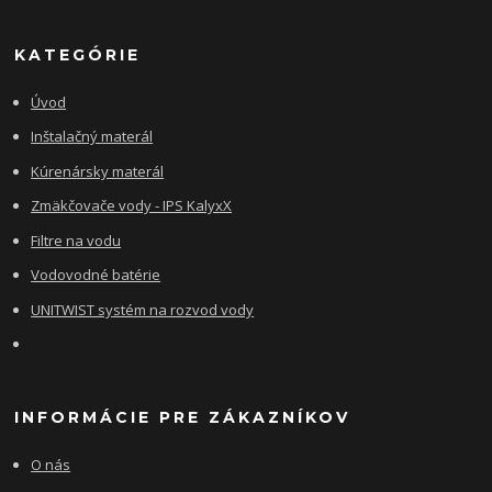
KATEGÓRIE
Úvod
Inštalačný materál
Kúrenársky materál
Zmäkčovače vody - IPS KalyxX
Filtre na vodu
Vodovodné batérie
UNITWIST systém na rozvod vody
INFORMÁCIE PRE ZÁKAZNÍKOV
O nás