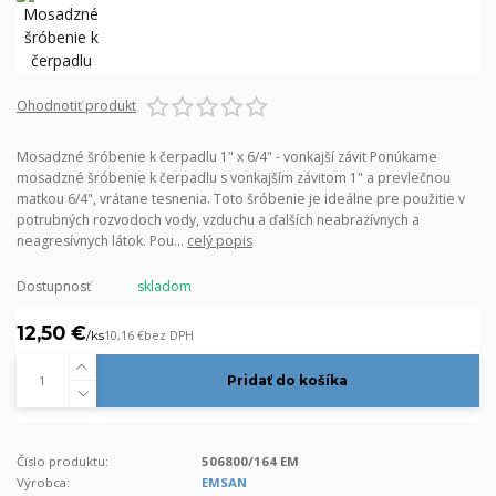
Ohodnotiť produkt
Mosadzné šróbenie k čerpadlu 1" x 6/4" - vonkajší závit Ponúkame
mosadzné šróbenie k čerpadlu s vonkajším závitom 1" a prevlečnou
matkou 6/4", vrátane tesnenia. Toto šróbenie je ideálne pre použitie v
potrubných rozvodoch vody, vzduchu a ďalších neabrazívnych a
neagresívnych látok. Pou...
celý popis
Dostupnosť
skladom
12,50 €
/
ks
10,16 €
bez DPH
Pridať do košíka
Číslo produktu:
506800/164 EM
Výrobca:
EMSAN