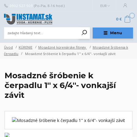
0902 527 909
(Po-Pia, 8-16 hod.)
EUR
0
0 €
Menu
Úvod
KÚRENIE
Mosadzné kúrenárske fitingy
Mosadzné šróbenia k
čerpadlu
Mosadzné šróbenie k čerpadlu 1" x 6/4"- vonkajší závit
Mosadzné šróbenie k
čerpadlu 1" x 6/4"- vonkajší
závit