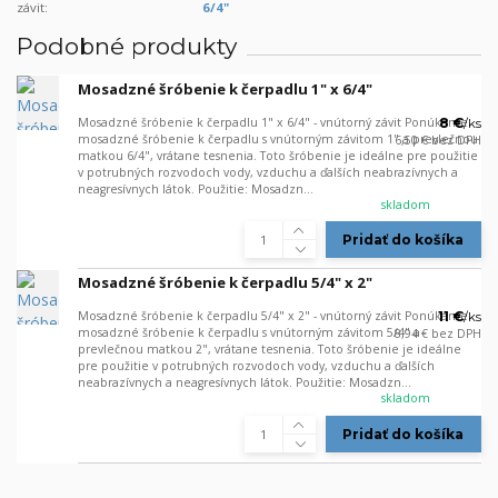
závit:
6/4"
Podobné produkty
Mosadzné šróbenie k čerpadlu 1" x 6/4"
Mosadzné šróbenie k čerpadlu 1" x 6/4" - vnútorný závit Ponúkame
8 €
/
ks
mosadzné šróbenie k čerpadlu s vnútorným závitom 1" a prevlečnou
6,50 €
bez DPH
matkou 6/4", vrátane tesnenia. Toto šróbenie je ideálne pre použitie
v potrubných rozvodoch vody, vzduchu a ďalších neabrazívnych a
neagresívnych látok. Použitie: Mosadzn...
skladom
Pridať do košíka
Mosadzné šróbenie k čerpadlu 5/4" x 2"
Mosadzné šróbenie k čerpadlu 5/4" x 2" - vnútorný závit Ponúkame
11 €
/
ks
mosadzné šróbenie k čerpadlu s vnútorným závitom 5/4" a
8,94 €
bez DPH
prevlečnou matkou 2", vrátane tesnenia. Toto šróbenie je ideálne
pre použitie v potrubných rozvodoch vody, vzduchu a ďalších
neabrazívnych a neagresívnych látok. Použitie: Mosadzn...
skladom
Pridať do košíka