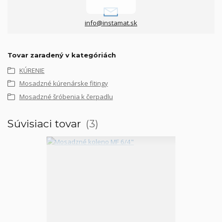
info@instamat.sk
Tovar zaradený v kategóriách
KÚRENIE
Mosadzné kúrenárske fitingy
Mosadzné šróbenia k čerpadlu
Súvisiaci tovar
3