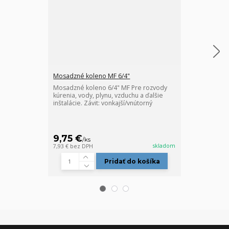
Mosadzné koleno MF 6/4"
Mosadzný T-ku
Mosadzné koleno 6/4" MF Pre rozvody
Mosadzný T-ku
kúrenia, vody, plynu, vzduchu a ďalšie
kúrenia, vody,
inštalácie. Závit: vonkajší/vnútorný
inštalácie.Závi
9,75 €
12 €
/
ks
/
ks
skladom
7,93 €
bez DPH
9,76 €
bez DPH
Pridať do košíka