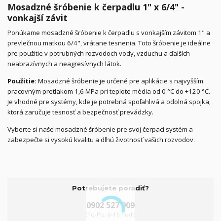
Mosadzné šróbenie k čerpadlu 1" x 6/4" -
vonkajší závit
Ponúkame mosadzné šróbenie k čerpadlu s vonkajším závitom 1" a
prevlečnou matkou 6/4", vrátane tesnenia. Toto šróbenie je ideálne
pre použitie v potrubných rozvodoch vody, vzduchu a ďalších
neabrazívnych a neagresívnych látok.
Použitie:
Mosadzné šróbenie je určené pre aplikácie s najvyšším
pracovným pretlakom 1,6 MPa pri teplote média od 0 °C do +120 °C.
Je vhodné pre systémy, kde je potrebná spoľahlivá a odolná spojka,
ktorá zaručuje tesnosť a bezpečnosť prevádzky.
Vyberte si naše mosadzné šróbenie pre svoj čerpací systém a
zabezpečte si vysokú kvalitu a dlhú životnosť vašich rozvodov.
Potrebujete poradiť?
0902 527 909
(Po-Pia, 8-16 hod.)