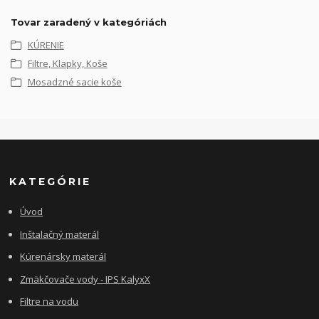
Tovar zaradený v kategóriách
KÚRENIE
Filtre, Klapky, Koše
Mosadzné sacie koše
KATEGÓRIE
Úvod
Inštalačný materál
Kúrenársky materál
Zmäkčovače vody - IPS KalyxX
Filtre na vodu