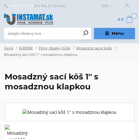
0902 527 909
(Po-Pia, 8-16 hod.)
EUR
0
0 €
Menu
Úvod
KÚRENIE
Filtre, Klapky, Koše
Mosadzné sacie koše
Mosadzný sací kôš 1" s mosadznou klapkou
Mosadzný sací kôš 1" s
mosadznou klapkou