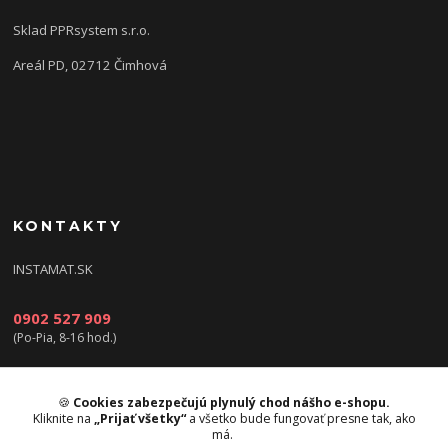
Sklad PPRsystem s.r.o.
Areál PD, 02712 Čimhová
KONTAKTY
INSTAMAT.SK
0902 527 909
(Po-Pia, 8-16 hod.)
info@instamat.sk
🍪
Cookies zabezpečujú plynulý chod nášho e-shopu.
Kliknite na
„Prijať všetky“
a všetko bude fungovať presne tak, ako
má.