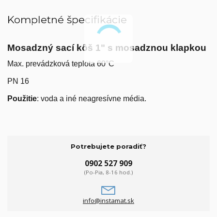
Kompletné špecifikácie
Mosadzný sací kôš 1" s mosadznou klapkou
Max. prevádzková teplota 60°C
PN 16
Použitie
: voda a iné neagresívne média.
Potrebujete poradiť?
0902 527 909
(Po-Pia, 8-16 hod.)
info@instamat.sk