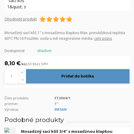
Ohodnotiť produkt
Mosadzný sací kôš 1" s mosadznou klapkou Max. prevádzková teplota
60°C PN 16 Použitie: voda a iné neagresívne média.
celý popis
Dostupnosť
skladom
8,10 €
/
ks
6,59 €
bez DPH
Pridať do košíka
Číslo produktu:
FT2004/1
priemer:
1"
Výrobca:
EMSAN
Podobné produkty
Mosadzný sací kôš 3/4" s mosadznou klapkou