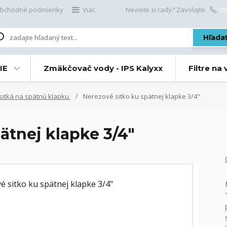
bchodné podmienky
Viac
Neviete si rady? Zavolajte.
09
Hľada
IE
Zmäkčovač vody - IPS Kalyxx
Filtre na
sitká na spätnú klapku
Nerezové sitko ku spätnej klapke 3/4"
ätnej klapke 3/4"