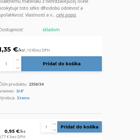
kvalitnému materiálu z nehrdzavejúcej ocele
poskytuje toto sitko dlhodobú odolnosť a
spoľahlivosť. Vlastnosti a v...
celý popis
Dostupnosť
skladom
1,35 €
/
ks
1,10 €
bez DPH
Pridať do košíka
Číslo produktu:
2350/34
priemer:
3/4"
Výrobca:
Steno
Pridať do košíka
0,95 €
/
ks
0,77 €
bez DPH