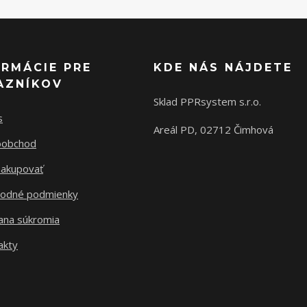
ORMÁCIE PRE
KDE NÁS NÁJDETE
AZNÍKOV
Sklad PPRsystem s.r.o.
s
Areál PD, 02712 Čimhová
oobchod
nakupovať
odné podmienky
ana súkromia
akty