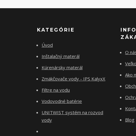
KATEGÓRIE
INF
ZÁK
Úvod
O ná
Inštalačný materál
Veľk
Kúrenársky materál
Ako 
Zmäkčovače vody - IPS KalyxX
Obch
Filtre na vodu
Ochr
Vodovodné batérie
Kont
UNITWIST systém na rozvod
Blog
vody