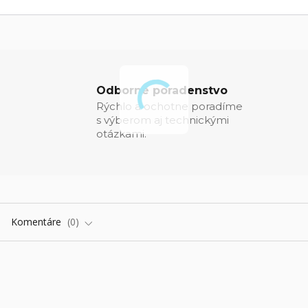
Odborné poradenstvo
Rýchlo a ochotne poradíme
s výberom aj technickými
otázkami.
Komentáre
0