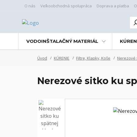
O nás
Veľkoobchodná spolupráca
Doprava a platba
O
VODOINŠTALAČNÝ MATERIÁL
KÚREN
Úvod
KÚRENIE
Filtre, Klapky, Koše
Nerezové 
Nerezové sitko ku sp