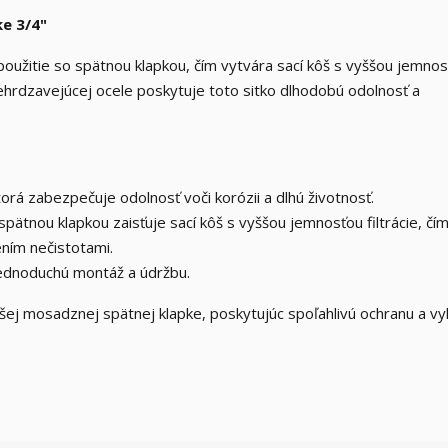
e 3/4"
použitie so spätnou klapkou, čím vytvára sací kôš s vyššou jemno
nehrdzavejúcej ocele poskytuje toto sitko dlhodobú odolnosť a
rá zabezpečuje odolnosť voči korózii a dlhú životnosť.
 spätnou klapkou zaisťuje sací kôš s vyššou jemnosťou filtrácie, čím
ením nečistotami.
ednoduchú montáž a údržbu.
šej mosadznej spätnej klapke, poskytujúc spoľahlivú ochranu a v