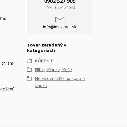
0902 527 909
(Po-Pia, 8-16 hod.)
sťou
info@instamat.sk
Tovar zaradený v
kategóriách
KÚRENIE
 chráni
Filtre, Klapky, Koše
Nerezové sitká na spätnú
klapku
ylepšenú