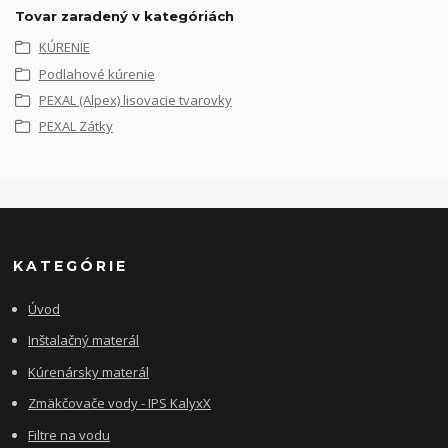
Tovar zaradený v kategóriách
KÚRENIE
Podlahové kúrenie
PEXAL (Alpex) lisovacie tvarovky
PEXAL Zátky
KATEGÓRIE
Úvod
Inštalačný materál
Kúrenársky materál
Zmäkčovače vody - IPS KalyxX
Filtre na vodu