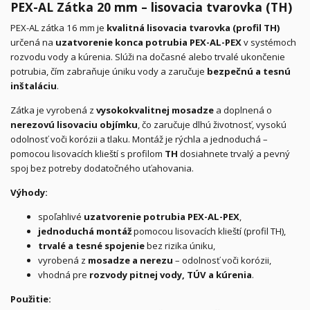
PEX-AL Zátka 20 mm – lisovacia tvarovka (TH)
PEX-AL zátka 16 mm je
kvalitná lisovacia tvarovka (profil TH)
určená na
uzatvorenie konca potrubia PEX-AL-PEX
v systémoch
rozvodu vody a kúrenia. Slúži na dočasné alebo trvalé ukončenie
potrubia, čím zabraňuje úniku vody a zaručuje
bezpečnú a tesnú
inštaláciu
.
Zátka je vyrobená z
vysokokvalitnej mosadze
a doplnená o
nerezovú lisovaciu objímku
, čo zaručuje dlhú životnosť, vysokú
odolnosť voči korózii a tlaku. Montáž je rýchla a jednoduchá –
pomocou lisovacích klieští s profilom
TH
dosiahnete trvalý a pevný
spoj bez potreby dodatočného uťahovania.
Výhody:
spoľahlivé
uzatvorenie potrubia PEX-AL-PEX
,
jednoduchá montáž
pomocou lisovacích klieští (profil TH),
trvalé a tesné spojenie
bez rizika úniku,
vyrobená z
mosadze a nerezu
– odolnosť voči korózii,
vhodná pre
rozvody pitnej vody, TÚV a kúrenia
.
Použitie: