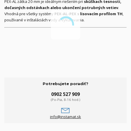
PEX-AL zátka 20 mm je ideálnym riešením pri
skúškach tesnosti,
dočasných odstávkach alebo ukončení potrubných vetiev
.
Vhodná pre všetky systémy
PEX-AL-PEX s lisovacím profilom TH
,
používané v inštaláciách vody a vykurovania.
Potrebujete poradiť?
0902 527 909
(Po-Pia, 8-16 hod.)
info@instamat.sk