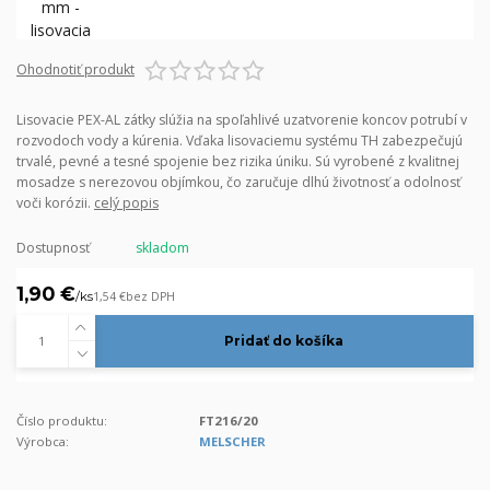
Ohodnotiť produkt
Lisovacie PEX-AL zátky slúžia na spoľahlivé uzatvorenie koncov potrubí v
rozvodoch vody a kúrenia. Vďaka lisovaciemu systému TH zabezpečujú
trvalé, pevné a tesné spojenie bez rizika úniku. Sú vyrobené z kvalitnej
mosadze s nerezovou objímkou, čo zaručuje dlhú životnosť a odolnosť
voči korózii.
celý popis
Dostupnosť
skladom
1,90 €
/
ks
1,54 €
bez DPH
Pridať do košíka
Číslo produktu:
FT216/20
Výrobca:
MELSCHER