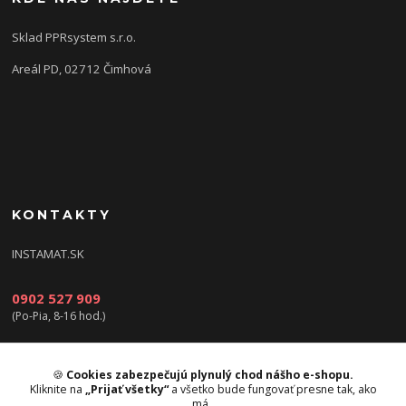
Sklad PPRsystem s.r.o.
Areál PD, 02712 Čimhová
KONTAKTY
INSTAMAT.SK
0902 527 909
(Po-Pia, 8-16 hod.)
info@instamat.sk
🍪
Cookies zabezpečujú plynulý chod nášho e-shopu.
Kliknite na
„Prijať všetky“
a všetko bude fungovať presne tak, ako
má.