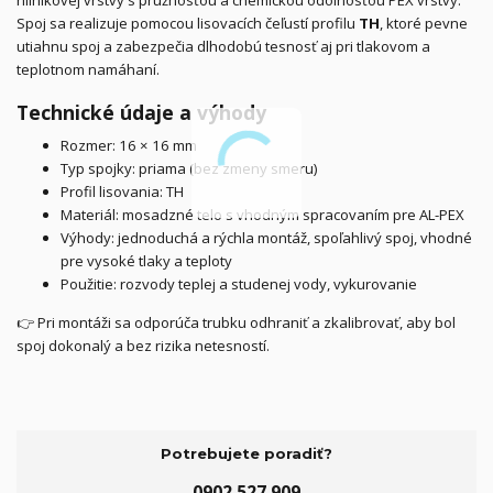
Spoj sa realizuje pomocou lisovacích čeľustí profilu
TH
, ktoré pevne
utiahnu spoj a zabezpečia dlhodobú tesnosť aj pri tlakovom a
teplotnom namáhaní.
Technické údaje a výhody
Rozmer: 16 × 16 mm
Typ spojky: priama (bez zmeny smeru)
Profil lisovania: TH
Materiál: mosadzné telo s vhodným spracovaním pre AL-PEX
Výhody: jednoduchá a rýchla montáž, spoľahlivý spoj, vhodné
pre vysoké tlaky a teploty
Použitie: rozvody teplej a studenej vody, vykurovanie
👉 Pri montáži sa odporúča trubku odhraniť a zkalibrovať, aby bol
spoj dokonalý a bez rizika netesností.
Potrebujete poradiť?
0902 527 909