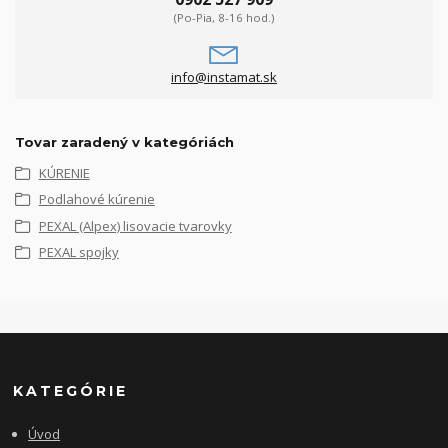
(Po-Pia, 8-16 hod.)
info@instamat.sk
Tovar zaradený v kategóriách
KÚRENIE
Podlahové kúrenie
PEXAL (Alpex) lisovacie tvarovky
PEXAL spojky
KATEGÓRIE
Úvod