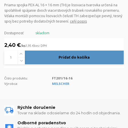
Priama spojka PEX-AL 16 × 16 mm (TH) je lisovacia tvarovka určená na
spoľahlivé spájanie dvoch viacvrstvových trubiek rovnakého priemeru.
Vďaka montáži pomocou lisovacích čeľustí TH zabezpečuje pevný, tesný
spoj bez potreby dodatočných tesnení.
celý popis
Dostupnosť
skladom
2,40 €
/
ks
1,95 €
bez DPH
Pridať do košíka
Číslo produktu:
FT201/16-16
Výrobca:
MELSCHER
Rýchle doručenie
Tovar na sklade odosielame do 24 hodín od objednania.
Odborné poradenstvo