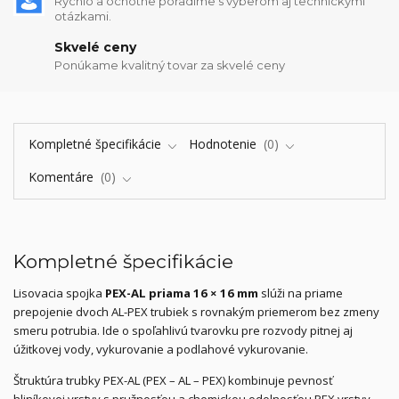
Rýchlo a ochotne poradíme s výberom aj technickými
otázkami.
Skvelé ceny
Ponúkame kvalitný tovar za skvelé ceny
Kompletné špecifikácie
Hodnotenie
0
Komentáre
0
Kompletné špecifikácie
Lisovacia spojka
PEX-AL priama 16 × 16 mm
slúži na priame
prepojenie dvoch AL-PEX trubiek s rovnakým priemerom bez zmeny
smeru potrubia. Ide o spoľahlivú tvarovku pre rozvody pitnej aj
úžitkovej vody, vykurovanie a podlahové vykurovanie.
Štruktúra trubky PEX-AL (PEX – AL – PEX) kombinuje pevnosť
hliníkovej vrstvy s pružnosťou a chemickou odolnosťou PEX vrstvy.