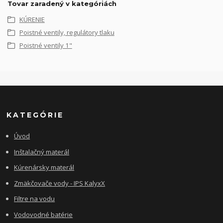
Tovar zaradený v kategóriách
KÚRENIE
Poistné ventily, regulátory tlaku
Poistné ventily 1"
KATEGÓRIE
Úvod
Inštalačný materál
Kúrenársky materál
Zmäkčovače vody - IPS KalyxX
Filtre na vodu
Vodovodné batérie