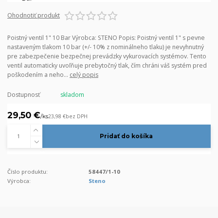
Ohodnotiť produkt
Poistný ventil 1" 10 Bar Výrobca: STENO Popis: Poistný ventil 1" s pevne
nastaveným tlakom 10 bar (+/- 10% z nominálneho tlaku) je nevyhnutný
pre zabezpečenie bezpečnej prevádzky vykurovacích systémov. Tento
ventil automaticky uvoľňuje prebytočný tlak, čím chráni váš systém pred
poškodením a neho...
celý popis
Dostupnosť
skladom
29,50 €
/
ks
23,98 €
bez DPH
Pridať do košíka
Číslo produktu:
58447/1-10
Výrobca:
Steno