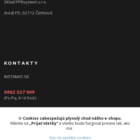
Sklad PPRsystem s.r.o.
Areál PD, 02712 Čimhová
KONTAKTY
INSTAMAT.SK
0902 527 909
(Po-Pia, 8-16 hod.)
info@instamat.sk
🍪
Cookies zabezpečujú plynulý chod nášho e-shopu.
Kliknite na
„Prijať všetky“
a všetko bude fungovať presne tak, ako
má.
Viac na využitie cookies