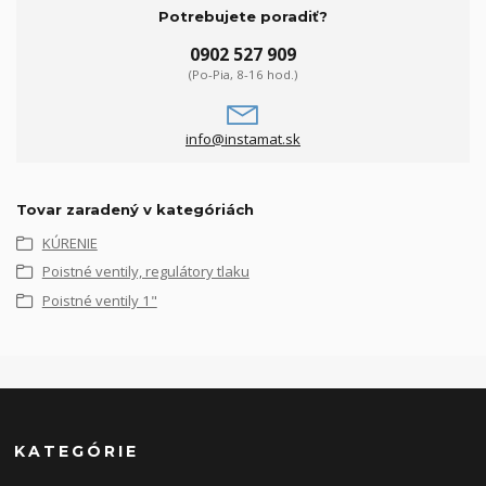
Potrebujete poradiť?
0902 527 909
(Po-Pia, 8-16 hod.)
info@instamat.sk
Tovar zaradený v kategóriách
KÚRENIE
Poistné ventily, regulátory tlaku
Poistné ventily 1"
KATEGÓRIE