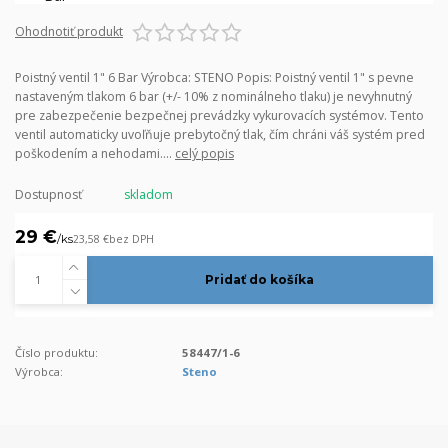
Ohodnotiť produkt
Poistný ventil 1" 6 Bar Výrobca: STENO Popis: Poistný ventil 1" s pevne
nastaveným tlakom 6 bar (+/- 10% z nominálneho tlaku) je nevyhnutný
pre zabezpečenie bezpečnej prevádzky vykurovacích systémov. Tento
ventil automaticky uvoľňuje prebytočný tlak, čím chráni váš systém pred
poškodením a nehodami....
celý popis
Dostupnosť
skladom
29 €
/
ks
23,58 €
bez DPH
Pridať do košíka
Číslo produktu:
58447/1-6
Výrobca:
Steno