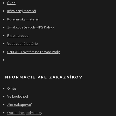
Úvod
Inštalačný materál
Kúrenársky materál
Zmäkčovače vody - IPS KalyxX
Filtre na vodu
Vodovodné batérie
UNITWIST systém na rozvod vody
INFORMÁCIE PRE ZÁKAZNÍKOV
O nás
Veľkoobchod
Ako nakupovať
Obchodné podmienky