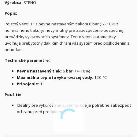
Výrobca:
STENO
Popis:
Poistný ventil 1" s pevne nastaveným tlakom 6 bar (+/- 10% z
nominálneho tlaku) je nevyhnutný pre zabezpečenie bezpečnej
prevádzky vykurovacích systémov. Tento ventil automaticky
uvoľňuje prebytočný tlak, čím chráni váš systém pred poškodením a
nehodami.
Technické parametre:
Pevne nastavený tlak:
6 bar (+/- 10%)
Maximálna teplota vykurovacej vody:
120 °C
Pripojenie:
1"
Použitie:
Ideálny pre vykurovacie systémy, kde je potrebné zabezpečiť
ochranu pred pretlakom.