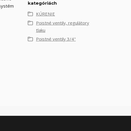
kategóriách
 systém
KÚRENIE
Poistné ventily, regulátory
tlaku
Poistné ventily 3/4"