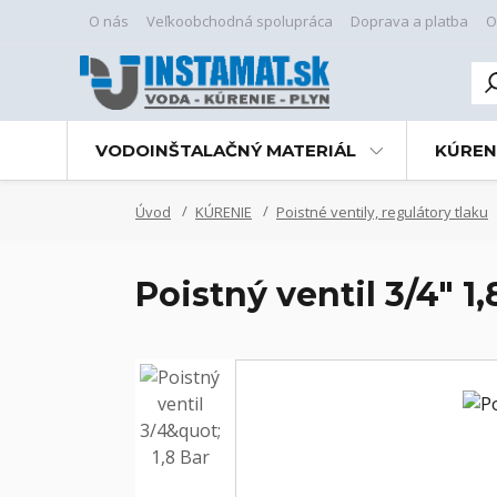
O nás
Veľkoobchodná spolupráca
Doprava a platba
O
VODOINŠTALAČNÝ MATERIÁL
KÚREN
Úvod
KÚRENIE
Poistné ventily, regulátory tlaku
Poistný ventil 3/4" 1,