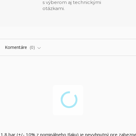
s výberom aj technickými
otázkami.
Komentáre
0
 1,8 bar (+/- 10% z nominálneho tlaku) je nevyhnutný pre zabezp