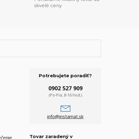
skvelé ceny
Potrebujete poradiť?
0902 527 909
(Po-Pia, 8-16 hod.)
info@instamat.sk
Tovar zaradený v
ečenie