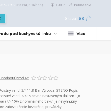
02 527 909
(Po-Pia, 8-16 hod.)
EUR
Prihlásenie
0
ks
za
0 €
ť
 vodu pod kuchynskú linku
Viac
Ohodnotiť produkt
Poistný ventil 3/4" 1,8 Bar Výrobca: STENO Popis:
Poistný ventil 3/4" s pevne nastaveným tlakom 1,8
bar (+/- 10% z nominálneho tlaku) je nevyhnutný
pre zabezpečenie bezpečnej prevádzky