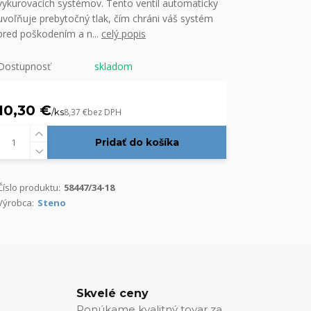
vykurovacích systémov. Tento ventil automaticky
uvoľňuje prebytočný tlak, čím chráni váš systém
pred poškodením a n...
celý popis
Dostupnosť
skladom
10,30 €
/
ks
8,37 €
bez DPH
Pridať do košíka
Číslo produktu:
58447/34-18
Výrobca:
Steno
Skvelé ceny
Ponúkame kvalitný tovar za