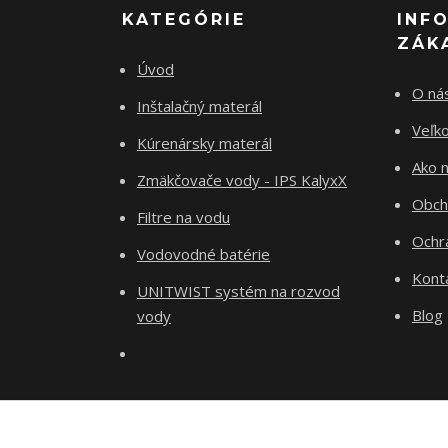
KATEGÓRIE
INF
ZÁK
Úvod
O ná
Inštalačný materál
Veľk
Kúrenársky materál
Ako 
Zmäkčovače vody - IPS KalyxX
Obch
Filtre na vodu
Ochr
Vodovodné batérie
Kont
UNITWIST systém na rozvod
Blog
vody