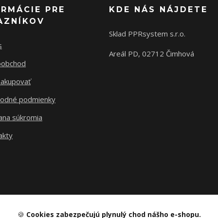
ORMÁCIE PRE
KDE NÁS NÁJDETE
AZNÍKOV
Sklad PPRsystem s.r.o.
s
Areál PD, 02712 Čimhová
oobchod
nakupovať
odné podmienky
ana súkromia
akty
🍪
Cookies zabezpečujú plynulý chod nášho e-shopu.