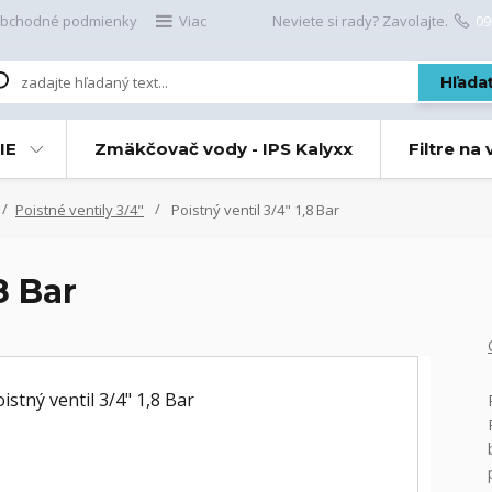
bchodné podmienky
Viac
Neviete si rady? Zavolajte.
09
Hľada
IE
Zmäkčovač vody - IPS Kalyxx
Filtre na
Poistné ventily 3/4"
Poistný ventil 3/4" 1,8 Bar
8 Bar