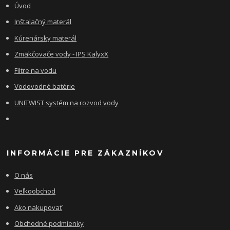
Úvod
Inštalačný materál
Kúrenársky materál
Zmäkčovače vody - IPS KalyxX
Filtre na vodu
Vodovodné batérie
UNITWIST systém na rozvod vody
INFORMÁCIE PRE ZÁKAZNÍKOV
O nás
Veľkoobchod
Ako nakupovať
Obchodné podmienky