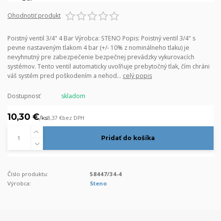
Ohodnotiť produkt
Poistný ventil 3/4" 4 Bar Výrobca: STENO Popis: Poistný ventil 3/4" s
pevne nastaveným tlakom 4 bar (+/- 10% z nominálneho tlaku) je
nevyhnutný pre zabezpečenie bezpečnej prevádzky vykurovacích
systémov. Tento ventil automaticky uvoľňuje prebytočný tlak, čím chráni
váš systém pred poškodením a nehod...
celý popis
Dostupnosť
skladom
10,30 €
/
ks
8,37 €
bez DPH
Pridať do košíka
Číslo produktu:
58447/34-4
Výrobca:
Steno