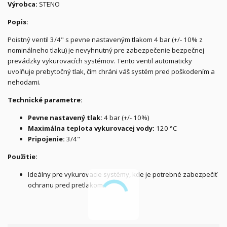
Výrobca:
STENO
Popis:
Poistný ventil 3/4" s pevne nastaveným tlakom 4 bar (+/- 10% z
nominálneho tlaku) je nevyhnutný pre zabezpečenie bezpečnej
prevádzky vykurovacích systémov. Tento ventil automaticky
uvoľňuje prebytočný tlak, čím chráni váš systém pred poškodením a
nehodami.
Technické parametre:
Pevne nastavený tlak:
4 bar (+/- 10%)
Maximálna teplota vykurovacej vody:
120 °C
Pripojenie:
3/4"
Použitie:
Ideálny pre vykurovacie systémy, kde je potrebné zabezpečiť
ochranu pred pretlakom.