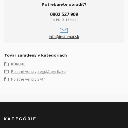
Potrebujete poradiť?
0902 527 909
(Po-Pia, 8-16 hod.)
info@instamat.sk
Tovar zaradený v kategóriách
KÚRENIE
Poistné ventily, regulátory tlaku
Poistné ventily 3/4"
KATEGÓRIE