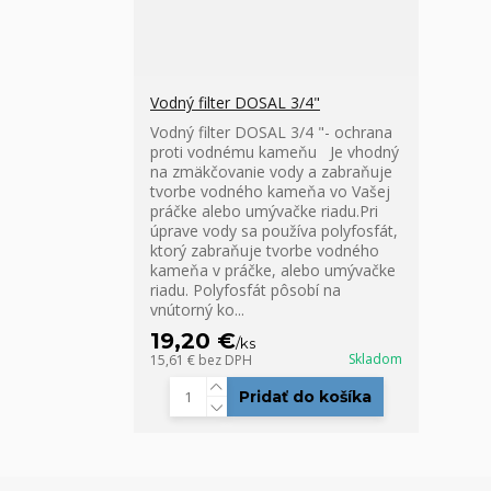
Vodný filter DOSAL 3/4"
Vodný filter DOSAL 3/4 "- ochrana
proti vodnému kameňu Je vhodný
na zmäkčovanie vody a zabraňuje
tvorbe vodného kameňa vo Vašej
práčke alebo umývačke riadu.Pri
úprave vody sa používa polyfosfát,
ktorý zabraňuje tvorbe vodného
kameňa v práčke, alebo umývačke
riadu. Polyfosfát pôsobí na
vnútorný ko...
19,20 €
/
ks
Skladom
15,61 €
bez DPH
Pridať do košíka