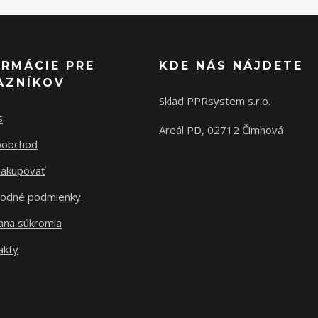
ORMÁCIE PRE
KDE NÁS NÁJDETE
AZNÍKOV
Sklad PPRsystem s.r.o.
s
Areál PD, 02712 Čimhová
oobchod
nakupovať
odné podmienky
ana súkromia
akty