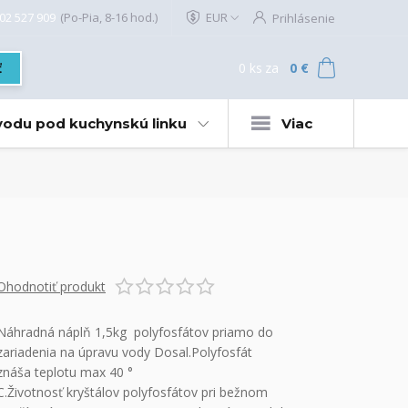
02 527 909
(Po-Pia, 8-16 hod.)
EUR
Prihlásenie
0
ks
za
0 €
ť
 vodu pod kuchynskú linku
Viac
Ohodnotiť produkt
Náhradná náplň 1,5kg polyfosfátov priamo do
zariadenia na úpravu vody Dosal.Polyfosfát
znáša teplotu max 40 °
C.Životnosť kryštálov polyfosfátov pri bežnom