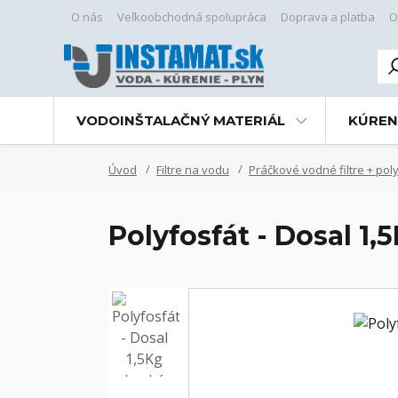
O nás
Veľkoobchodná spolupráca
Doprava a platba
O
VODOINŠTALAČNÝ MATERIÁL
KÚREN
Úvod
Filtre na vodu
Práčkové vodné filtre + pol
Polyfosfát - Dosal 1,