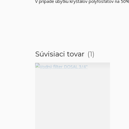
V
prípade
úbytku
kryštálov polyfosfátov na 50
Súvisiaci tovar
1