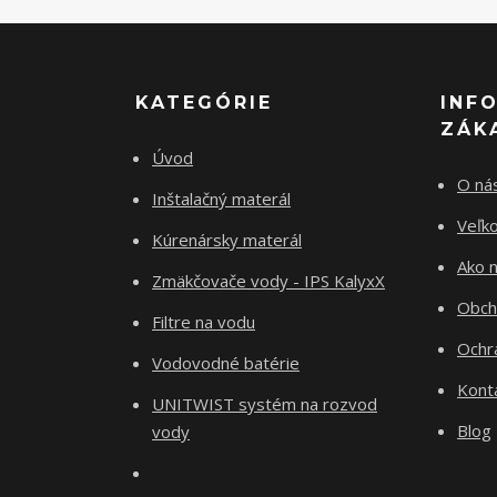
KATEGÓRIE
INF
ZÁK
Úvod
O ná
Inštalačný materál
Veľk
Kúrenársky materál
Ako 
Zmäkčovače vody - IPS KalyxX
Obch
Filtre na vodu
Ochr
Vodovodné batérie
Kont
UNITWIST systém na rozvod
Blog
vody