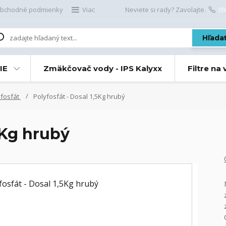
bchodné podmienky
Viac
Neviete si rady? Zavolajte.
09
Hľada
IE
Zmäkčovač vody - IPS Kalyxx
Filtre na
yfosfát
Polyfosfát - Dosal 1,5Kg hrubý
5Kg hrubý