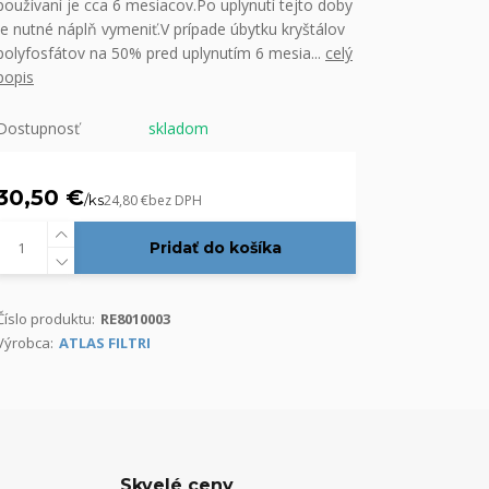
používaní je cca 6 mesiacov.Po uplynutí tejto doby
je nutné náplň vymeniť.V prípade úbytku kryštálov
polyfosfátov na 50% pred uplynutím 6 mesia...
celý
popis
Dostupnosť
skladom
30,50 €
/
ks
24,80 €
bez DPH
Pridať do košíka
Číslo produktu:
RE8010003
Výrobca:
ATLAS FILTRI
Skvelé ceny