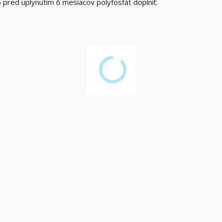
% pred uplynutím 6 mesiacov polyfosfát
doplniť
.