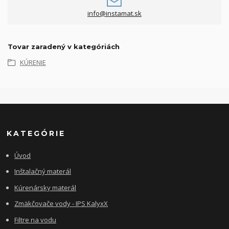
info@instamat.sk
Tovar zaradený v kategóriách
KÚRENIE
KATEGÓRIE
Úvod
Inštalačný materál
Kúrenársky materál
Zmäkčovače vody - IPS KalyxX
Filtre na vodu