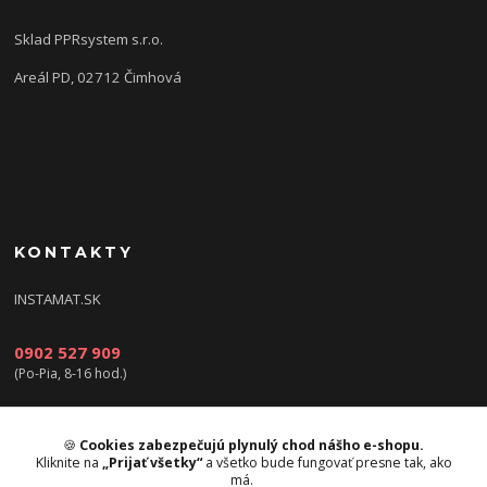
Sklad PPRsystem s.r.o.
Areál PD, 02712 Čimhová
KONTAKTY
INSTAMAT.SK
0902 527 909
(Po-Pia, 8-16 hod.)
info@instamat.sk
🍪
Cookies zabezpečujú plynulý chod nášho e-shopu.
Kliknite na
„Prijať všetky“
a všetko bude fungovať presne tak, ako
má.