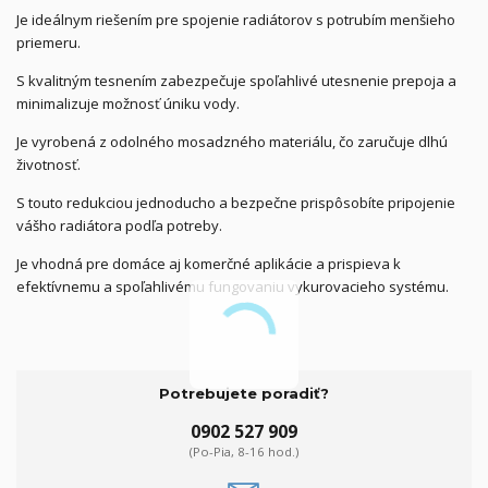
Je ideálnym riešením pre spojenie radiátorov s potrubím menšieho
priemeru.
S kvalitným tesnením zabezpečuje spoľahlivé utesnenie prepoja a
minimalizuje možnosť úniku vody.
Je vyrobená z odolného mosadzného materiálu, čo zaručuje dlhú
životnosť.
S touto redukciou jednoducho a bezpečne prispôsobíte pripojenie
vášho radiátora podľa potreby.
Je vhodná pre domáce aj komerčné aplikácie a prispieva k
efektívnemu a spoľahlivému fungovaniu vykurovacieho systému.
Potrebujete poradiť?
0902 527 909
(Po-Pia, 8-16 hod.)