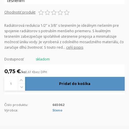
Ohodnotiť produkt
Radiátorová redukcia 1/2" x 3/8" s tesnením Je ideálnym riešením pre
spojenie radiátorov s potrubím menšieho priemeru. S kvalitným
tesnením zabezpečuje spoľahlivé utesnenie prepoja a minimalizuje
možnosť úniku vody. Je vyrobená z odolného mosadzného materiálu, čo
zaručuje dlhú životnosť. S touto red...
celý popis
Dostupnosť
skladom
0,75 €
/
ks
0,61 €
bez DPH
Pridať do košíka
Číslo produktu:
665062
Výrobca:
Steno