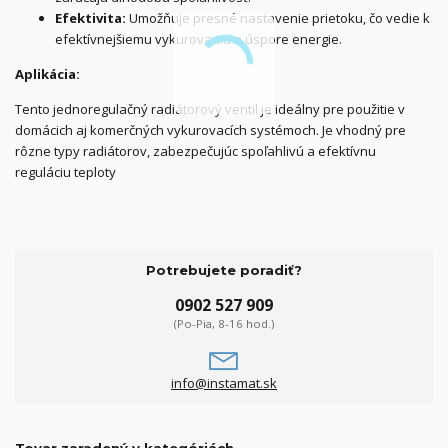
Efektivita:
Umožňuje presné nastavenie prietoku, čo vedie k
efektívnejšiemu vykurovaniu a úspore energie.
Aplikácia:
Tento jednoregulačný radiátorový ventil je ideálny pre použitie v
domácich aj komerčných vykurovacích systémoch. Je vhodný pre
rôzne typy radiátorov, zabezpečujúc spoľahlivú a efektívnu
reguláciu teploty
Potrebujete poradiť?
0902 527 909
(Po-Pia, 8-16 hod.)
info@instamat.sk
Tovar zaradený v kategóriách