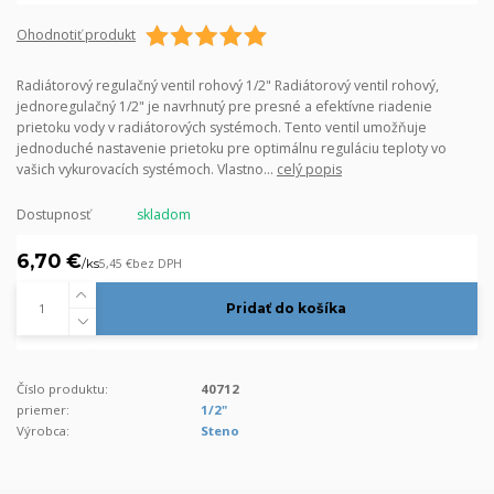
Ohodnotiť produkt
Radiátorový regulačný ventil rohový 1/2" Radiátorový ventil rohový,
jednoregulačný 1/2" je navrhnutý pre presné a efektívne riadenie
prietoku vody v radiátorových systémoch. Tento ventil umožňuje
jednoduché nastavenie prietoku pre optimálnu reguláciu teploty vo
vašich vykurovacích systémoch. Vlastno...
celý popis
Dostupnosť
skladom
6,70 €
/
ks
5,45 €
bez DPH
Pridať do košíka
Číslo produktu:
40712
priemer:
1/2"
Výrobca:
Steno