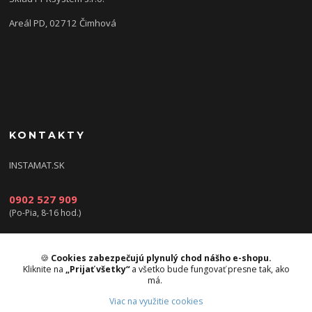
Areál PD, 02712 Čimhová
KONTAKTY
INSTAMAT.SK
0902 527 909
(Po-Pia, 8-16 hod.)
info@instamat.sk
🍪
Cookies zabezpečujú plynulý chod nášho e-shopu.
Kliknite na
„Prijať všetky“
a všetko bude fungovať presne tak, ako
má.
Viac na využitie cookies