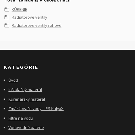
KÚRENIE
Radiátorové ventily
Radiátorové ventily rohové
KATEGÓRIE
Úvod
Inštalačný materál
Kúrenársky materál
Zmäkčovače vody - IPS KalyxX
Filtre na vodu
Vodovodné batérie