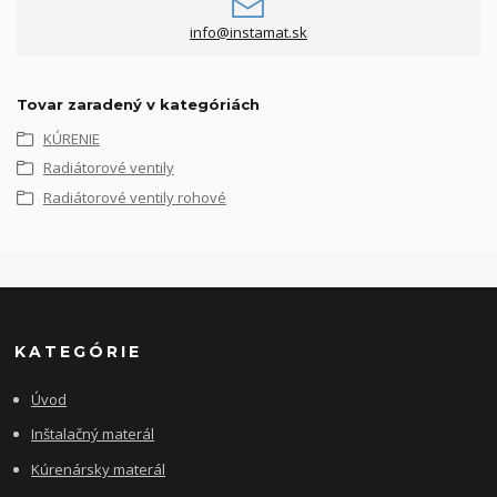
info@instamat.sk
Tovar zaradený v kategóriách
KÚRENIE
Radiátorové ventily
Radiátorové ventily rohové
KATEGÓRIE
Úvod
Inštalačný materál
Kúrenársky materál