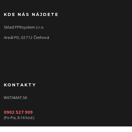
KDE NÁS NÁJDETE
Sklad PPRsystem s.r.o.
Areál PD, 02712 Čimhová
KONTAKTY
INSTAMAT.SK
0902 527 909
(Po-Pia, 8-16 hod.)
info@instamat.sk