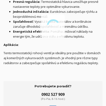
Presná regulácia:
Termostatická hlavica umožňuje presné
nastavenie teploty pre optimálne vykurovanie.
Jednoduchá inštalácia:
Eurokónus zabezpečuje rýchlu a
bezproblémovú montáž.
Spoľahlivosť:
Vysoká kvalita materiálov a konštrukcie
zaručuje dlhodobú spoľahlivosť a minimálnu údržbu.
Energetická efektivita:
Pomáha znižovať náklady na
energie tým, že udržiava stálu a efektívnu teplotu.
Aplikácia:
Tento termostatický rohový ventil je ideálny pre použitie v domácich
aj komerčných vykurovacích systémoch. Je vhodný pre rôzne typy
radiátorov a zabezpečuje spoľahlivú a efektívnu reguláciu teploty.
Potrebujete poradiť?
0902 527 909
(Po-Pia, 8-16 hod.)