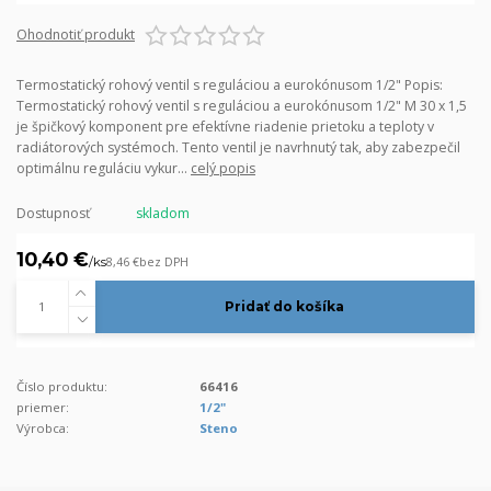
Ohodnotiť produkt
Termostatický rohový ventil s reguláciou a eurokónusom 1/2" Popis:
Termostatický rohový ventil s reguláciou a eurokónusom 1/2" M 30 x 1,5
je špičkový komponent pre efektívne riadenie prietoku a teploty v
radiátorových systémoch. Tento ventil je navrhnutý tak, aby zabezpečil
optimálnu reguláciu vykur...
celý popis
Dostupnosť
skladom
10,40 €
/
ks
8,46 €
bez DPH
Pridať do košíka
Číslo produktu:
66416
priemer:
1/2"
Výrobca:
Steno