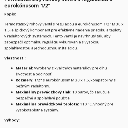
eurokónusom 1/2"
Popis:
Termostatický rohový ventil s reguláciou a eurokónusom 1/2" M 30 x
1,5 je špičkový komponent pre efektívne riadenie prietoku a teploty
v radiátorových systémoch. Tento ventil je navrhnutý tak, aby
zabezpečil optimálnu reguláciu vykurovania s vysokou
spoľahlivosťou a jednoduchou inštaláciou.
Vlastnosti:
Materiál:
Vyrobený z kvalitných materiálov pre dlhú
životnosť a odolnosť.
Rozmery:
1/2" s eurokónusom M 30 x 1,5, kompatibilný s
bežnými radiátormi.
Maximálny prevádzkový tlak:
10 barov, čo zaručuje
bezpečné a spoľahlivé použitie.
Maximálna prevádzková teplota:
110 °C, vhodný pre
vysokoteplotné systémy.
Výhody: