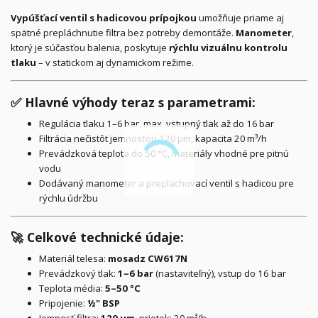
Vypúšťací ventil s hadicovou prípojkou
umožňuje priame aj
spätné prepláchnutie filtra bez potreby demontáže.
Manometer
,
ktorý je súčasťou balenia, poskytuje
rýchlu vizuálnu kontrolu
tlaku
– v statickom aj dynamickom režime.
✅
Hlavné výhody teraz s parametrami:
Regulácia tlaku 1–6 bar, max. vstupný tlak až do 16 bar
Filtrácia nečistôt jemnosťou 120 µm, kapacita 20 m³/h
Prevádzková teplota do 50 °C, materiály vhodné pre pitnú
vodu
Dodávaný manometer a preplachovací ventil s hadicou pre
rýchlu údržbu
🚀
Celkové technické údaje:
Materiál telesa:
mosadz CW617N
Prevádzkový tlak:
1–6 bar
(nastaviteľný), vstup do 16 bar
Teplota média:
5–50 °C
Pripojenie:
½" BSP
Jemnosť filtra:
120 µm
, prietok: 20 m³/h