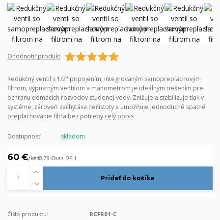
Ohodnotiť produkt
Redukčný ventil s 1/2" pripojením, integrovaným samopreplachovým
filtrom, výpustným ventilom a manometrom je ideálnym riešením pre
ochranu domácich rozvodov studenej vody. Znižuje a stabilizuje tlak v
systéme, zároveň zachytáva nečistoty a umožňuje jednoduché spätné
preplachovanie filtra bez potreby
celý popis
Dostupnosť
skladom
60 €
/
ks
48,78 €
bez DPH
Pridať do košíka
Číslo produktu:
RCFR01-C