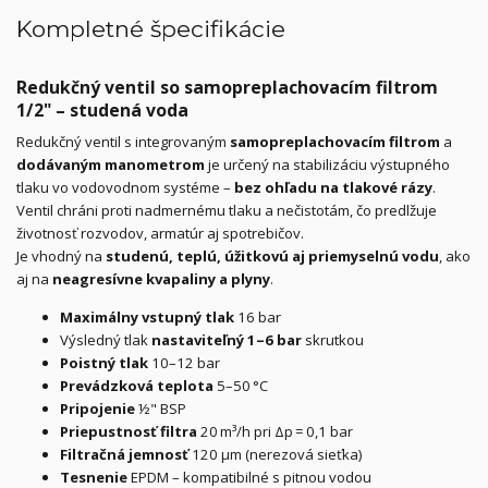
Kompletné špecifikácie
Redukčný ventil so samopreplachovacím filtrom
1/2" – studená voda
Redukčný ventil s integrovaným
samopreplachovacím filtrom
a
dodávaným manometrom
je určený na stabilizáciu výstupného
tlaku vo vodovodnom systéme –
bez ohľadu na tlakové rázy
.
Ventil chráni proti nadmernému tlaku a nečistotám, čo predlžuje
životnosť rozvodov, armatúr aj spotrebičov.
Je vhodný na
studenú, teplú, úžitkovú aj priemyselnú vodu
, ako
aj na
neagresívne kvapaliny a plyny
.
Maximálny vstupný tlak
16 bar
Výsledný tlak
nastaviteľný 1–6 bar
skrutkou
Poistný tlak
10–12 bar
Prevádzková teplota
5–50 °C
Pripojenie
½" BSP
Priepustnosť filtra
20 m³/h pri Δp = 0,1 bar
Filtračná jemnosť
120 µm (nerezová sieťka)
Tesnenie
EPDM – kompatibilné s pitnou vodou