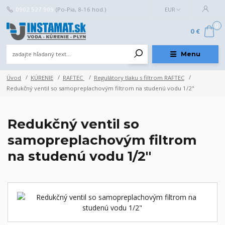
0902 527 909
(Po-Pia, 8-16 hod.)
EUR
0
0 €
Menu
Úvod
KÚRENIE
RAFTEC
Regulátory tlaku s filtrom RAFTEC
Redukčný ventil so samopreplachovým filtrom na studenú vodu 1/2"
Redukčný ventil so
samopreplachovým filtrom
na studenú vodu 1/2"