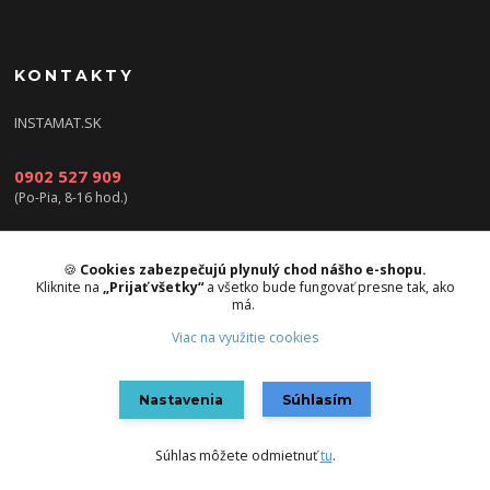
KONTAKTY
INSTAMAT.SK
0902 527 909
(Po-Pia, 8-16 hod.)
info@instamat.sk
🍪
Cookies zabezpečujú plynulý chod nášho e-shopu.
Kliknite na
„Prijať všetky“
a všetko bude fungovať presne tak, ako
má.
Viac na využitie cookies
Upravit sběr cookies.
Nastavenia
Súhlasím
Vytvorené na
Eshop-rychlo.sk
Súhlas môžete odmietnuť
tu
.