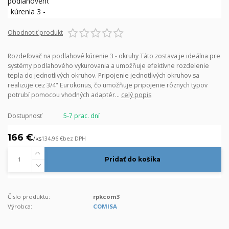
Ohodnotiť produkt
Rozdeľovač na podlahové kúrenie 3 - okruhy Táto zostava je ideálna pre
systémy podlahového vykurovania a umožňuje efektívne rozdelenie
tepla do jednotlivých okruhov. Pripojenie jednotlivých okruhov sa
realizuje cez 3/4" Eurokonus, čo umožňuje pripojenie rôznych typov
potrubí pomocou vhodných adaptér...
celý popis
Dostupnosť
5-7 prac. dní
166 €
/
ks
134,96 €
bez DPH
Pridať do košíka
Číslo produktu:
rpkcom3
Výrobca:
COMISA