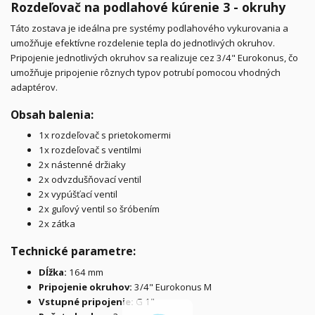
Rozdeľovač na podlahové kúrenie 3 - okruhy
Táto zostava je ideálna pre systémy podlahového vykurovania a
umožňuje efektívne rozdelenie tepla do jednotlivých okruhov.
Pripojenie jednotlivých okruhov sa realizuje cez 3/4" Eurokonus, čo
umožňuje pripojenie rôznych typov potrubí pomocou vhodných
adaptérov.
Obsah balenia:
1x rozdeľovač s prietokomermi
1x rozdeľovač s ventilmi
2x nástenné držiaky
2x odvzdušňovací ventil
2x vypúšťací ventil
2x guľový ventil so šróbením
2x zátka
Technické parametre:
Dĺžka:
164 mm
Pripojenie okruhov:
3/4" Eurokonus M
Vstupné pripojenie:
G 1"