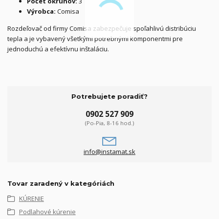
Počet okruhov:
3
Výrobca:
Comisa
Rozdeľovač od firmy Comisa zabezpečuje spoľahlivú distribúciu
tepla a je vybavený všetkými potrebnými komponentmi pre
jednoduchú a efektívnu inštaláciu.
Potrebujete poradiť?
0902 527 909
(Po-Pia, 8-16 hod.)
info@instamat.sk
Tovar zaradený v kategóriách
KÚRENIE
Podlahové kúrenie