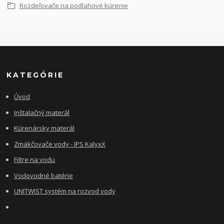
Rozdeľovače na podlahové kúrenie
KATEGÓRIE
Úvod
Inštalačný materál
Kúrenársky materál
Zmäkčovače vody - IPS KalyxX
Filtre na vodu
Vodovodné batérie
UNITWIST systém na rozvod vody