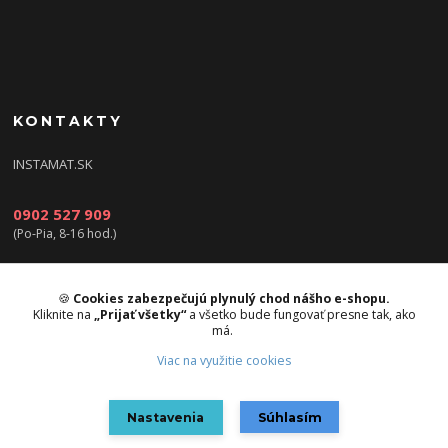
KONTAKTY
INSTAMAT.SK
0902 527 909
(Po-Pia, 8-16 hod.)
info@instamat.sk
🍪
Cookies zabezpečujú plynulý chod nášho e-shopu.
Kliknite na
„Prijať všetky“
a všetko bude fungovať presne tak, ako
má.
Viac na využitie cookies
Upravit sběr cookies.
Nastavenia
Súhlasím