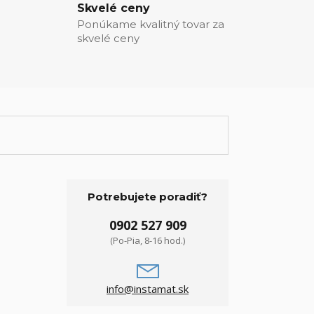
Skvelé ceny
Ponúkame kvalitný tovar za
skvelé ceny
Potrebujete poradiť?
0902 527 909
(Po-Pia, 8-16 hod.)
info@instamat.sk