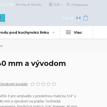
02 527 909
(Po-Pia, 8-16 hod.)
EUR
Prihlásenie
0
ks
za
0 €
ť
 vodu pod kuchynskú linku
Viac
ku
x 40 mm a vývodom
Ohodnotiť produkt
Sifón E pre umývadlo s prevlečnou maticou 5/4" x
40 mm a vývodom na práčku Technické
parametre: Prevlečná matica: 5/4" Priemer: 40 mm