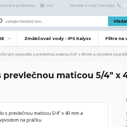
bchodné podmienky
Viac
Neviete si rady? Zavolajte.
09
Hľada
IE
Zmäkčovač vody - IPS Kalyxx
Filtre na
ifón pre umývadlo s prevlečnou maticou 5/4" x 40 mm a vývodom na práč
s prevlečnou maticou 5/4" 