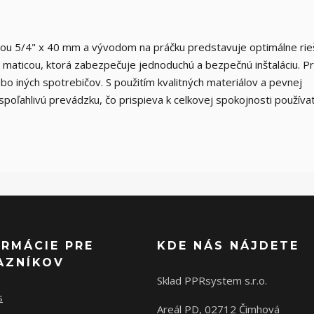
cou 5/4" x 40 mm a vývodom na práčku predstavuje optimálne rie
 maticou, ktorá zabezpečuje jednoduchú a bezpečnú inštaláciu. P
o iných spotrebičov. S použitím kvalitných materiálov a pevnej
 spoľahlivú prevádzku, čo prispieva k celkovej spokojnosti používa
ORMÁCIE PRE
KDE NÁS NÁJDETE
AZNÍKOV
Sklad PPRsystem s.r.o.
s
Areál PD, 02712 Čimhová