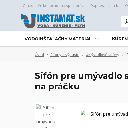
O nás
Veľkoobchodná spolupráca
Doprava a platba
O
VODOINŠTALAČNÝ MATERIÁL
KÚREN
Úvod
Sifóny a výpuste
Umývadlové sifóny
S
Sifón pre umývadlo 
na práčku