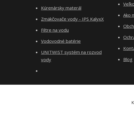
Veľk
Kúrenársky materál
Ako 
Zmäkčovače vody - IPS KalyxX
Obch
Filtre na vodu
Ochr
Vodovodné batérie
Kont
UNITWIST systém na rozvod
Blog
vody
K