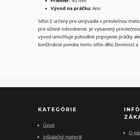
Priemer:
40 mm
Vývod na práčku:
Áno
Sifón E určený pre umývadlá s prevlečnou mati
pre účinné odvodnenie. Je vybavený prevlečnou
vývod umožňuje pohodlné pripojenie práčky aleb
konštrukcie ponúka tento sifón dlhú životnosť a
KATEGÓRIE
INF
ZÁK
Úvod
O ná
Inštalačný materál