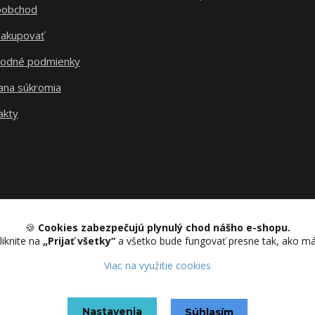
oobchod
nakupovať
odné podmienky
ana súkromia
akty
🍪
Cookies zabezpečujú plynulý chod nášho e-shopu.
liknite na
„Prijať všetky“
a všetko bude fungovať presne tak, ako m
Upravit sběr cookies.
Viac na využitie cookies
Nastavenia
Vytvorené na
Eshop-rychlo.sk
Súhlasím