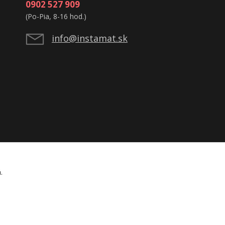
0902 527 909
(Po-Pia, 8-16 hod.)
info@instamat.sk
á.