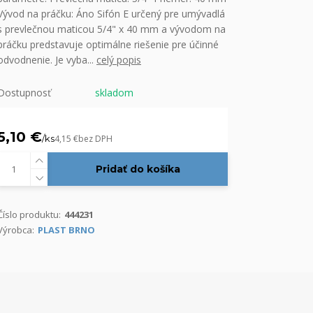
Vývod na práčku: Áno Sifón E určený pre umývadlá
s prevlečnou maticou 5/4" x 40 mm a vývodom na
práčku predstavuje optimálne riešenie pre účinné
odvodnenie. Je vyba...
celý popis
Dostupnosť
skladom
5,10 €
/
ks
4,15 €
bez DPH
Pridať do košíka
Číslo produktu:
444231
Výrobca:
PLAST BRNO