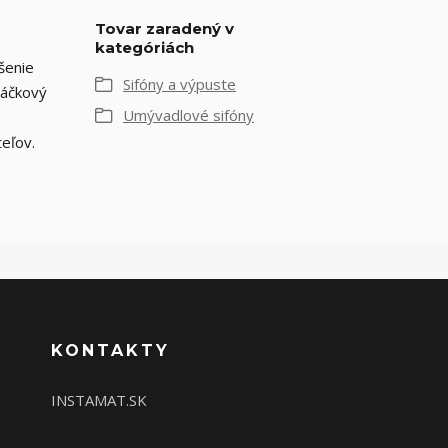
Tovar zaradený v
kategóriách
šenie
Sifóny a výpuste
ráčkový
Umývadlové sifóny
teľov.
KONTAKTY
INSTAMAT.SK