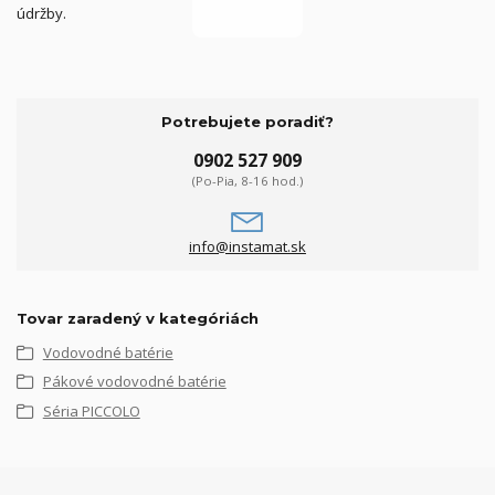
údržby.
Potrebujete poradiť?
0902 527 909
(Po-Pia, 8-16 hod.)
info@instamat.sk
Tovar zaradený v kategóriách
Vodovodné batérie
Pákové vodovodné batérie
Séria PICCOLO