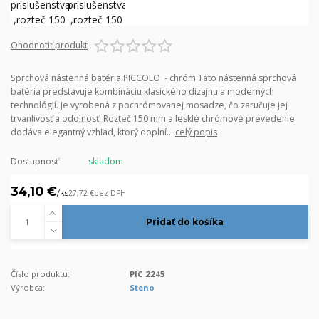
Ohodnotiť produkt
Sprchová nástenná batéria PICCOLO - chróm Táto nástenná sprchová
batéria predstavuje kombináciu klasického dizajnu a moderných
technológií. Je vyrobená z pochrómovanej mosadze, čo zaručuje jej
trvanlivosť a odolnosť. Rozteč 150 mm a lesklé chrómové prevedenie
dodáva elegantný vzhľad, ktorý doplní...
celý popis
Dostupnosť
skladom
34,10 €
/
ks
27,72 €
bez DPH
Pridať do košíka
Číslo produktu:
PIC 2245
Výrobca:
Steno