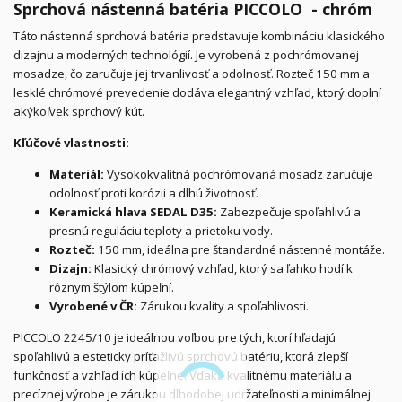
Sprchová nástenná batéria PICCOLO - chróm
Táto nástenná sprchová batéria predstavuje kombináciu klasického
dizajnu a moderných technológií. Je vyrobená z pochrómovanej
mosadze, čo zaručuje jej trvanlivosť a odolnosť. Rozteč 150 mm a
lesklé chrómové prevedenie dodáva elegantný vzhľad, ktorý doplní
akýkoľvek sprchový kút.
Kľúčové vlastnosti:
Materiál:
Vysokokvalitná pochrómovaná mosadz zaručuje
odolnosť proti korózii a dlhú životnosť.
Keramická hlava SEDAL D35:
Zabezpečuje spoľahlivú a
presnú reguláciu teploty a prietoku vody.
Rozteč:
150 mm, ideálna pre štandardné nástenné montáže.
Dizajn:
Klasický chrómový vzhľad, ktorý sa ľahko hodí k
rôznym štýlom kúpeľní.
Vyrobené v ČR:
Zárukou kvality a spoľahlivosti.
PICCOLO 2245/10 je ideálnou voľbou pre tých, ktorí hľadajú
spoľahlivú a esteticky príťažlivú sprchovú batériu, ktorá zlepší
funkčnosť a vzhľad ich kúpeľne. Vďaka kvalitnému materiálu a
precíznej výrobe je zárukou dlhodobej udržateľnosti a minimálnej