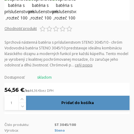
Ohodnotiť produkt
Sprchová nástenná batéria s príslušenstvom STENO 3045/10 - chróm
Vodovodná batéria STENO 3045/10 predstavuje ideálnu kombináciu
klasického dizajnu a moderných funkcií pre každú kúpeľňu. Tento model
je vyrobený z kvalitnej pochrómovanej mosadze, čo zaručuje jeho
odolnosť a dlhú životnosť. Chrómové p...
celý popis
Dostupnosť
skladom
54,56 €
/
ks
44,36 €
bez DPH
Pridať do košíka
Číslo produktu:
ST 3045/100
Výrobca:
Steno