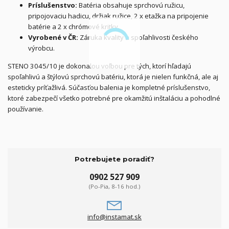
Príslušenstvo:
Batéria obsahuje sprchovú ružicu,
pripojovaciu hadicu, držiak ružice, 2 x etažka na pripojenie
batérie a 2 x chrómové kritky.
Vyrobené v ČR:
Záruka kvality a spoľahlivosti českého
výrobcu.
STENO 3045/10 je dokonalou voľbou pre tých, ktorí hľadajú
spoľahlivú a štýlovú sprchovú batériu, ktorá je nielen funkčná, ale aj
esteticky príťažlivá. Súčasťou balenia je kompletné príslušenstvo,
ktoré zabezpečí všetko potrebné pre okamžitú inštaláciu a pohodlné
používanie.
Potrebujete poradiť?
0902 527 909
(Po-Pia, 8-16 hod.)
info@instamat.sk