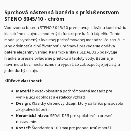
Sprchová nástenná batéria s príslušenstvom
STENO 3045/10 - chróm
Vodovodná batéria STENO 3045/10 predstavuje ideálnu kombináciu
klasického dizajnu a moderných funkcií pre každú kúpeľňu. Tento
model je vyrobený z kvalitnej pochrómovanej mosadze, čo zaručuje
jeho odolnosť a dlhú životnosť. Chrómové prevedenie dodáva
batérii elegantný vzhľad. Keramická hlava SEDAL D35 poskytuje
hladké a presné ovládanie prietoku a teploty vody. Batéria je
navrhnutá bez mechanizmu na výpusť, čo zabezpečuje jej čistý a
jednoduchý dizajn.
Kľúčové vlastnosti:
Materiál:
Vysokokvalitná pochrómovaná mosadz pre
vynikajúcu odolnosť a estetický vzhľad.
Design:
Klasický chrómový dizajn, ktorý sa ľahko prispôsobí
akejkoľvek kúpeľni.
Keramická hlava:
SEDAL D35 pre spoľahlivé a presné
nastavenie.
Rozteč:
Štandardná 100 mm pre jednoduchú montáž.