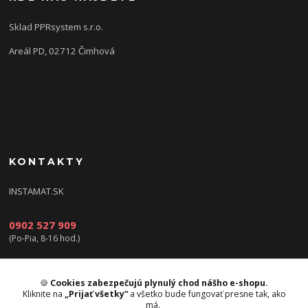
Sklad PPRsystem s.r.o.
Areál PD, 02712 Čimhová
KONTAKTY
INSTAMAT.SK
0902 527 909
(Po-Pia, 8-16 hod.)
info@instamat.sk
🍪
Cookies zabezpečujú plynulý chod nášho e-shopu.
Kliknite na
„Prijať všetky“
a všetko bude fungovať presne tak, ako
má.