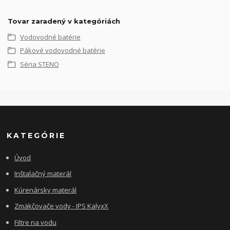
Tovar zaradený v kategóriách
Vodovodné batérie
Pákové vodovodné batérie
Séria STENO
KATEGÓRIE
Úvod
Inštalačný materál
Kúrenársky materál
Zmäkčovače vody - IPS KalyxX
Filtre na vodu