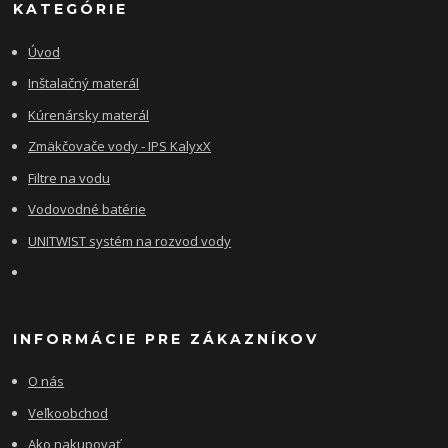
KATEGÓRIE
Úvod
Inštalačný materál
Kúrenársky materál
Zmäkčovače vody - IPS KalyxX
Filtre na vodu
Vodovodné batérie
UNITWIST systém na rozvod vody
INFORMÁCIE PRE ZÁKAZNÍKOV
O nás
Veľkoobchod
Ako nakupovať