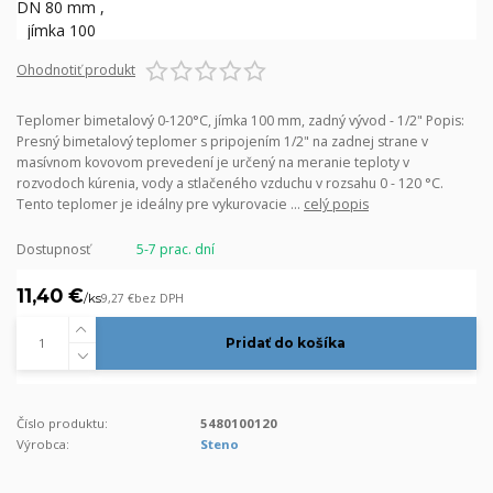
Ohodnotiť produkt
Teplomer bimetalový 0-120°C, jímka 100 mm, zadný vývod - 1/2" Popis:
Presný bimetalový teplomer s pripojením 1/2" na zadnej strane v
masívnom kovovom prevedení je určený na meranie teploty v
rozvodoch kúrenia, vody a stlačeného vzduchu v rozsahu 0 - 120 °C.
Tento teplomer je ideálny pre vykurovacie ...
celý popis
Dostupnosť
5-7 prac. dní
11,40 €
/
ks
9,27 €
bez DPH
Pridať do košíka
Číslo produktu:
5480100120
Výrobca:
Steno