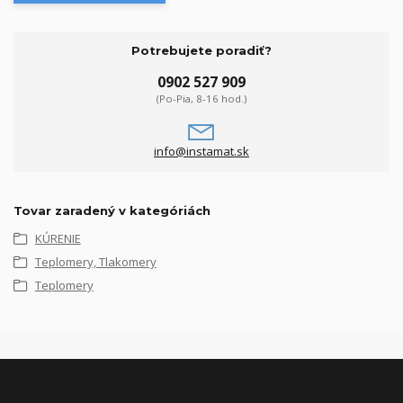
Potrebujete poradiť?
0902 527 909
(Po-Pia, 8-16 hod.)
info@instamat.sk
Tovar zaradený v kategóriách
KÚRENIE
Teplomery, Tlakomery
Teplomery