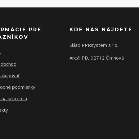
ORMÁCIE PRE
KDE NÁS NÁJDETE
AZNÍKOV
Sklad PPRsystem s.r.o.
s
Areál PD, 02712 Čimhová
oobchod
nakupovať
odné podmienky
ana súkromia
akty