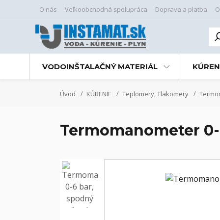
O nás
Veľkoobchodná spolupráca
Doprava a platba
O
VODOINŠTALAČNÝ MATERIÁL
KÚREN
Úvod
KÚRENIE
Teplomery, Tlakomery
Termo
Termomanometer 0-6 