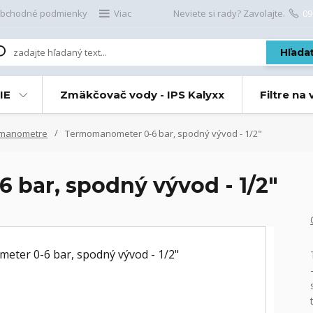
bchodné podmienky
Viac
Neviete si rady? Zavolajte.
09
Hľada
IE
Zmäkčovač vody - IPS Kalyxx
Filtre na
manometre
Termomanometer 0-6 bar, spodný vývod - 1/2"
bar, spodný vývod - 1/2"