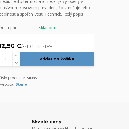
médií. Tento termomanometer je vyrobený v
masívnom kovovom prevedení, čo zaručuje jeho
odolnosť a spoľahlivosť. Technick...
celý popis
Dostupnosť
skladom
12,90 €
/
ks
10,49 €
bez DPH
Pridať do košíka
Číslo produktu:
5406S
Výrobca:
Steno
Skvelé ceny
Ponúkame kvalitný tovar za