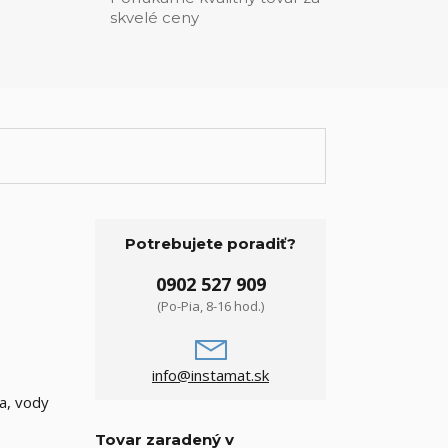
skvelé ceny
Potrebujete poradiť?
0902 527 909
(Po-Pia, 8-16 hod.)
info@instamat.sk
a, vody
Tovar zaradený v