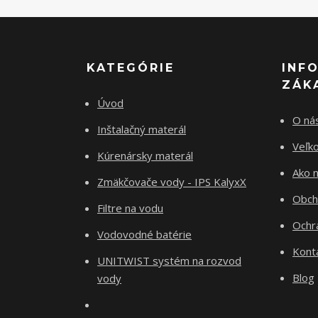
KATEGÓRIE
INF
ZÁK
Úvod
O ná
Inštalačný materál
Veľk
Kúrenársky materál
Ako 
Zmäkčovače vody - IPS KalyxX
Obch
Filtre na vodu
Ochr
Vodovodné batérie
Kont
UNITWIST systém na rozvod
Blog
vody