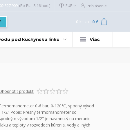
02 527 909
(Po-Pia, 8-16 hod.)
EUR
Prihlásenie
0
ks
za
0 €
ť
 vodu pod kuchynskú linku
Viac
Ohodnotiť produkt
Termomanometer 0-6 bar, 0-120°C, spodný vývod
- 1/2" Popis: Presný termomanometer so
spodným vývodom 1/2" je navrhnutý na meranie
tlaku a teploty v rozvodoch kúrenia, vody a iných