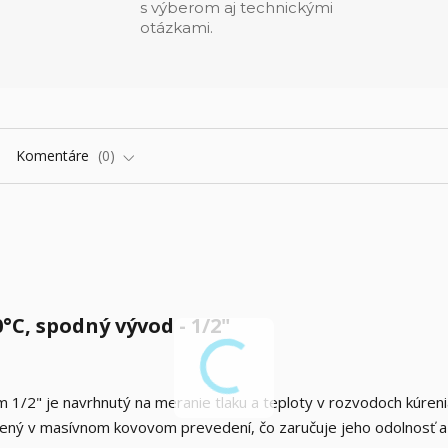
s výberom aj technickými
otázkami.
Komentáre
0
C, spodný vývod - 1/2"
2" je navrhnutý na meranie tlaku a teploty v rozvodoch kúreni
ený v masívnom kovovom prevedení, čo zaručuje jeho odolnosť a