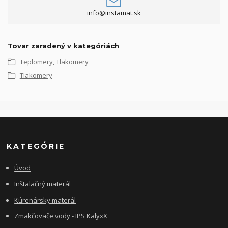
info@instamat.sk
Tovar zaradený v kategóriách
Teplomery, Tlakomery
Tlakomery
KATEGÓRIE
Úvod
Inštalačný materál
Kúrenársky materál
Zmäkčovače vody - IPS KalyxX