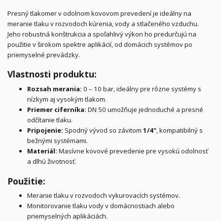
Presný tlakomer v odolnom kovovom prevedení je ideálny na
meranie tlaku v rozvodoch kúrenia, vody a stlačeného vzduchu.
Jeho robustná konštrukcia a spoľahlivý výkon ho predurčujú na
použitie v širokom spektre aplikácií, od domácich systémov po
priemyselné prevádzky.
Vlastnosti produktu:
Rozsah merania:
0 – 10 bar, ideálny pre rôzne systémy s
nízkym aj vysokým tlakom.
Priemer ciferníka:
DN 50 umožňuje jednoduché a presné
odčítanie tlaku.
Pripojenie:
Spodný vývod so závitom
1/4"
, kompatibilný s
bežnými systémami.
Materiál:
Masívne kovové prevedenie pre vysokú odolnosť
a dlhú životnosť.
Použitie:
Meranie tlaku v rozvodoch vykurovacích systémov.
Monitorovanie tlaku vody v domácnostiach alebo
priemyselných aplikáciách.