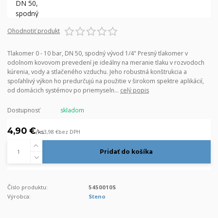
Ohodnotiť produkt
Tlakomer 0 - 10 bar, DN 50, spodný vývod 1/4" Presný tlakomer v
odolnom kovovom prevedení je ideálny na meranie tlaku v rozvodoch
kúrenia, vody a stlačeného vzduchu. Jeho robustná konštrukcia a
spoľahlivý výkon ho predurčujú na použitie v širokom spektre aplikácií,
od domácich systémov po priemyseln...
celý popis
Dostupnosť
skladom
4,90 €
/
ks
3,98 €
bez DPH
Pridať do košíka
Číslo produktu:
5450010S
Výrobca:
Steno