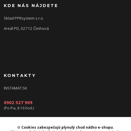
KDE NÁS NÁJDETE
Sklad PPRsystem s.r.o.
Areál PD, 02712 Čimhová
KONTAKTY
INSTAMAT.SK
0902 527 909
(Po-Pia, 8-16 hod.)
info@instamat.sk
🍪
Cookies zabezpečujú plynulý chod nášho e-shopu.