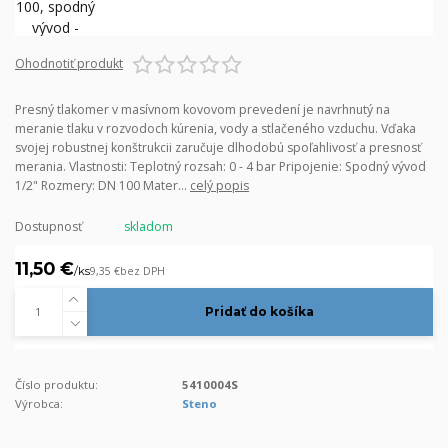
Ohodnotiť produkt
Presný tlakomer v masívnom kovovom prevedení je navrhnutý na
meranie tlaku v rozvodoch kúrenia, vody a stlačeného vzduchu. Vďaka
svojej robustnej konštrukcii zaručuje dlhodobú spoľahlivosť a presnosť
merania. Vlastnosti: Teplotný rozsah: 0 - 4 bar Pripojenie: Spodný vývod
1/2" Rozmery: DN 100 Mater...
celý popis
Dostupnosť
skladom
11,50 €
/
ks
9,35 €
bez DPH
Pridať do košíka
Číslo produktu:
5410004S
Výrobca:
Steno