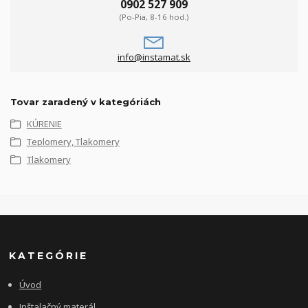
0902 527 909
(Po-Pia, 8-16 hod.)
info@instamat.sk
Tovar zaradený v kategóriách
KÚRENIE
Teplomery, Tlakomery
Tlakomery
KATEGÓRIE
Úvod
Inštalačný materál