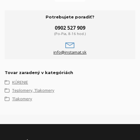
Potrebujete poradiť?
0902 527 909
(Po-Pia, 8-16 hod.)
info@instamat.sk
Tovar zaradený v kategóriách
KÚRENIE
Teplomery, Tlakomery
Tlakomery