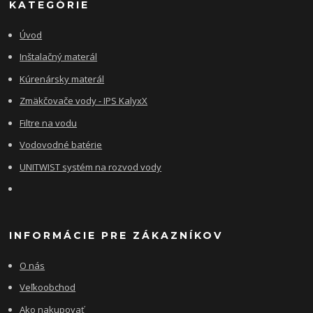
KATEGÓRIE
Úvod
Inštalačný materál
Kúrenársky materál
Zmäkčovače vody - IPS KalyxX
Filtre na vodu
Vodovodné batérie
UNITWIST systém na rozvod vody
INFORMÁCIE PRE ZÁKAZNÍKOV
O nás
Veľkoobchod
Ako nakupovať