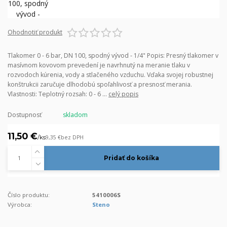
Ohodnotiť produkt
Tlakomer 0 - 6 bar, DN 100, spodný vývod - 1/4" Popis: Presný tlakomer v
masívnom kovovom prevedení je navrhnutý na meranie tlaku v
rozvodoch kúrenia, vody a stlačeného vzduchu. Vďaka svojej robustnej
konštrukcii zaručuje dlhodobú spoľahlivosť a presnosť merania.
Vlastnosti: Teplotný rozsah: 0 - 6 ...
celý popis
Dostupnosť
skladom
11,50 €
/
ks
9,35 €
bez DPH
Pridať do košíka
Číslo produktu:
5410006S
Výrobca:
Steno