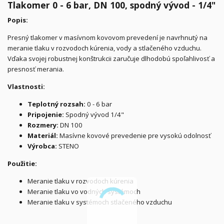
Tlakomer 0 - 6 bar, DN 100, spodný vývod - 1/4"
Popis:
Presný tlakomer v masívnom kovovom prevedení je navrhnutý na
meranie tlaku v rozvodoch kúrenia, vody a stlačeného vzduchu.
Vďaka svojej robustnej konštrukcii zaručuje dlhodobú spoľahlivosť a
presnosť merania.
Vlastnosti:
Teplotný rozsah:
0 - 6 bar
Pripojenie:
Spodný vývod 1/4"
Rozmery:
DN 100
Materiál:
Masívne kovové prevedenie pre vysokú odolnosť
Výr
obca:
STENO
Použitie:
Meranie tlaku v rozvodoch kúrenia
Meranie tlaku vo vodných systémoch
Meranie tlaku v systémoch stlačeného vzduchu