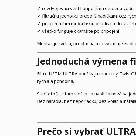
✔ rozdvojovací ventil pripojíš na studenú vodu
✔ filtračnú jednotku prepojíš hadičkami cez rýc
✔ priloženú
čiernu batériu
osadíš na drez ale
✔ všetko funguje okamžite po pripojení
Montáž je rýchla, prehľadná a nevyžaduje žiadne
Jednoduchá výmena fi
Filtre USTM ULTRA používajú moderný TwistOff
rýchla a pohodlná.
Stačí otočiť, stará vložka sa uvoľní a nová sa j
Bez náradia, bez neporiadku, bez volania inštala
Prečo si vybrať ULTRA 