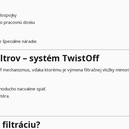
hlospojky
bo pracovnú dosku
 špeciálne náradie.
ltrov – systém TwistOff
 mechanizmus, vďaka ktorému je výmena filtračnej vložky mimor
ednoducho nacvakne späť.
téra.
filtráciu?