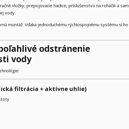
ltračné vložky, prepojovacie hadice, príslušenstvo na roháčik a sa
ej vody.
bornú montáž. Vďaka jednoduchému rýchlospojnému systému si ho
 spoľahlivé odstránenie
sti vody
echnológie:
cká filtrácia + aktívne uhlie)
stoty