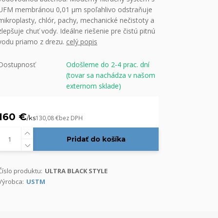
UFM membránou 0,01 μm spoľahlivo odstraňuje
mikroplasty, chlór, pachy, mechanické nečistoty a
zlepšuje chuť vody. Ideálne riešenie pre čistú pitnú
vodu priamo z drezu.
celý popis
Dostupnosť
Odošleme do 2-4 prac. dní
(tovar sa nachádza v našom
externom sklade)
160 €
/
ks
130,08 €
bez DPH
Pridať do košíka
Číslo produktu:
ULTRA BLACK STYLE
Výrobca:
USTM