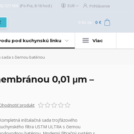
02 527 909
(Po-Pia, 8-16 hod.)
EUR
Prihlásenie
0
ks
za
0 €
ť
 vodu pod kuchynskú linku
Viac
 sada s čiernou batériou
membránou 0,01 μm –
Ohodnotiť produkt
Kompletná inštalačná sada trojfázového
kuchynského filtra USTM ULTRA s čiernou
vodovodnou batériou. Moderný filtračný systém s