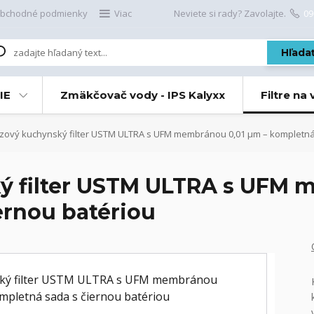
bchodné podmienky
Viac
Neviete si rady? Zavolajte.
09
Hľada
IE
Zmäkčovač vody - IPS Kalyxx
Filtre na
zový kuchynský filter USTM ULTRA s UFM membránou 0,01 μm – kompletná
ý filter USTM ULTRA s UFM 
ernou batériou