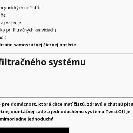
organických nečistôt
eňa
 aj varenie
o pri filtračných kanviciach)
adíc
tane samostatnej čiernej batérie
filtračného systému
e pre domácnosť, ktorá chce mať čistú, zdravú a chutnú pit
etnej montážnej sade a jednoduchému systému TwistOff je
k mimoriadne jednoduchá.