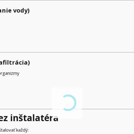
anie vody)
filtrácia)
oorganizmy
z inštalatéra
štalovať každý: