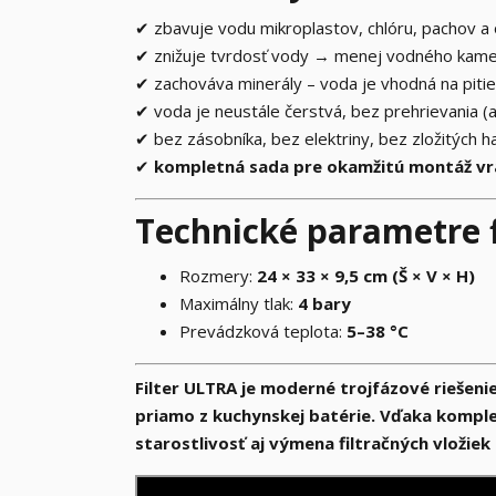
✔ zbavuje vodu mikroplastov, chlóru, pachov a 
✔ znižuje tvrdosť vody → menej vodného kam
✔ zachováva minerály – voda je vhodná na pitie
✔ voda je neustále čerstvá, bez prehrievania (ak
✔ bez zásobníka, bez elektriny, bez zložitých h
✔
kompletná sada pre okamžitú montáž vrá
Technické parametre 
Rozmery:
24 × 33 × 9,5 cm (Š × V × H)
Maximálny tlak:
4 bary
Prevádzková teplota:
5–38 °C
Filter ULTRA je moderné trojfázové riešeni
priamo z kuchynskej batérie. Vďaka kompl
starostlivosť aj výmena filtračných vložie