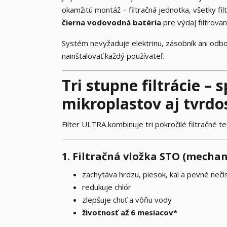
okamžitú montáž – filtračná jednotka, všetky fi
čierna vodovodná batéria
pre výdaj filtrovan
Systém nevyžaduje elektrinu, zásobník ani od
nainštalovať každý používateľ.
Tri stupne filtrácie –
mikroplastov aj tvrdo
Filter ULTRA kombinuje tri pokročilé filtračné t
1. Filtračná vložka STO (mechani
zachytáva hrdzu, piesok, kal a pevné neči
redukuje chlór
zlepšuje chuť a vôňu vody
životnosť až 6 mesiacov*