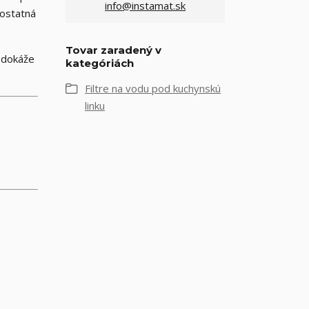
info@instamat.sk
mostatná
Tovar zaradený v
 dokáže
kategóriách
Filtre na vodu pod kuchynskú
linku