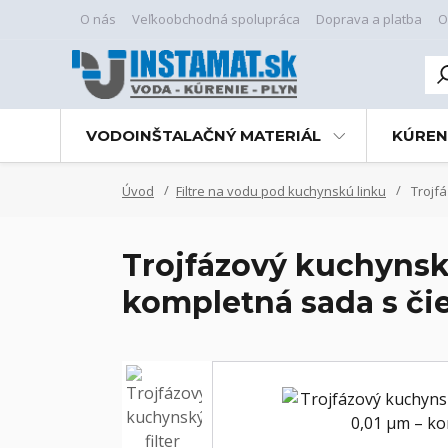
O nás
Veľkoobchodná spolupráca
Doprava a platba
O
VODOINŠTALAČNÝ MATERIÁL
KÚREN
Úvod
Filtre na vodu pod kuchynskú linku
Trojfá
Trojfázový kuchynsk
kompletná sada s či