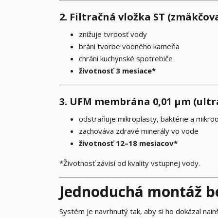
2. Filtračná vložka ST (zmäkčov
znižuje tvrdosť vody
bráni tvorbe vodného kameňa
chráni kuchynské spotrebiče
životnosť 3 mesiace*
3. UFM membrána 0,01 μm (ultra
odstraňuje mikroplasty, baktérie a mikr
zachováva zdravé minerály vo vode
životnosť 12–18 mesiacov*
*Životnosť závisí od kvality vstupnej vody.
Jednoduchá montáž be
Systém je navrhnutý tak, aby si ho dokázal nain