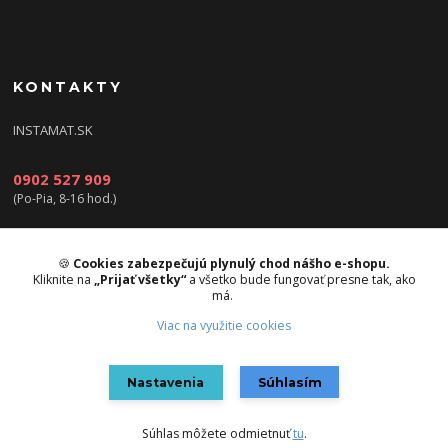
KONTAKTY
INSTAMAT.SK
0902 527 909
(Po-Pia, 8-16 hod.)
info@instamat.sk
🍪
Cookies zabezpečujú plynulý chod nášho e-shopu.
Kliknite na
„Prijať všetky“
a všetko bude fungovať presne tak, ako
má.
Viac na využitie cookies
Upravit sběr cookies.
Nastavenia
Súhlasím
Vytvorené na
Eshop-rychlo.sk
Súhlas môžete odmietnuť
tu
.