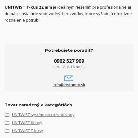
UNITWIST T-kus 22 mm
je ideálnym riešením pre profesionálne aj
domáce inštalácie vodovodných rozvodov, ktoré vyžadujú efektívne
rozdelenie potrubí.
Potrebujete poradiť?
0902 527 909
(Po-Pia, 8-16 hod.)
info@instamat.sk
Tovar zaradený v kategóriách
UNITWIST systém na rozvod vody
UNITWIST fitingy
UNITWIST T-kusy