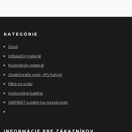
KATEGÓRIE
Úvod
Inštalačný materál
Kúrenársky materál
Zmäkčovače vody - IPS KalyxX
Filtre na vodu
Vodovodné batérie
UNITWIST systém na rozvod vody
INFORMÁCIE PRE ZÁKAZNÍKOV