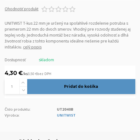
Ohodnotiť produkt
UNITWIST T-kus 22 mm je určený na spoľahlivé rozdelenie potrubia s
priemerom 22 mm do dvoch smerov. Vhodný pre rozvody studenej aj
teplej vody. Jednoduchá montáž bez náradia, vysoká odolnosť a dlhá
životnosť robia z tohto komponentu ideálne riešenie pre každú
inštaláciu.
celý popis
Dostupnosť
skladom
4,30 €
/
ks
3,50 €
bez DPH
Pridať do košíka
Číslo produktu:
UT2040B
Výrobca:
UNITWIST