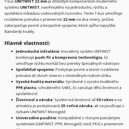
T-kus
UNITWIST 22 mm
je dôležitým komponentom moderného
systému
UNITWIST
, navrhnutého na jednoduchú, rýchlu a
spoľahlivú inštaláciu vodovodných rozvodov. Tento T-kus umožňuje
rozdelenie potrubia s priemerom
22 mm
na dva smery, pričom
zabezpečuje pevné a bezpečné spojenie, ktoré spĺňa najvyššie
štandardy kvality.
Hlavné vlastnosti:
Jednoduchá inštalácia:
Inovatívny systém UNITWIST
kombinuje
push-fit a kompresnú technológiu
, čo
umožňuje rýchlu montáž bez potreby špeciálnych nástrojov.
Spoľahlivé spojenie:
Poskytuje pevné a tesné rozdelenie
potrubia do dvoch smerov s minimálnym rizikom úniku.
Vysoká kvalita materiálu:
Vyrobené z vysoko kvalitného
PPR plastu
, schváleného SABS, čo zaručuje dlhú životnosť a
spoľahlivosť.
Životnosť a záruka:
Systém má životnosť až
50 rokov
a na
armatúry je poskytovaná
25-ročná záruka
, ak sa používajú s
rúrkami UNITWIST Monogold.
Univerzálne použitie:
Kompatibilné s rôznymi potrubnými
systémami (UNITWIST, PPR, Monogold, meď, PEX) s priemerom