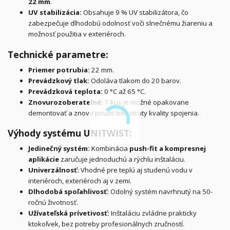
22 mm
.
UV stabilizácia:
Obsahuje 9 % UV stabilizátora, čo
zabezpečuje dlhodobú odolnosť voči slnečnému žiareniu a
možnosť použitia v exteriéroch.
Technické parametre:
Priemer potrubia:
22 mm.
Prevádzkový tlak:
Odoláva tlakom do 20 barov.
Prevádzková teplota:
0 °C až 65 °C.
Znovurozoberateľné:
T-kus je možné opakovane
demontovať a znova použiť bez straty kvality spojenia.
Výhody systému UNITWIST:
Jedinečný systém:
Kombinácia
push-fit a kompresnej
aplikácie
zaručuje jednoduchú a rýchlu inštaláciu.
Univerzálnosť:
Vhodné pre teplú aj studenú vodu v
interiéroch, exteriéroch aj v zemi.
Dlhodobá spoľahlivosť:
Odolný systém navrhnutý na 50-
ročnú životnosť.
Užívateľská prívetivosť:
Inštaláciu zvládne prakticky
ktokoľvek, bez potreby profesionálnych zručností.