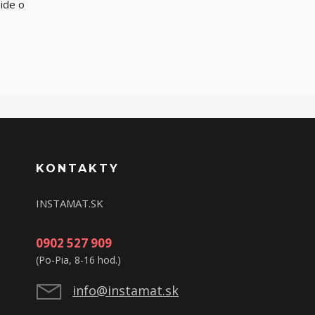
ide o
KONTAKTY
INSTAMAT.SK
0902 527 909
(Po-Pia, 8-16 hod.)
info@instamat.sk