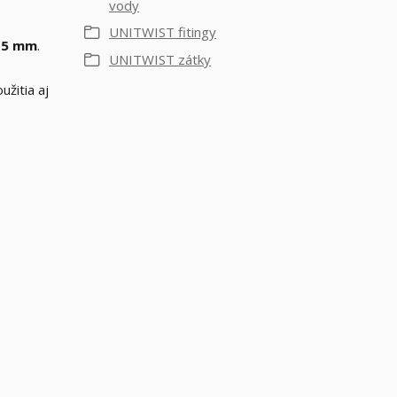
vody
UNITWIST fitingy
15 mm
.
UNITWIST zátky
žitia aj