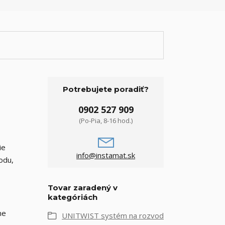
Potrebujete poradiť?
0902 527 909
(Po-Pia, 8-16 hod.)
ie
info@instamat.sk
odu,
Tovar zaradený v
kategóriách
ne
UNITWIST systém na rozvod