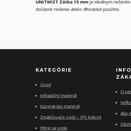
UNITWIST Zátka 15 mm
je ideálnym riešením
dočasné riešenie alebo dlhodobé použitie.
KATEGÓRIE
INF
ZÁK
Úvod
O ná
Inštalačný materál
Veľk
Kúrenársky materál
Ako 
Zmäkčovače vody - IPS KalyxX
Obch
Filtre na vodu