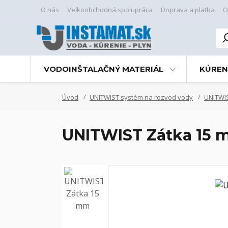
O nás
Veľkoobchodná spolupráca
Doprava a platba
O
VODOINŠTALAČNÝ MATERIÁL
KÚREN
Úvod
UNITWIST systém na rozvod vody
UNITWIS
UNITWIST Zátka 15