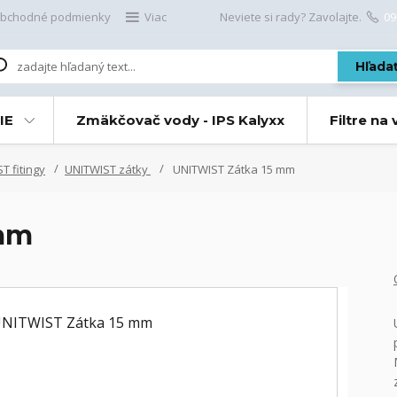
bchodné podmienky
Viac
Neviete si rady? Zavolajte.
09
Hľada
IE
Zmäkčovač vody - IPS Kalyxx
Filtre na
T fitingy
UNITWIST zátky
UNITWIST Zátka 15 mm
 mm