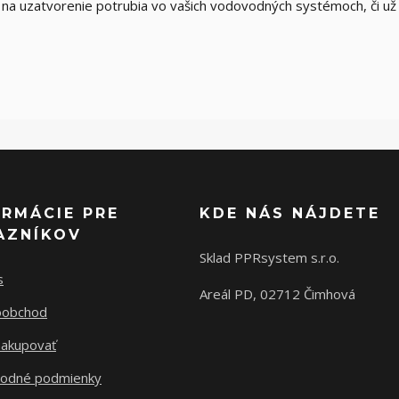
 na uzatvorenie potrubia vo vašich vodovodných systémoch, či už 
ORMÁCIE PRE
KDE NÁS NÁJDETE
AZNÍKOV
Sklad PPRsystem s.r.o.
s
Areál PD, 02712 Čimhová
oobchod
nakupovať
odné podmienky