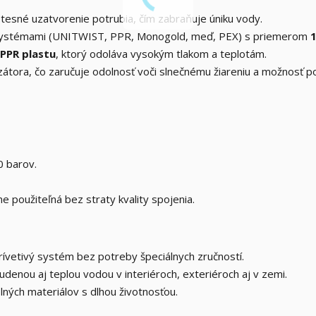
tesné uzatvorenie potrubia, čím zabraňuje úniku vody.
systémami (UNITWIST, PPR, Monogold, meď, PEX) s priemerom
PPR plastu
, ktorý odoláva vysokým tlakom a teplotám.
átora, čo zaručuje odolnosť voči slnečnému žiareniu a možnosť pou
 barov.
 použiteľná bez straty kvality spojenia.
rívetivý systém bez potreby špeciálnych zručností.
denou aj teplou vodou v interiéroch, exteriéroch aj v zemi.
ných materiálov s dlhou životnosťou.