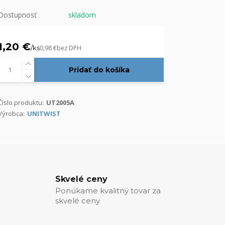
Dostupnosť
skladom
1,20 €
/
ks
0,98 €
bez DPH
Pridať do košíka
Číslo produktu:
UT2005A
Výrobca:
UNITWIST
Skvelé ceny
Ponúkame kvalitný tovar za
skvelé ceny