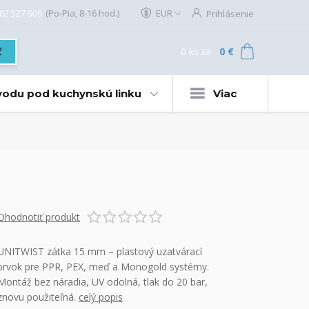
02 527 909
(Po-Pia, 8-16 hod.)
EUR
Prihlásenie
0
ks
za
0 €
ť
 vodu pod kuchynskú linku
Viac
Ohodnotiť produkt
UNITWIST zátka 15 mm – plastový uzatvárací
prvok pre PPR, PEX, meď a Monogold systémy.
Montáž bez náradia, UV odolná, tlak do 20 bar,
znovu použiteľná.
celý popis