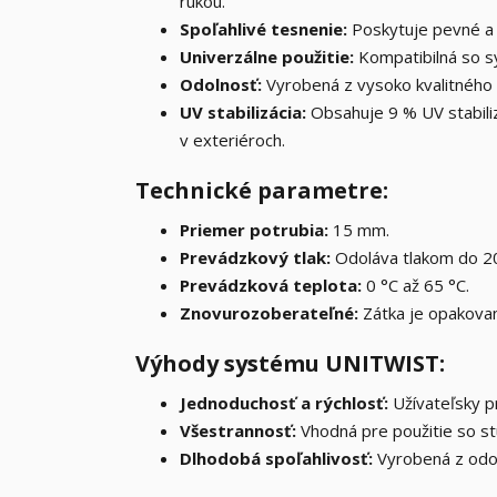
rukou.
Spoľahlivé tesnenie:
Poskytuje pevné a 
Univerzálne použitie:
Kompatibilná so 
Odolnosť:
Vyrobená z vysoko kvalitného
UV stabilizácia:
Obsahuje 9 % UV stabiliz
v exteriéroch.
Technické parametre:
Priemer potrubia:
15 mm.
Prevádzkový tlak:
Odoláva tlakom do 20
Prevádzková teplota:
0 °C až 65 °C.
Znovurozoberateľné:
Zátka je opakovane
Výhody systému UNITWIST:
Jednoduchosť a rýchlosť:
Užívateľsky p
Všestrannosť:
Vhodná pre použitie so stu
Dlhodobá spoľahlivosť:
Vyrobená z odol