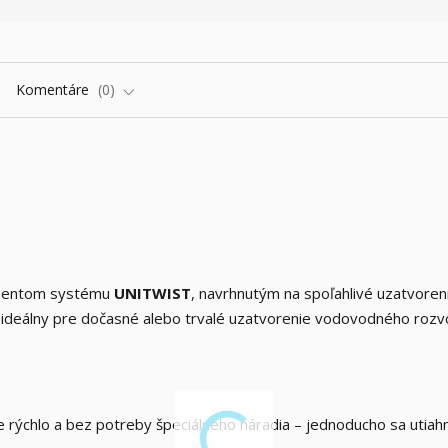
Komentáre
0
onentom systému
UNITWIST
, navrhnutým na spoľahlivé uzatvoren
e ideálny pre dočasné alebo trvalé uzatvorenie vodovodného rozv
 rýchlo a bez potreby špeciálneho náradia – jednoducho sa utiah