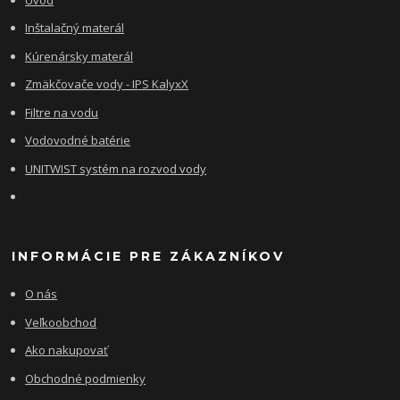
Inštalačný materál
Kúrenársky materál
Zmäkčovače vody - IPS KalyxX
Filtre na vodu
Vodovodné batérie
UNITWIST systém na rozvod vody
INFORMÁCIE PRE ZÁKAZNÍKOV
O nás
Veľkoobchod
Ako nakupovať
Obchodné podmienky