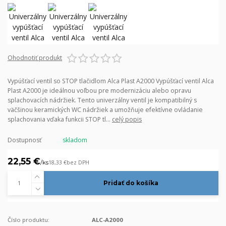
Ohodnotiť produkt
Vypúšťací ventil so STOP tlačidlom Alca Plast A2000 Vypúšťací ventil Alca
Plast A2000 je ideálnou voľbou pre modernizáciu alebo opravu
splachovacích nádržiek. Tento univerzálny ventil je kompatibilný s
väčšinou keramických WC nádržiek a umožňuje efektívne ovládanie
splachovania vďaka funkcii STOP tl...
celý popis
Dostupnosť
skladom
22,55 €
/
ks
18,33 €
bez DPH
Pridať do košíka
Číslo produktu:
ALC-A2000