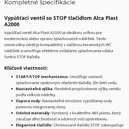
Kompletné špecifikácie
Vypúšťací ventil so STOP tlačidlom Alca Plast
A2000
Vypúšťací ventil Alca Plast A2000 je ideálnou voľbou pre
modernizáciu alebo opravu splachovacích nádržiek. Tento
univerzálny ventil je kompatibilný s väčšinou keramických WC
nádržiek a umožňuje efektívne ovládanie splachovania vďaka
funkcii STOP tlačidla.
Kľúčové vlastnosti:
START/STOP mechanizmus:
Umožňuje zastaviť
splachovanie opätovným stlačením tlačidla, čím šetrí vodu.
Nastaviteľná výška:
Flexibilné prispôsobenie výšky ventilu
podľa veľkosti nádržky.
Úspora vody:
Nastaviteľné množstvo vypúšťanej vody
pomocou integrovanej clony.
Odolné materiály:
Vyrobený z kvalitného ABS plastu, ktorý
zaručuje dlhú životnosť a odolnosť voči opotrebeniu.
Elegantné tlačidlo:
Chrómované tlačidlo STOP zabezpečuje