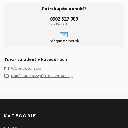
Potrebujete poradiť?
0902 527 909
(Po-Pia, 8-16 hod.)
info@instamat.sk
Tovar zaradený v kategóriách
WC príslušenstvo
Napúšťacie a vypúšťacie WC ventily
KATEGÓRIE
Úvod