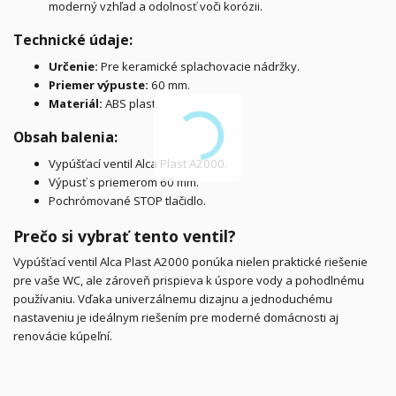
moderný vzhľad a odolnosť voči korózii.
Technické údaje:
Určenie:
Pre keramické splachovacie nádržky.
Priemer výpuste:
60 mm.
Materiál:
ABS plast.
Obsah balenia:
Vypúšťací ventil Alca Plast A2000.
Výpusť s priemerom 60 mm.
Pochrómované STOP tlačidlo.
Prečo si vybrať tento ventil?
Vypúšťací ventil Alca Plast A2000 ponúka nielen praktické riešenie
pre vaše WC, ale zároveň prispieva k úspore vody a pohodlnému
používaniu. Vďaka univerzálnemu dizajnu a jednoduchému
nastaveniu je ideálnym riešením pre moderné domácnosti aj
renovácie kúpeľní.