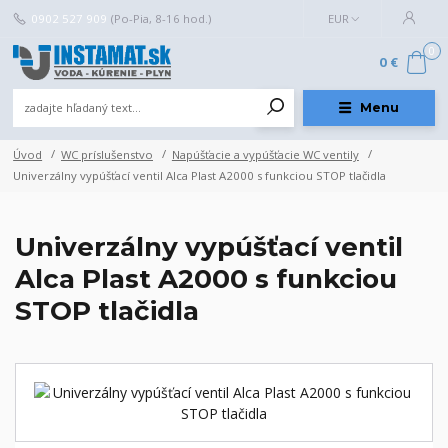
0902 527 909
(Po-Pia, 8-16 hod.)
EUR
0
0 €
Menu
Úvod
WC príslušenstvo
Napúšťacie a vypúšťacie WC ventily
Univerzálny vypúšťací ventil Alca Plast A2000 s funkciou STOP tlačidla
Univerzálny vypúšťací ventil
Alca Plast A2000 s funkciou
STOP tlačidla