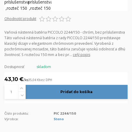
Ohodnotiť produkt
Vaňová nástenná batéria PICCOLO 2244/150 - chróm, bez príslušenstva
Táto vaňová nástenná batéria z rady PICCOLO 2244/150 predstavuje
klasický dizajn v elegantnom chrómovom prevedení. Vyrobená z
pochrómovanej mosadze, táto batéria zaručuje vysokú odolnosť a dlhú
životnosť. S roztečou 150 mm a bez pr...
celý popis
Dostupnosť
skladom
43,10 €
/
ks
35,04 €
bez DPH
Pridať do košíka
Číslo produktu:
PIC 2244/150
Výrobca:
Steno