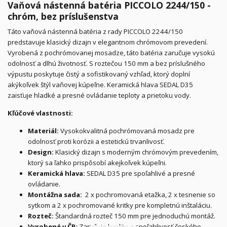
Vaňová nástenná batéria PICCOLO 2244/150 -
chróm, bez príslušenstva
Táto vaňová nástenná batéria z rady PICCOLO 2244/150
predstavuje klasický dizajn v elegantnom chrómovom prevedení.
Vyrobená z pochrómovanej mosadze, táto batéria zaručuje vysokú
odolnosť a dlhú životnosť. S roztečou 150 mm a bez príslušného
výpustu poskytuje čistý a sofistikovaný vzhľad, ktorý doplní
akýkoľvek štýl vaňovej kúpeľne. Keramická hlava SEDAL D35
zaisťuje hladké a presné ovládanie teploty a prietoku vody.
Kľúčové vlastnosti:
Materiál:
Vysokokvalitná pochrómovaná mosadz pre
odolnosť proti korózii a estetickú trvanlivosť.
Design:
Klasický dizajn s moderným chrómovým prevedením,
ktorý sa ľahko prispôsobí akejkoľvek kúpeľni.
Keramická hlava:
SEDAL D35 pre spoľahlivé a presné
ovládanie.
Montážna sada:
2 x pochromovaná etažka, 2 x tesnenie so
sytkom a 2 x pochromované kritky pre kompletnú inštaláciu.
Rozteč:
Štandardná rozteč 150 mm pre jednoduchú montáž.
Vyrobené v ČR:
Zaručuje kvalitu a spoľahlivosť českého