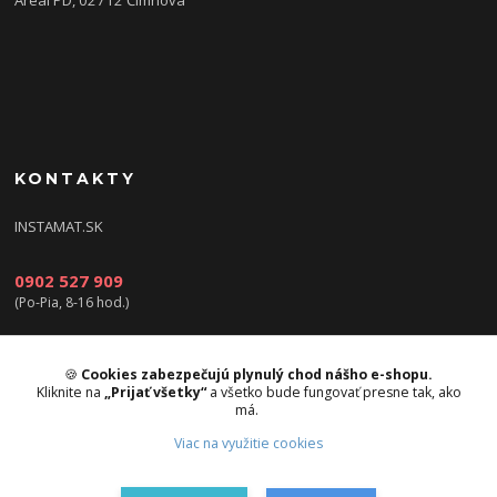
KONTAKTY
INSTAMAT.SK
0902 527 909
(Po-Pia, 8-16 hod.)
info@instamat.sk
🍪
Cookies zabezpečujú plynulý chod nášho e-shopu.
Kliknite na
„Prijať všetky“
a všetko bude fungovať presne tak, ako
má.
Viac na využitie cookies
Upravit sběr cookies.