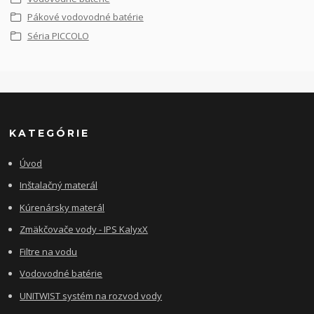
Pákové vodovodné batérie
Séria PICCOLO
KATEGÓRIE
Úvod
Inštalačný materál
Kúrenársky materál
Zmäkčovače vody - IPS KalyxX
Filtre na vodu
Vodovodné batérie
UNITWIST systém na rozvod vody