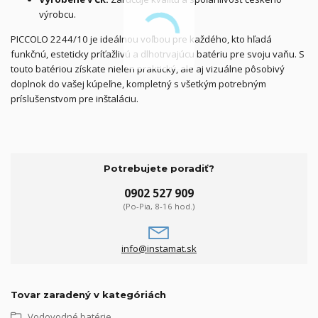
výrobcu.
PICCOLO 2244/10 je ideálnou voľbou pre každého, kto hľadá
funkčnú, esteticky príťažlivú a dlhotrvajúcu batériu pre svoju vaňu. S
touto batériou získate nielen praktický, ale aj vizuálne pôsobivý
doplnok do vašej kúpeľne, kompletný s všetkým potrebným
príslušenstvom pre inštaláciu.
Potrebujete poradiť?
0902 527 909
(Po-Pia, 8-16 hod.)
info@instamat.sk
Tovar zaradený v kategóriách
Vodovodné batérie