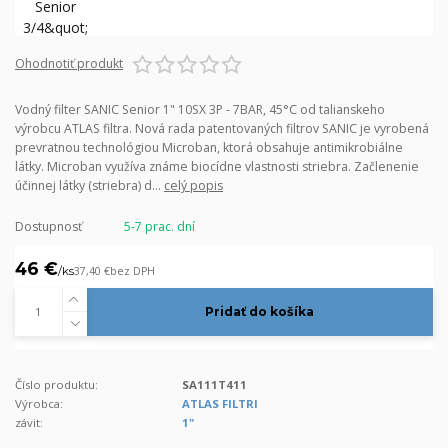
Ohodnotiť produkt
Vodný filter SANIC Senior 1" 10SX 3P - 7BAR, 45°C od talianskeho
výrobcu ATLAS filtra. Nová rada patentovaných filtrov SANIC je vyrobená
prevratnou technológiou Microban, ktorá obsahuje antimikrobiálne
látky. Microban využíva známe biocídne vlastnosti striebra. Začlenenie
účinnej látky (striebra) d...
celý popis
Dostupnosť
5-7 prac. dní
46 €
/
ks
37,40 €
bez DPH
Pridať do košíka
Číslo produktu:
SA111T411
Výrobca:
ATLAS FILTRI
závit:
1"