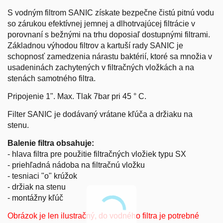
S vodným filtrom SANIC získate bezpečne čistú pitnú vodu
so zárukou efektívnej jemnej a dlhotrvajúcej filtrácie v
porovnaní s bežnými na trhu doposiaľ dostupnými filtrami.
Základnou výhodou filtrov a kartuší rady SANIC je
schopnosť zamedzenia nárastu baktérií, ktoré sa množia v
usadeninách zachytených v filtračných vložkách a na
stenách samotného filtra.
Pripojenie 1". Max. Tlak 7bar pri 45 ° C.
Filter SANIC je dodávaný vrátane kľúča a držiaku na
stenu.
Balenie filtra obsahuje:
- hlava filtra pre použitie filtračných
vložiek
typu SX
- priehľadná nádoba na
filtračnú vložku
- tesniaci "o" krúžok
- držiak na stenu
- montážny
kľúč
Obrázok je len ilustračný, do vodného filtra je potrebné