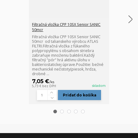
Filtračná vložka CPP 10SX Senior SANIC
Filtračná vlož
50mcr
25mcr
Filtračná vložka CPP 10SX Senior SANIC
Filtračná vlož
50mcr od talianskeho výrobcu ATLAS
25mcr od tali
FILTRI.Filtračná vložka z fúkaného
FILTRI.Filtračn
polypropylénu s obsahom striebra
polypropylénu
zabraňuje množeniu baktérií.Každý
zabraňuje mno
filtračný "pór" hrá aktívnu úlohu v
filtračný "pór"
bakteriostatickej úprave.Použitie: bežné
bakteriostatic
mechanické nečistoty(piesok, hrdza,
mechanické ne
drobné ...
drobné neči...
7,05 €
8,60 €
/
ks
/
ks
skladom
5,73 €
bez DPH
6,99 €
bez DPH
Pridať do košíka