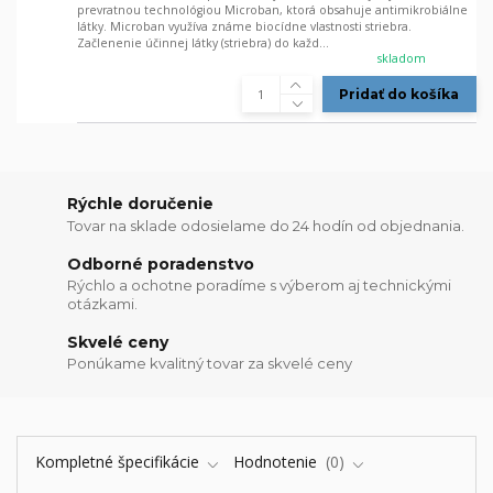
prevratnou technológiou Microban, ktorá obsahuje antimikrobiálne
látky. Microban využíva známe biocídne vlastnosti striebra.
Začlenenie účinnej látky (striebra) do každ...
skladom
Pridať do košíka
Rýchle doručenie
Tovar na sklade odosielame do 24 hodín od objednania.
Odborné poradenstvo
Rýchlo a ochotne poradíme s výberom aj technickými
otázkami.
Skvelé ceny
Ponúkame kvalitný tovar za skvelé ceny
Kompletné špecifikácie
Hodnotenie
0