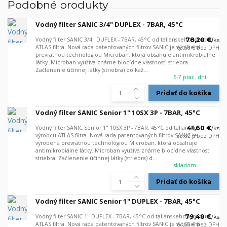
Podobné produkty
Vodný filter SANIC 3/4" DUPLEX - 7BAR, 45°C
Vodný filter SANIC 3/4" DUPLEX - 7BAR, 45°C od talianskeho výrobcu
78,20 €
/
ks
ATLAS filtra. Nová rada patentovaných filtrov SANIC je vyrobená
63,58 €
bez DPH
prevratnou technológiou Microban, ktorá obsahuje antimikrobiálne
látky. Microban využíva známe biocídne vlastnosti striebra.
Začlenenie účinnej látky (striebra) do kaž...
5-7 prac. dní
Pridať do košíka
Vodný filter SANIC Senior 1" 10SX 3P - 7BAR, 45°C
Vodný filter SANIC Senior 1" 10SX 3P - 7BAR, 45°C od talianskeho
41,60 €
/
ks
výrobcu ATLAS filtra. Nová rada patentovaných filtrov SANIC je
33,82 €
bez DPH
vyrobená prevratnou technológiou Microban, ktorá obsahuje
antimikrobiálne látky. Microban využíva známe biocídne vlastnosti
striebra. Začlenenie účinnej látky (striebra) d...
skladom
Pridať do košíka
Vodný filter SANIC Senior 1" DUPLEX - 7BAR, 45°C
Vodný filter SANIC 1" DUPLEX - 7BAR, 45°C od talianskeho výrobcu
79,40 €
/
ks
ATLAS filtra. Nová rada patentovaných filtrov SANIC je vyrobená
64,55 €
bez DPH