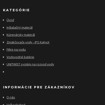
KATEGÓRIE
Úvod
Inštalačný materál
Kúrenársky materál
Zmäkčovače vody - IPS KalyxX
Filtre na vodu
Vodovodné batérie
UNITWIST systém na rozvod vody
INFORMÁCIE PRE ZÁKAZNÍKOV
O nás
Veľkoobchod