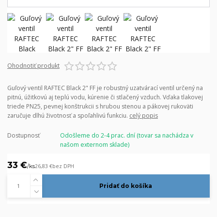
Ohodnotiť produkt
Guľový ventil RAFTEC Black 2" FF je robustný uzatvárací ventil určený na
pitnú, úžitkovú aj teplú vodu, kúrenie či stlačený vzduch. Vďaka tlakovej
triede PN25, pevnej konštrukcii s hrubou stenou a pákovej rukoväti
zaručuje dlhú životnosť a spoľahlivú funkciu.
celý popis
Dostupnosť
Odošleme do 2-4 prac. dní (tovar sa nachádza v
našom externom sklade)
33 €
/
ks
26,83 €
bez DPH
Pridať do košíka