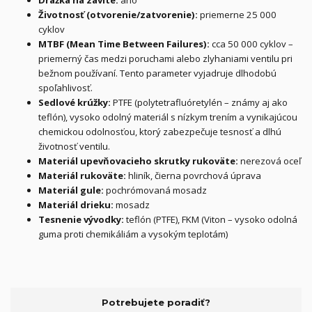
Drážka na závite:
áno
Životnosť (otvorenie/zatvorenie):
priemerne 25 000
cyklov
MTBF (Mean Time Between Failures):
cca 50 000 cyklov –
priemerný čas medzi poruchami alebo zlyhaniami ventilu pri
bežnom používaní. Tento parameter vyjadruje dlhodobú
spoľahlivosť.
Sedlové krúžky:
PTFE (polytetrafluóretylén – známy aj ako
teflón), vysoko odolný materiál s nízkym trením a vynikajúcou
chemickou odolnosťou, ktorý zabezpečuje tesnosť a dlhú
životnosť ventilu.
Materiál upevňovacieho skrutky rukoväte:
nerezová oceľ
Materiál rukoväte:
hliník, čierna povrchová úprava
Materiál gule:
pochrómovaná mosadz
Materiál drieku:
mosadz
Tesnenie vývodky:
teflón (PTFE), FKM (Viton – vysoko odolná
guma proti chemikáliám a vysokým teplotám)
Potrebujete poradiť?