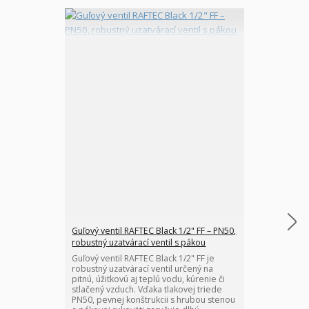
Guľový ventil RAFTEC Black 1/2" FF – PN50,
Guľový ventil 
robustný uzatvárací ventil s pákou
robustný uzatv
Guľový ventil RAFTEC Black 1/2" FF je
Guľový ventil 
robustný uzatvárací ventil určený na
robustný uzatv
pitnú, úžitkovú aj teplú vodu, kúrenie či
pitnú, úžitkovú
stlačený vzduch. Vďaka tlakovej triede
stlačený vzduc
PN50, pevnej konštrukcii s hrubou stenou
PN40, pevnej k