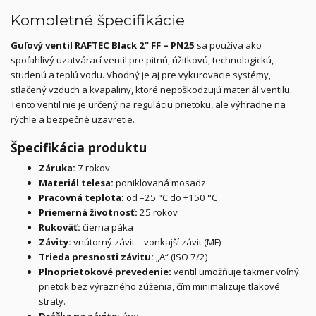
Kompletné špecifikácie
Guľový ventil RAFTEC Black 2
" FF – PN25
sa používa ako
spoľahlivý uzatvárací ventil pre pitnú, úžitkovú, technologickú,
studenú a teplú vodu. Vhodný je aj pre vykurovacie systémy,
stlačený vzduch a kvapaliny, ktoré nepoškodzujú materiál ventilu.
Tento ventil nie je určený na reguláciu prietoku, ale výhradne na
rýchle a bezpečné uzavretie.
Špecifikácia produktu
Záruka:
7 rokov
Materiál telesa:
poniklovaná mosadz
Pracovná teplota:
od –25 °C do +150 °C
Priemerná životnosť:
25 rokov
Rukoväť:
čierna páka
Závity:
vnútorný závit – vonkajší závit (MF)
Trieda presnosti závitu:
„A“ (ISO 7/2)
Plnoprietokové prevedenie:
ventil umožňuje takmer voľný
prietok bez výrazného zúženia, čím minimalizuje tlakové
straty.