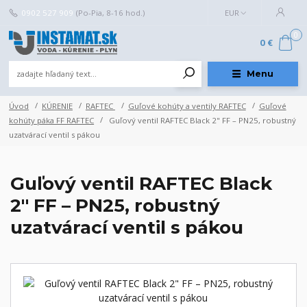
0902 527 909
(Po-Pia, 8-16 hod.)
EUR
0
0 €
Menu
Úvod
KÚRENIE
RAFTEC
Guľové kohúty a ventily RAFTEC
Guľové
kohúty páka FF RAFTEC
Guľový ventil RAFTEC Black 2" FF – PN25, robustný
uzatvárací ventil s pákou
Guľový ventil RAFTEC Black
2" FF – PN25, robustný
uzatvárací ventil s pákou