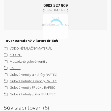
0902 527 909
(Po-Pia, 8-16 hod.)
info@instamat.sk
Tovar zaradený v kategóriách
VODOINŠTALAČNÝ MATERIÁL
KÚRENIE
Mosadzné guľové ventily
RAFTEC
Guľové ventily a kohúty RAFTEC
Guľové kohúty a ventily RAFTEC
Guľové ventily FF páka RAFTEC
Guľové kohúty páka FF RAFTEC
Súvisiaci tovar
5