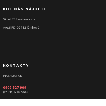
KDE NÁS NÁJDETE
Sklad PPRsystem s.r.o.
Areál PD, 02712 Čimhová
KONTAKTY
INSTAMAT.SK
0902 527 909
(Po-Pia, 8-16 hod.)
info@instamat.sk