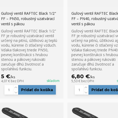
Guľový ventil RAFTEC Black 1/2"
Guľový ventil RAFTEC Black
FF – PN50, robustný uzatvárací
FF – PN40, robustný uzatvá
ventil s pákou
ventil s pákou
Guľový ventil RAFTEC Black 1/2"
Guľový ventil RAFTEC Black
FF je robustný uzatvárací ventil
FF je robustný uzatvárací ve
určený na pitnú, úžitkovú aj teplú
určený na pitnú, úžitkovú aj
vodu, kúrenie či stlačený vzduch.
vodu, kúrenie či stlačený v
Vďaka tlakovej triede PN50,
Vďaka tlakovej triede PN40
pevnej konštrukcii s hrubou
pevnej konštrukcii s hrubou
stenou a pákovej rukoväti
stenou a pákovej rukoväti
zaručuje dlhú životnosť a
zaručuje dlhú životnosť a
spoľahlivú funkciu.
spoľahlivú funkciu.
5 €
6,80 €
/
ks
/
ks
skladom
4,07 €
bez DPH
5,53 €
bez DPH
Pridať do košíka
Pridať do koš