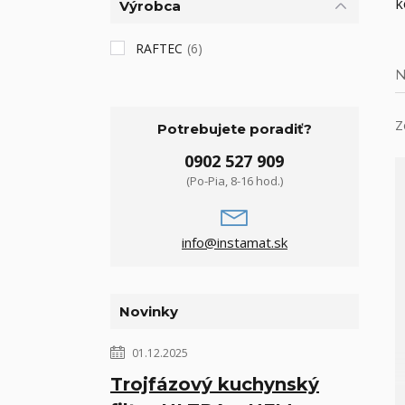
k
Výrobca
RAFTEC
(6)
N
Z
Potrebujete poradiť?
0902 527 909
(Po-Pia, 8-16 hod.)
info@instamat.sk
Novinky
01.12.2025
Trojfázový kuchynský