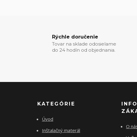
Rýchle doručenie
Tovar na sklade odosielame
do 24 hodín od objednania.
KATEGÓRIE
INF
ZÁK
Úvod
O ná
Inštalačný materál