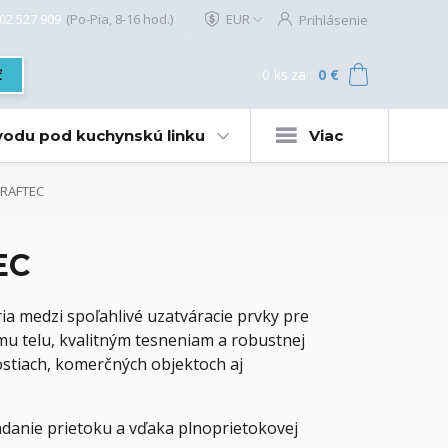
02 527 909
(Po-Pia, 8-16 hod.)
EUR
Prihlásenie
0
ks
za
0 €
ť
 vodu pod kuchynskú linku
Viac
 RAFTEC
EC
ia medzi spoľahlivé uzatváracie prvky pre
mu telu, kvalitným tesneniam a robustnej
ostiach, komerčných objektoch aj
ádanie prietoku a vďaka plnoprietokovej