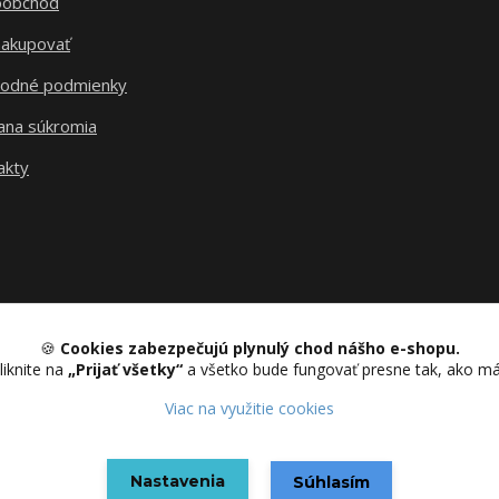
oobchod
nakupovať
odné podmienky
ana súkromia
akty
🍪
Cookies zabezpečujú plynulý chod nášho e-shopu.
liknite na
„Prijať všetky“
a všetko bude fungovať presne tak, ako m
Upravit sběr cookies.
Viac na využitie cookies
Nastavenia
Vytvorené na
Eshop-rychlo.sk
Súhlasím