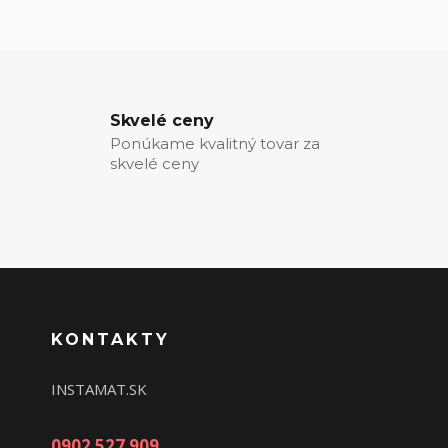
Skvelé ceny
Ponúkame kvalitný tovar za
skvelé ceny
KONTAKTY
INSTAMAT.SK
0902 527 909