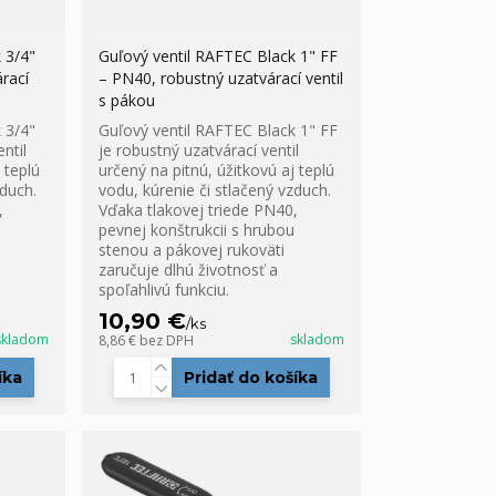
 3/4"
Guľový ventil RAFTEC Black 1" FF
rací
– PN40, robustný uzatvárací ventil
s pákou
 3/4"
Guľový ventil RAFTEC Black 1" FF
ntil
je robustný uzatvárací ventil
 teplú
určený na pitnú, úžitkovú aj teplú
zduch.
vodu, kúrenie či stlačený vzduch.
,
Vďaka tlakovej triede PN40,
pevnej konštrukcii s hrubou
stenou a pákovej rukoväti
zaručuje dlhú životnosť a
spoľahlivú funkciu.
10,90 €
/
ks
skladom
skladom
8,86 €
bez DPH
íka
Pridať do košíka