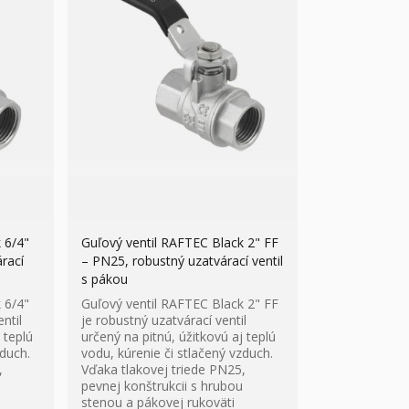
 6/4"
Guľový ventil RAFTEC Black 2" FF
rací
– PN25, robustný uzatvárací ventil
s pákou
 6/4"
Guľový ventil RAFTEC Black 2" FF
ntil
je robustný uzatvárací ventil
 teplú
určený na pitnú, úžitkovú aj teplú
zduch.
vodu, kúrenie či stlačený vzduch.
,
Vďaka tlakovej triede PN25,
pevnej konštrukcii s hrubou
stenou a pákovej rukoväti