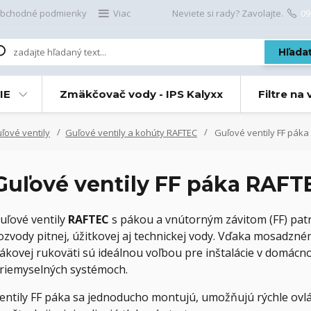
bchodné podmienky
Viac
Neviete si rady? Zavolajte.
09
Hľada
IE
Zmäkčovač vody - IPS Kalyxx
Filtre na
ové ventily
Guľové ventily a kohúty RAFTEC
Guľové ventily FF páka
Guľové ventily FF páka RAFT
uľové ventily
RAFTEC
s pákou a vnútorným závitom (FF) patr
ozvody pitnej, úžitkovej aj technickej vody. Vďaka mosadzné
ákovej rukoväti sú ideálnou voľbou pre inštalácie v domácn
riemyselných systémoch.
entily FF páka sa jednoducho montujú, umožňujú rýchle ovl