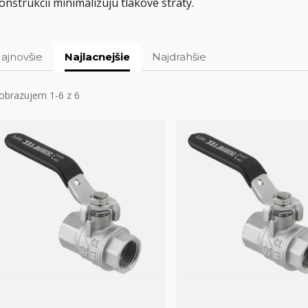
onštrukcii minimalizujú tlakové straty.
ajnovšie
Najlacnejšie
Najdrahšie
obrazujem 1-6 z 6