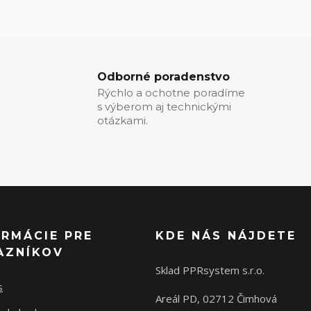
Odborné poradenstvo
Rýchlo a ochotne poradíme
s výberom aj technickými
otázkami.
ORMÁCIE PRE
KDE NÁS NÁJDETE
AZNÍKOV
Sklad PPRsystem s.r.o.
s
Areál PD, 02712 Čimhová