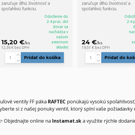
zaručuje dlhú životnosť a
zaručuje dlhú životnosť a
spoľahlivú funkciu.
spoľahlivú funkciu.
Odošleme do
Odoš
2-4 prac. dní
2-4 
(tovar sa
(
nachádza v
nac
našom
15,20 €
24 €
externom
e
/
ks
/
ks
sklade)
12,36 €
bez DPH
19,51 €
bez DPH
Pridať do košíka
Pridať do koš
uľové ventily FF páka
RAFTEC
ponúkajú vysokú spoľahlivosť,
yberte si z našej ponuky ventil, ktorý splní vaše požiadavky 
 Objednajte online na
Instamat.sk
a využite rýchle dodan