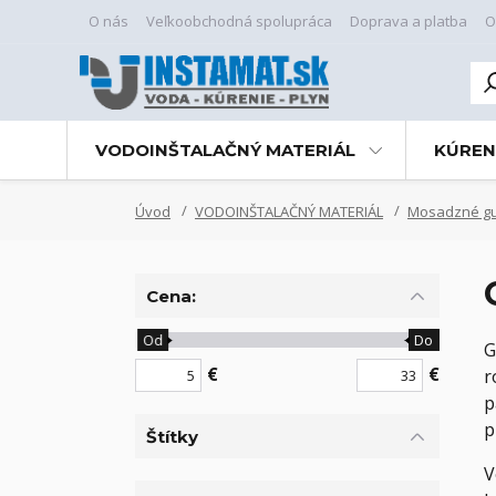
O nás
Veľkoobchodná spolupráca
Doprava a platba
O
VODOINŠTALAČNÝ MATERIÁL
KÚREN
Úvod
VODOINŠTALAČNÝ MATERIÁL
Mosadzné guľ
Cena:
Od
Do
G
€
€
r
p
p
Štítky
V