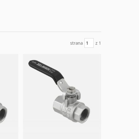
strana
z 1