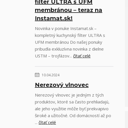
filter ULTRA s UFM
membránou – teraz na
Instamat.sk!
Novinka v ponuke Instamat.sk –
kompletný kuchynský filter ULTRA s
UFM membránou Do našej ponuky
pribudla exkluzívna novinka z dielne
USTM – trojfázov...
čítať celé
10.04.2024
Nerezový vlnovec
Nerezový vlnovec je jedným z tých
produktov, ktoré sa často prehliadajú,
ale jeho využitie môže byť prekvapivo
široké a užitočné. Od domácností až po
...
čítať celé