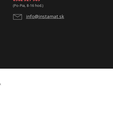
(Po-Pia, 8-16 hod.)
info@instamat.sk
á.