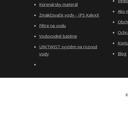
Veľk
Kúrenársky materál
Ako 
Zmäkčovače vody - IPS KalyxX
Obch
Filtre na vodu
Ochr
Vodovodné batérie
Kont
UNITWIST systém na rozvod
Blog
vody
K