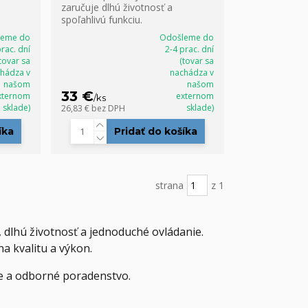
zaručuje dlhú životnosť a
spoľahlivú funkciu.
leme do
Odošleme do
prac. dní
2-4 prac. dní
tovar sa
(tovar sa
hádza v
nachádza v
našom
našom
33 €
xternom
externom
/
ks
sklade)
sklade)
26,83 €
bez DPH
íka
Pridať do košíka
strana
z 1
 dlhú životnosť a jednoduché ovládanie.
na kvalitu a výkon.
ie a odborné poradenstvo.